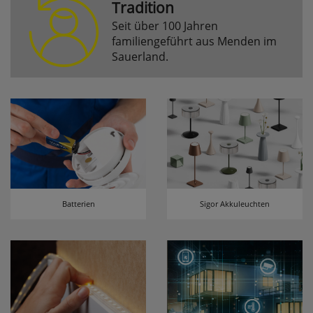
Tradition
Seit über 100 Jahren
Komfortfunktionen
familiengeführt aus Menden im
Sauerland.
Persönliche Begrüßung
ws_pferdekaemper_01-aa_welcome_cookie
Dieses Cookie speichert Ihre Emailadresse, damit
Sie diese beim Betreten des Shops nicht erneut
eingeben müssen.
Design-Cookie
ws8_pferdekaemper_01-aa_design_cookie
Batterien
Sigor Akkuleuchten
Speichert Informationen um bestimmte Elemente
im Design anders darstellen zu können.
Speichern des Suchbegriffes
searchvalue
Dieses Cookie speichert den einegebenen
Suchbegriff, damit Sie diesen beim Verfeinern
nicht erneut eingeben müssen.