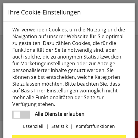
Toggle
Ihre Cookie-Einstellungen
navigation
Suche nach
Wir verwenden Cookies, um die Nutzung und die
Navigation auf unserer Webseite für Sie optimal
Anmelden
zu gestalten. Dazu zählen Cookies, die für die
Funktionalität der Seite notwendig sind, aber
auch solche, die zu anonymen Statistikzwecken,
für Marketingeinstellungen oder zur Anzeige
personalisierter Inhalte genutzt werden. Sie
können selbst entscheiden, welche Kategorien
Sie zulassen möchten. Bitte beachten Sie, dass
angemeldet bleiben
auf Basis Ihrer Einstellungen womöglich nicht
mehr alle Funktionalitäten der Seite zur
Passwort vergessen?
anmelden
Verfügung stehen.
Noch kein Kunde?
Jetzt registrieren >
Alle Dienste erlauben
Essenziell
|
Statistik
|
Komfortfunktionen