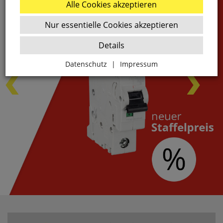
Alle Cookies akzeptieren
Nur essentielle Cookies akzeptieren
Details
Datenschutz
|
Impressum
Zurück
Essenziell
websale_ac
ws8_pferdekaemper_01-aa_sid
Diese Cookies sind essenziell für die Funktion des
Shops.
websale_useragreement
websale_useragreement_optin_google_conversion_trackin
websale_useragreement_optin_referercookie
websale_useragreement_optin_google_tag_manager
websale_useragreement_optin_camindx_mpmscan