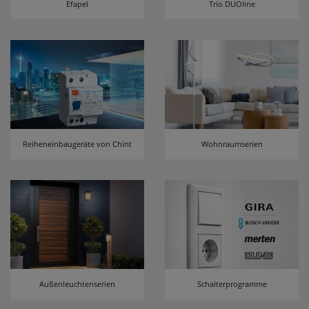
Efapel
Trio DUOline
erneutem Aufruf die entsprechende Auswahl
ausgeben zu können.
Google Maps
Konfiguration speichern
Alle Cookies akzeptieren
Reiheneinbaugeräte von Chint
Wohnraumserien
Außenleuchtenserien
Schalterprogramme