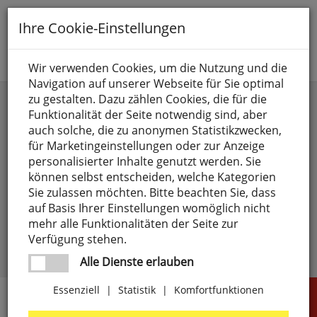
Toggle
Ihre Cookie-Einstellungen
navigation
Suche nach
Wir verwenden Cookies, um die Nutzung und die
Navigation auf unserer Webseite für Sie optimal
Anmelden
zu gestalten. Dazu zählen Cookies, die für die
Funktionalität der Seite notwendig sind, aber
auch solche, die zu anonymen Statistikzwecken,
für Marketingeinstellungen oder zur Anzeige
personalisierter Inhalte genutzt werden. Sie
können selbst entscheiden, welche Kategorien
Sie zulassen möchten. Bitte beachten Sie, dass
angemeldet bleiben
auf Basis Ihrer Einstellungen womöglich nicht
mehr alle Funktionalitäten der Seite zur
Passwort vergessen?
anmelden
Verfügung stehen.
Noch kein Kunde?
Jetzt registrieren >
Alle Dienste erlauben
Essenziell
|
Statistik
|
Komfortfunktionen