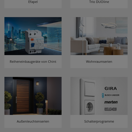
Efapel
Trio DUOline
erneutem Aufruf die entsprechende Auswahl
ausgeben zu können.
Google Maps
Konfiguration speichern
Alle Cookies akzeptieren
Reiheneinbaugeräte von Chint
Wohnraumserien
Außenleuchtenserien
Schalterprogramme