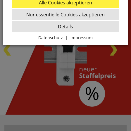
Alle Cookies akzeptieren
Nur essentielle Cookies akzeptieren
Details
Datenschutz
|
Impressum
Zurück
Essenziell
websale_ac
ws8_pferdekaemper_01-aa_sid
Diese Cookies sind essenziell für die Funktion des
Shops.
websale_useragreement
websale_useragreement_optin_google_conversion_trackin
websale_useragreement_optin_referercookie
websale_useragreement_optin_google_tag_manager
websale_useragreement_optin_camindx_mpmscan