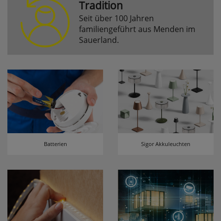
Tradition
Seit über 100 Jahren
Komfortfunktionen
familiengeführt aus Menden im
Sauerland.
Persönliche Begrüßung
ws_pferdekaemper_01-aa_welcome_cookie
Dieses Cookie speichert Ihre Emailadresse, damit
Sie diese beim Betreten des Shops nicht erneut
eingeben müssen.
Design-Cookie
ws8_pferdekaemper_01-aa_design_cookie
Batterien
Sigor Akkuleuchten
Speichert Informationen um bestimmte Elemente
im Design anders darstellen zu können.
Speichern des Suchbegriffes
searchvalue
Dieses Cookie speichert den einegebenen
Suchbegriff, damit Sie diesen beim Verfeinern
nicht erneut eingeben müssen.