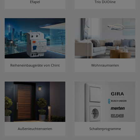
Efapel
Trio DUOline
erneutem Aufruf die entsprechende Auswahl
ausgeben zu können.
Google Maps
Konfiguration speichern
Alle Cookies akzeptieren
Reiheneinbaugeräte von Chint
Wohnraumserien
Außenleuchtenserien
Schalterprogramme