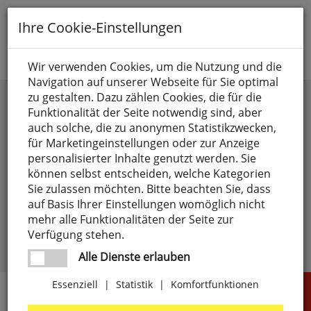
Toggle
Ihre Cookie-Einstellungen
navigation
Suche nach
Wir verwenden Cookies, um die Nutzung und die
Navigation auf unserer Webseite für Sie optimal
Anmelden
zu gestalten. Dazu zählen Cookies, die für die
Funktionalität der Seite notwendig sind, aber
auch solche, die zu anonymen Statistikzwecken,
für Marketingeinstellungen oder zur Anzeige
personalisierter Inhalte genutzt werden. Sie
können selbst entscheiden, welche Kategorien
Sie zulassen möchten. Bitte beachten Sie, dass
angemeldet bleiben
auf Basis Ihrer Einstellungen womöglich nicht
mehr alle Funktionalitäten der Seite zur
Passwort vergessen?
anmelden
Verfügung stehen.
Noch kein Kunde?
Jetzt registrieren >
Alle Dienste erlauben
Essenziell
|
Statistik
|
Komfortfunktionen