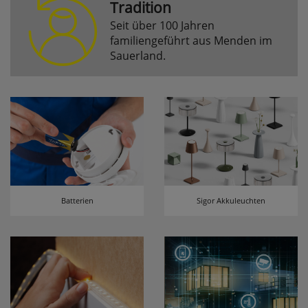
Tradition
Seit über 100 Jahren
Komfortfunktionen
familiengeführt aus Menden im
Sauerland.
Persönliche Begrüßung
ws_pferdekaemper_01-aa_welcome_cookie
Dieses Cookie speichert Ihre Emailadresse, damit
Sie diese beim Betreten des Shops nicht erneut
eingeben müssen.
Design-Cookie
ws8_pferdekaemper_01-aa_design_cookie
Batterien
Sigor Akkuleuchten
Speichert Informationen um bestimmte Elemente
im Design anders darstellen zu können.
Speichern des Suchbegriffes
searchvalue
Dieses Cookie speichert den einegebenen
Suchbegriff, damit Sie diesen beim Verfeinern
nicht erneut eingeben müssen.