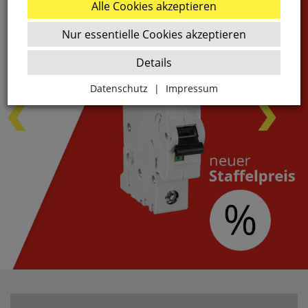
Alle Cookies akzeptieren
Nur essentielle Cookies akzeptieren
Details
Datenschutz
|
Impressum
Zurück
Essenziell
websale_ac
ws8_pferdekaemper_01-aa_sid
Diese Cookies sind essenziell für die Funktion des
Shops.
websale_useragreement
websale_useragreement_optin_google_conversion_trackin
websale_useragreement_optin_referercookie
websale_useragreement_optin_google_tag_manager
websale_useragreement_optin_camindx_mpmscan