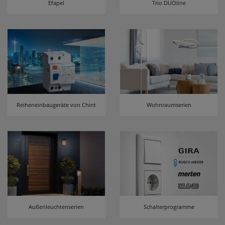
Efapel
Trio DUOline
erneutem Aufruf die entsprechende Auswahl
ausgeben zu können.
Google Maps
Konfiguration speichern
Alle Cookies akzeptieren
Reiheneinbaugeräte von Chint
Wohnraumserien
Außenleuchtenserien
Schalterprogramme