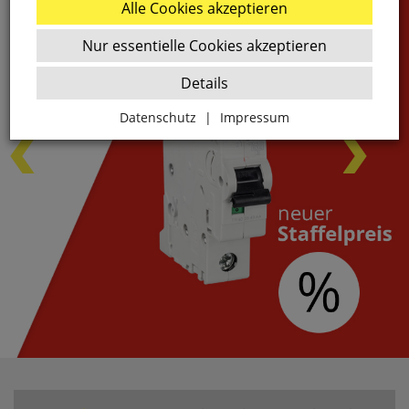
Alle Cookies akzeptieren
Nur essentielle Cookies akzeptieren
Details
Datenschutz
|
Impressum
Zurück
Essenziell
websale_ac
ws8_pferdekaemper_01-aa_sid
Diese Cookies sind essenziell für die Funktion des
Shops.
websale_useragreement
websale_useragreement_optin_google_conversion_trackin
websale_useragreement_optin_referercookie
websale_useragreement_optin_google_tag_manager
websale_useragreement_optin_camindx_mpmscan