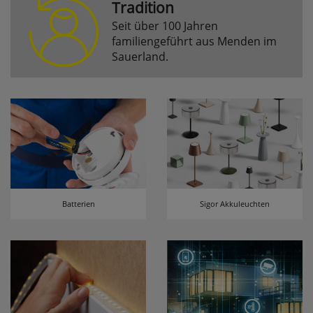
Tradition
Seit über 100 Jahren
Komfortfunktionen
familiengeführt aus Menden im
Sauerland.
Persönliche Begrüßung
ws_pferdekaemper_01-aa_welcome_cookie
Dieses Cookie speichert Ihre Emailadresse, damit
Sie diese beim Betreten des Shops nicht erneut
eingeben müssen.
Design-Cookie
ws8_pferdekaemper_01-aa_design_cookie
Batterien
Sigor Akkuleuchten
Speichert Informationen um bestimmte Elemente
im Design anders darstellen zu können.
Speichern des Suchbegriffes
searchvalue
Dieses Cookie speichert den einegebenen
Suchbegriff, damit Sie diesen beim Verfeinern
nicht erneut eingeben müssen.