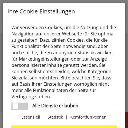
Toggle
Ihre Cookie-Einstellungen
navigation
Suche nach
Wir verwenden Cookies, um die Nutzung und die
Navigation auf unserer Webseite für Sie optimal
Anmelden
zu gestalten. Dazu zählen Cookies, die für die
Funktionalität der Seite notwendig sind, aber
auch solche, die zu anonymen Statistikzwecken,
für Marketingeinstellungen oder zur Anzeige
personalisierter Inhalte genutzt werden. Sie
können selbst entscheiden, welche Kategorien
Sie zulassen möchten. Bitte beachten Sie, dass
angemeldet bleiben
auf Basis Ihrer Einstellungen womöglich nicht
mehr alle Funktionalitäten der Seite zur
Passwort vergessen?
anmelden
Verfügung stehen.
Noch kein Kunde?
Jetzt registrieren >
Alle Dienste erlauben
Essenziell
|
Statistik
|
Komfortfunktionen