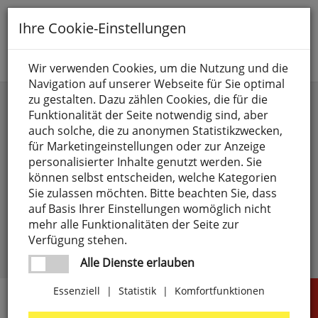
Toggle
Ihre Cookie-Einstellungen
navigation
Suche nach
Wir verwenden Cookies, um die Nutzung und die
Navigation auf unserer Webseite für Sie optimal
Anmelden
zu gestalten. Dazu zählen Cookies, die für die
Funktionalität der Seite notwendig sind, aber
auch solche, die zu anonymen Statistikzwecken,
für Marketingeinstellungen oder zur Anzeige
personalisierter Inhalte genutzt werden. Sie
können selbst entscheiden, welche Kategorien
Sie zulassen möchten. Bitte beachten Sie, dass
angemeldet bleiben
auf Basis Ihrer Einstellungen womöglich nicht
mehr alle Funktionalitäten der Seite zur
Passwort vergessen?
anmelden
Verfügung stehen.
Noch kein Kunde?
Jetzt registrieren >
Alle Dienste erlauben
Essenziell
|
Statistik
|
Komfortfunktionen