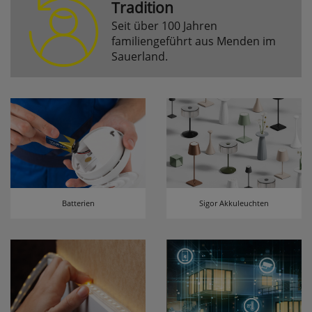
Tradition
Seit über 100 Jahren
Komfortfunktionen
familiengeführt aus Menden im
Sauerland.
Persönliche Begrüßung
ws_pferdekaemper_01-aa_welcome_cookie
Dieses Cookie speichert Ihre Emailadresse, damit
Sie diese beim Betreten des Shops nicht erneut
eingeben müssen.
Design-Cookie
ws8_pferdekaemper_01-aa_design_cookie
Batterien
Sigor Akkuleuchten
Speichert Informationen um bestimmte Elemente
im Design anders darstellen zu können.
Speichern des Suchbegriffes
searchvalue
Dieses Cookie speichert den einegebenen
Suchbegriff, damit Sie diesen beim Verfeinern
nicht erneut eingeben müssen.