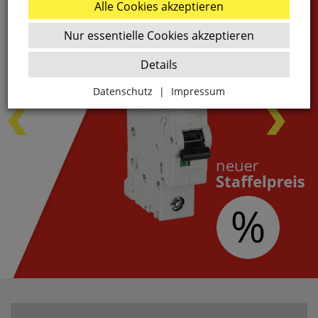
Alle Cookies akzeptieren
Nur essentielle Cookies akzeptieren
Details
Datenschutz
|
Impressum
Zurück
Essenziell
websale_ac
ws8_pferdekaemper_01-aa_sid
Diese Cookies sind essenziell für die Funktion des
Shops.
websale_useragreement
websale_useragreement_optin_google_conversion_trackin
websale_useragreement_optin_referercookie
websale_useragreement_optin_google_tag_manager
websale_useragreement_optin_camindx_mpmscan