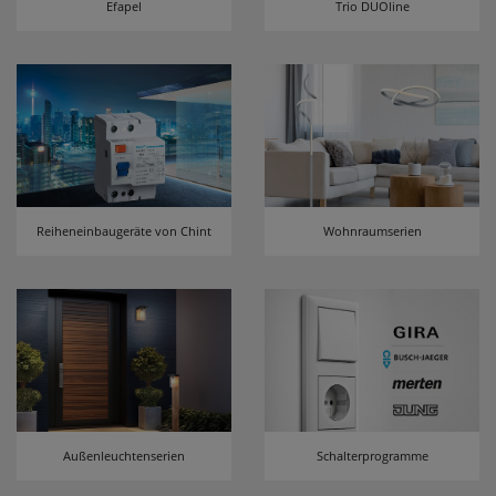
Efapel
Trio DUOline
erneutem Aufruf die entsprechende Auswahl
ausgeben zu können.
Google Maps
Konfiguration speichern
Alle Cookies akzeptieren
Reiheneinbaugeräte von Chint
Wohnraumserien
Außenleuchtenserien
Schalterprogramme