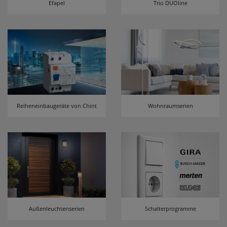
Efapel
Trio DUOline
erneutem Aufruf die entsprechende Auswahl
ausgeben zu können.
Google Maps
Konfiguration speichern
Alle Cookies akzeptieren
Reiheneinbaugeräte von Chint
Wohnraumserien
Außenleuchtenserien
Schalterprogramme