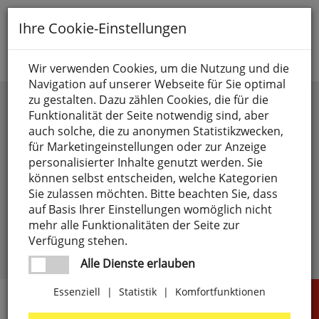
Toggle
Ihre Cookie-Einstellungen
navigation
Suche nach
Wir verwenden Cookies, um die Nutzung und die
Navigation auf unserer Webseite für Sie optimal
Anmelden
zu gestalten. Dazu zählen Cookies, die für die
Funktionalität der Seite notwendig sind, aber
auch solche, die zu anonymen Statistikzwecken,
für Marketingeinstellungen oder zur Anzeige
personalisierter Inhalte genutzt werden. Sie
können selbst entscheiden, welche Kategorien
Sie zulassen möchten. Bitte beachten Sie, dass
angemeldet bleiben
auf Basis Ihrer Einstellungen womöglich nicht
mehr alle Funktionalitäten der Seite zur
Passwort vergessen?
anmelden
Verfügung stehen.
Noch kein Kunde?
Jetzt registrieren >
Alle Dienste erlauben
Essenziell
|
Statistik
|
Komfortfunktionen