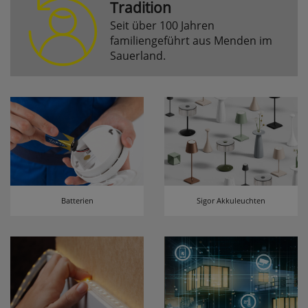
Tradition
Seit über 100 Jahren
Komfortfunktionen
familiengeführt aus Menden im
Sauerland.
Persönliche Begrüßung
ws_pferdekaemper_01-aa_welcome_cookie
Dieses Cookie speichert Ihre Emailadresse, damit
Sie diese beim Betreten des Shops nicht erneut
eingeben müssen.
Design-Cookie
ws8_pferdekaemper_01-aa_design_cookie
Batterien
Sigor Akkuleuchten
Speichert Informationen um bestimmte Elemente
im Design anders darstellen zu können.
Speichern des Suchbegriffes
searchvalue
Dieses Cookie speichert den einegebenen
Suchbegriff, damit Sie diesen beim Verfeinern
nicht erneut eingeben müssen.