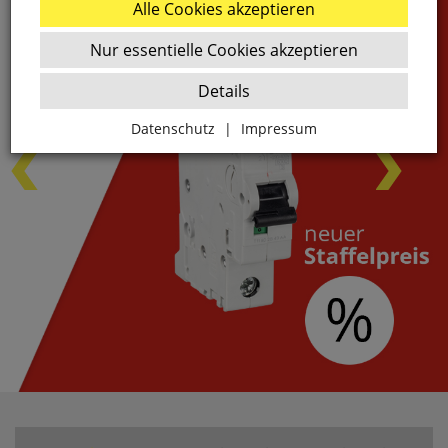
Alle Cookies akzeptieren
Nur essentielle Cookies akzeptieren
Details
Datenschutz
|
Impressum
Zurück
Essenziell
websale_ac
ws8_pferdekaemper_01-aa_sid
Diese Cookies sind essenziell für die Funktion des
Shops.
websale_useragreement
websale_useragreement_optin_google_conversion_trackin
websale_useragreement_optin_referercookie
websale_useragreement_optin_google_tag_manager
websale_useragreement_optin_camindx_mpmscan