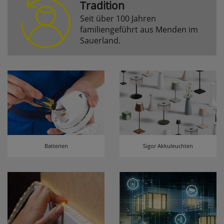
Tradition
Seit über 100 Jahren
Komfortfunktionen
familiengeführt aus Menden im
Sauerland.
Persönliche Begrüßung
ws_pferdekaemper_01-aa_welcome_cookie
Dieses Cookie speichert Ihre Emailadresse, damit
Sie diese beim Betreten des Shops nicht erneut
eingeben müssen.
Design-Cookie
ws8_pferdekaemper_01-aa_design_cookie
Batterien
Sigor Akkuleuchten
Speichert Informationen um bestimmte Elemente
im Design anders darstellen zu können.
Speichern des Suchbegriffes
searchvalue
Dieses Cookie speichert den einegebenen
Suchbegriff, damit Sie diesen beim Verfeinern
nicht erneut eingeben müssen.