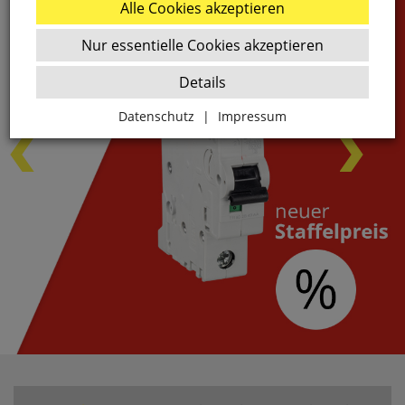
Alle Cookies akzeptieren
Nur essentielle Cookies akzeptieren
Details
Datenschutz
|
Impressum
Zurück
Essenziell
websale_ac
ws8_pferdekaemper_01-aa_sid
Diese Cookies sind essenziell für die Funktion des
Shops.
websale_useragreement
websale_useragreement_optin_google_conversion_trackin
websale_useragreement_optin_referercookie
websale_useragreement_optin_google_tag_manager
websale_useragreement_optin_camindx_mpmscan