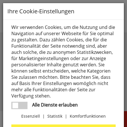
Toggle
Ihre Cookie-Einstellungen
navigation
Suche nach
Wir verwenden Cookies, um die Nutzung und die
Navigation auf unserer Webseite für Sie optimal
Anmelden
zu gestalten. Dazu zählen Cookies, die für die
Funktionalität der Seite notwendig sind, aber
auch solche, die zu anonymen Statistikzwecken,
für Marketingeinstellungen oder zur Anzeige
personalisierter Inhalte genutzt werden. Sie
können selbst entscheiden, welche Kategorien
Sie zulassen möchten. Bitte beachten Sie, dass
angemeldet bleiben
auf Basis Ihrer Einstellungen womöglich nicht
mehr alle Funktionalitäten der Seite zur
Passwort vergessen?
anmelden
Verfügung stehen.
Noch kein Kunde?
Jetzt registrieren >
Alle Dienste erlauben
Essenziell
|
Statistik
|
Komfortfunktionen