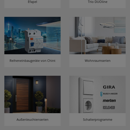
Efapel
Trio DUOline
erneutem Aufruf die entsprechende Auswahl
ausgeben zu können.
Google Maps
Konfiguration speichern
Alle Cookies akzeptieren
Reiheneinbaugeräte von Chint
Wohnraumserien
Außenleuchtenserien
Schalterprogramme