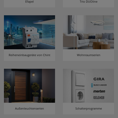
Efapel
Trio DUOline
erneutem Aufruf die entsprechende Auswahl
ausgeben zu können.
Google Maps
Konfiguration speichern
Alle Cookies akzeptieren
Reiheneinbaugeräte von Chint
Wohnraumserien
Außenleuchtenserien
Schalterprogramme