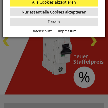
Alle Cookies akzeptieren
Nur essentielle Cookies akzeptieren
Details
Datenschutz
|
Impressum
Zurück
Essenziell
websale_ac
ws8_pferdekaemper_01-aa_sid
Diese Cookies sind essenziell für die Funktion des
Shops.
websale_useragreement
websale_useragreement_optin_google_conversion_trackin
websale_useragreement_optin_referercookie
websale_useragreement_optin_google_tag_manager
websale_useragreement_optin_camindx_mpmscan