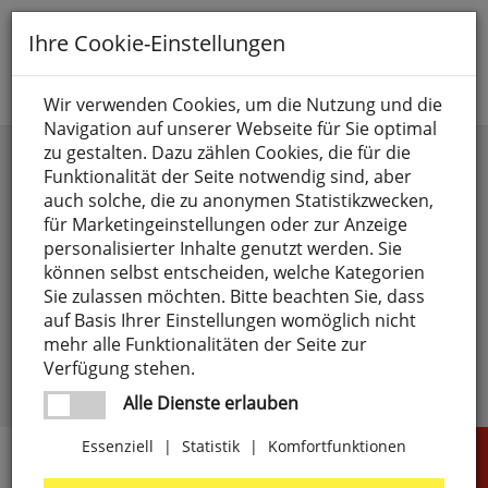
Toggle
Ihre Cookie-Einstellungen
navigation
Suche nach
Wir verwenden Cookies, um die Nutzung und die
Navigation auf unserer Webseite für Sie optimal
Anmelden
zu gestalten. Dazu zählen Cookies, die für die
Funktionalität der Seite notwendig sind, aber
auch solche, die zu anonymen Statistikzwecken,
für Marketingeinstellungen oder zur Anzeige
personalisierter Inhalte genutzt werden. Sie
können selbst entscheiden, welche Kategorien
Sie zulassen möchten. Bitte beachten Sie, dass
angemeldet bleiben
auf Basis Ihrer Einstellungen womöglich nicht
mehr alle Funktionalitäten der Seite zur
Passwort vergessen?
anmelden
Verfügung stehen.
Noch kein Kunde?
Jetzt registrieren >
Alle Dienste erlauben
Essenziell
|
Statistik
|
Komfortfunktionen