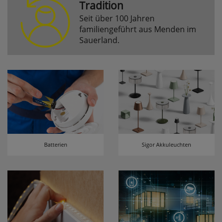
Tradition
Seit über 100 Jahren
Komfortfunktionen
familiengeführt aus Menden im
Sauerland.
Persönliche Begrüßung
ws_pferdekaemper_01-aa_welcome_cookie
Dieses Cookie speichert Ihre Emailadresse, damit
Sie diese beim Betreten des Shops nicht erneut
eingeben müssen.
Design-Cookie
ws8_pferdekaemper_01-aa_design_cookie
Batterien
Sigor Akkuleuchten
Speichert Informationen um bestimmte Elemente
im Design anders darstellen zu können.
Speichern des Suchbegriffes
searchvalue
Dieses Cookie speichert den einegebenen
Suchbegriff, damit Sie diesen beim Verfeinern
nicht erneut eingeben müssen.