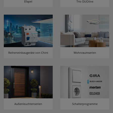
Efapel
Trio DUOline
erneutem Aufruf die entsprechende Auswahl
ausgeben zu können.
Google Maps
Konfiguration speichern
Alle Cookies akzeptieren
Reiheneinbaugeräte von Chint
Wohnraumserien
Außenleuchtenserien
Schalterprogramme