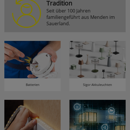
Tradition
Seit über 100 Jahren
Komfortfunktionen
familiengeführt aus Menden im
Sauerland.
Persönliche Begrüßung
ws_pferdekaemper_01-aa_welcome_cookie
Dieses Cookie speichert Ihre Emailadresse, damit
Sie diese beim Betreten des Shops nicht erneut
eingeben müssen.
Design-Cookie
ws8_pferdekaemper_01-aa_design_cookie
Batterien
Sigor Akkuleuchten
Speichert Informationen um bestimmte Elemente
im Design anders darstellen zu können.
Speichern des Suchbegriffes
searchvalue
Dieses Cookie speichert den einegebenen
Suchbegriff, damit Sie diesen beim Verfeinern
nicht erneut eingeben müssen.