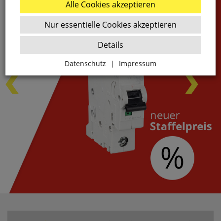
Alle Cookies akzeptieren
Nur essentielle Cookies akzeptieren
Details
Datenschutz
|
Impressum
Zurück
Essenziell
websale_ac
ws8_pferdekaemper_01-aa_sid
Diese Cookies sind essenziell für die Funktion des
Shops.
websale_useragreement
websale_useragreement_optin_google_conversion_trackin
websale_useragreement_optin_referercookie
websale_useragreement_optin_google_tag_manager
websale_useragreement_optin_camindx_mpmscan