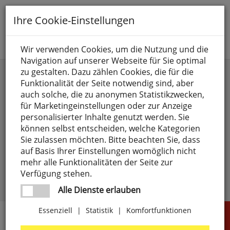
Toggle
Ihre Cookie-Einstellungen
navigation
Suche nach
Wir verwenden Cookies, um die Nutzung und die
Navigation auf unserer Webseite für Sie optimal
Anmelden
zu gestalten. Dazu zählen Cookies, die für die
Funktionalität der Seite notwendig sind, aber
auch solche, die zu anonymen Statistikzwecken,
für Marketingeinstellungen oder zur Anzeige
personalisierter Inhalte genutzt werden. Sie
können selbst entscheiden, welche Kategorien
Sie zulassen möchten. Bitte beachten Sie, dass
angemeldet bleiben
auf Basis Ihrer Einstellungen womöglich nicht
mehr alle Funktionalitäten der Seite zur
Passwort vergessen?
anmelden
Verfügung stehen.
Noch kein Kunde?
Jetzt registrieren >
Alle Dienste erlauben
Essenziell
|
Statistik
|
Komfortfunktionen