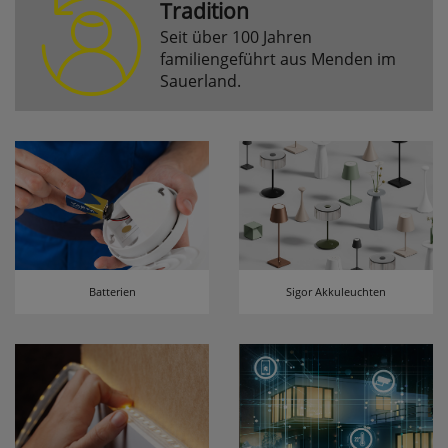
Tradition
Seit über 100 Jahren
Komfortfunktionen
familiengeführt aus Menden im
Sauerland.
Persönliche Begrüßung
ws_pferdekaemper_01-aa_welcome_cookie
Dieses Cookie speichert Ihre Emailadresse, damit
Sie diese beim Betreten des Shops nicht erneut
eingeben müssen.
Design-Cookie
ws8_pferdekaemper_01-aa_design_cookie
Batterien
Sigor Akkuleuchten
Speichert Informationen um bestimmte Elemente
im Design anders darstellen zu können.
Speichern des Suchbegriffes
searchvalue
Dieses Cookie speichert den einegebenen
Suchbegriff, damit Sie diesen beim Verfeinern
nicht erneut eingeben müssen.