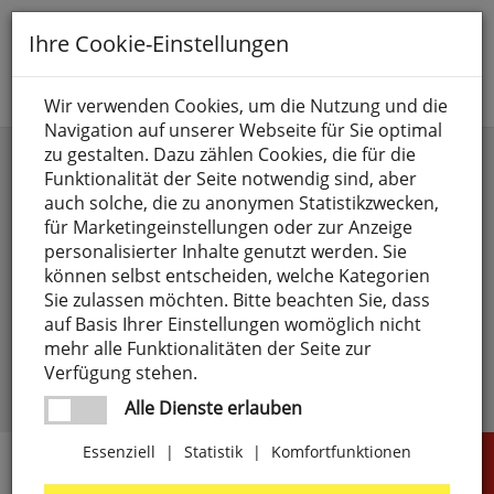
Toggle
Ihre Cookie-Einstellungen
navigation
Suche nach
Wir verwenden Cookies, um die Nutzung und die
Navigation auf unserer Webseite für Sie optimal
Anmelden
zu gestalten. Dazu zählen Cookies, die für die
Funktionalität der Seite notwendig sind, aber
auch solche, die zu anonymen Statistikzwecken,
für Marketingeinstellungen oder zur Anzeige
personalisierter Inhalte genutzt werden. Sie
können selbst entscheiden, welche Kategorien
Sie zulassen möchten. Bitte beachten Sie, dass
angemeldet bleiben
auf Basis Ihrer Einstellungen womöglich nicht
mehr alle Funktionalitäten der Seite zur
Passwort vergessen?
anmelden
Verfügung stehen.
Noch kein Kunde?
Jetzt registrieren >
Alle Dienste erlauben
Essenziell
|
Statistik
|
Komfortfunktionen