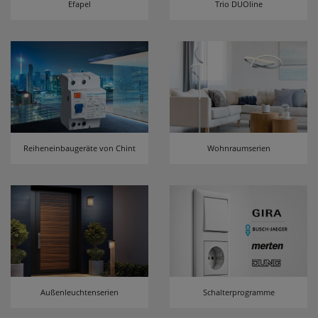
Efapel
Trio DUOline
erneutem Aufruf die entsprechende Auswahl
ausgeben zu können.
Google Maps
Konfiguration speichern
Alle Cookies akzeptieren
Reiheneinbaugeräte von Chint
Wohnraumserien
Außenleuchtenserien
Schalterprogramme