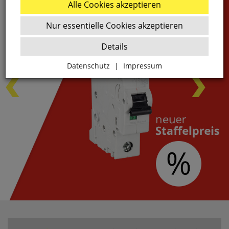
Alle Cookies akzeptieren
Nur essentielle Cookies akzeptieren
Details
Datenschutz
|
Impressum
Zurück
Essenziell
websale_ac
ws8_pferdekaemper_01-aa_sid
Diese Cookies sind essenziell für die Funktion des
Shops.
websale_useragreement
websale_useragreement_optin_google_conversion_trackin
websale_useragreement_optin_referercookie
websale_useragreement_optin_google_tag_manager
websale_useragreement_optin_camindx_mpmscan