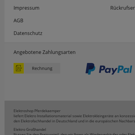
Impressum
Rückrufser
AGB
Datenschutz
Angebotene Zahlungsarten
Rechnung
Elektroshop Pferdekaemper
liefert Elektro Installationsmaterial sowie Elektrokleingeräte an konzessio
den Elektrofachhandel in Deutschland und in die europäischen Nachbars
Elektro Großhandel
Nutzen Sie den Preisvorteil, den wir Ihnen als Wiederverkäufer oder Ele