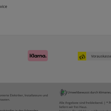
Statistik
vice
RefererCookie
ws_pferdekaemper_01-aa_ref
ws_pferdekaemper_01-aa_subref
Diese Cookies zeigen uns, wie oft eine Seite über
unseren Newsletter aufgerufen wurde.
FactFinder Tracking
Vorauskass
Komfortfunktionen
Persönliche Begrüßung
Umweltbewusst durch klimaneu
ws_pferdekaemper_01-aa_welcome_cookie
nierte Elektriker, Installateure und
Dieses Cookie speichert Ihre Emailadresse, damit
taaten.
Alle Angebote sind freibleibend. | * P
Sie diese beim Betreten des Shops nicht erneut
liefern wir frei Haus.
eingeben müssen.
ktrohändler in den folgenden