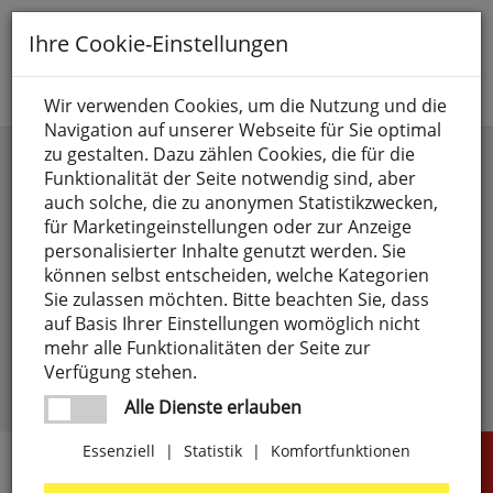
Toggle
Ihre Cookie-Einstellungen
navigation
Suche nach
Wir verwenden Cookies, um die Nutzung und die
Navigation auf unserer Webseite für Sie optimal
Anmelden
zu gestalten. Dazu zählen Cookies, die für die
Funktionalität der Seite notwendig sind, aber
auch solche, die zu anonymen Statistikzwecken,
für Marketingeinstellungen oder zur Anzeige
personalisierter Inhalte genutzt werden. Sie
können selbst entscheiden, welche Kategorien
Sie zulassen möchten. Bitte beachten Sie, dass
angemeldet bleiben
auf Basis Ihrer Einstellungen womöglich nicht
mehr alle Funktionalitäten der Seite zur
Passwort vergessen?
anmelden
Verfügung stehen.
Noch kein Kunde?
Jetzt registrieren >
Alle Dienste erlauben
Essenziell
|
Statistik
|
Komfortfunktionen