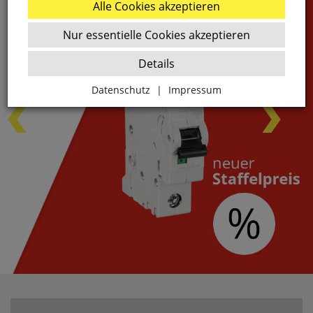
Alle Cookies akzeptieren
Nur essentielle Cookies akzeptieren
Details
Datenschutz
|
Impressum
Zurück
Essenziell
websale_ac
ws8_pferdekaemper_01-aa_sid
Diese Cookies sind essenziell für die Funktion des
Shops.
websale_useragreement
websale_useragreement_optin_google_conversion_trackin
websale_useragreement_optin_referercookie
websale_useragreement_optin_google_tag_manager
websale_useragreement_optin_camindx_mpmscan