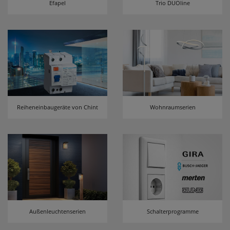
Efapel
Trio DUOline
erneutem Aufruf die entsprechende Auswahl
ausgeben zu können.
Google Maps
Konfiguration speichern
Alle Cookies akzeptieren
Reiheneinbaugeräte von Chint
Wohnraumserien
Außenleuchtenserien
Schalterprogramme