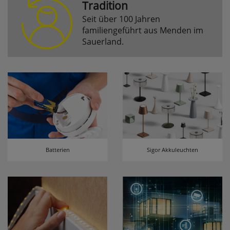
Tradition
Seit über 100 Jahren
Komfortfunktionen
familiengeführt aus Menden im
Sauerland.
Persönliche Begrüßung
ws_pferdekaemper_01-aa_welcome_cookie
Dieses Cookie speichert Ihre Emailadresse, damit
Sie diese beim Betreten des Shops nicht erneut
eingeben müssen.
Design-Cookie
ws8_pferdekaemper_01-aa_design_cookie
Batterien
Sigor Akkuleuchten
Speichert Informationen um bestimmte Elemente
im Design anders darstellen zu können.
Speichern des Suchbegriffes
searchvalue
Dieses Cookie speichert den einegebenen
Suchbegriff, damit Sie diesen beim Verfeinern
nicht erneut eingeben müssen.