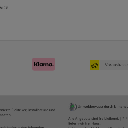
Statistik
vice
RefererCookie
ws_pferdekaemper_01-aa_ref
ws_pferdekaemper_01-aa_subref
Diese Cookies zeigen uns, wie oft eine Seite über
unseren Newsletter aufgerufen wurde.
FactFinder Tracking
Vorauskass
Komfortfunktionen
Persönliche Begrüßung
Umweltbewusst durch klimaneu
ws_pferdekaemper_01-aa_welcome_cookie
nierte Elektriker, Installateure und
Dieses Cookie speichert Ihre Emailadresse, damit
taaten.
Alle Angebote sind freibleibend. | * P
Sie diese beim Betreten des Shops nicht erneut
liefern wir frei Haus.
eingeben müssen.
ktrohändler in den folgenden