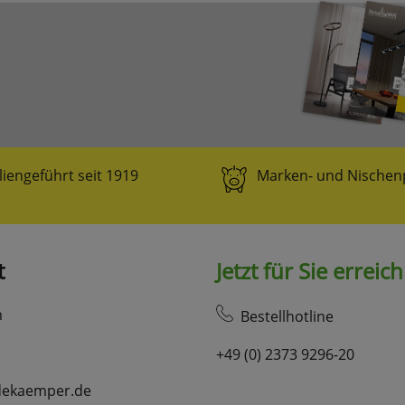
Essenziell
websale_ac
ws8_pferdekaemper_01-aa_sid
Diese Cookies sind essenziell für die Funktion des
Shops.
websale_useragreement
websale_useragreement_optin_google_conversion_tracking
websale_useragreement_optin_referercookie
liengeführt seit 1919
Marken- und Nischen
websale_useragreement_optin_google_tag_manager
websale_useragreement_optin_camindx_mpmscan
websale_useragreement_optin_searchinput_cookie
websale_useragreement_optin_welcomecookie
websale_useragreement_optin_userlike_chat
t
Jetzt für Sie erreic
Diese Cookies speichern die Cookie-Einstellungen
der Besucher, die in der Cookie Box von
www.pferdekaemper.de ausgewählt wurden.
m
Bestellhotline
ws_basket_pferdekaemper
+49 (0) 2373 9296-20
Dieses Cookie speichert die Artikel im Warenkorb.
dekaemper.de