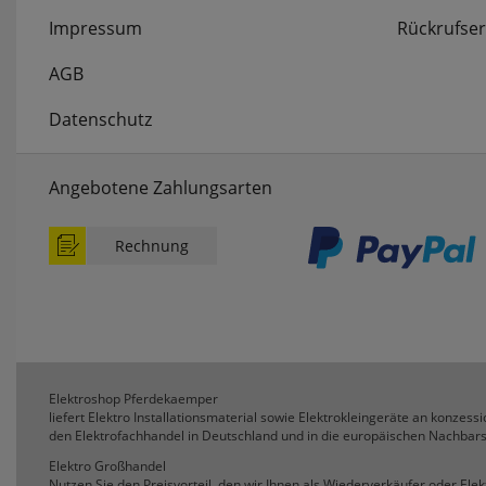
Impressum
Rückrufser
AGB
Datenschutz
Angebotene Zahlungsarten
Rechnung
Elektroshop Pferdekaemper
liefert Elektro Installationsmaterial sowie Elektrokleingeräte an konzessio
den Elektrofachhandel in Deutschland und in die europäischen Nachbars
Elektro Großhandel
Nutzen Sie den Preisvorteil, den wir Ihnen als Wiederverkäufer oder Ele