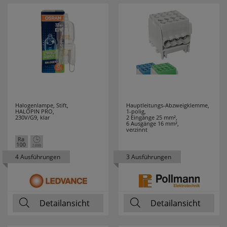
DURACELL
7
EATON
12
EBERLE
19
ECHT
4
ERZGEBIRGE
Halogenlampe, Stift,
Hauptleitungs-Abzweigklemme,
EDDING
6
HALOPIN PRO,
1-polig,
230V/G9, klar
2 Eingänge 25 mm²,
6 Ausgänge 16 mm²,
verzinnt
EFAPEL
195
EGLO LEUCHTEN
119
4 Ausführungen
3 Ausführungen
EHMANN
36
EI ELECTRONICS
6
Detailansicht
Detailansicht
ELECTROPLAST
1