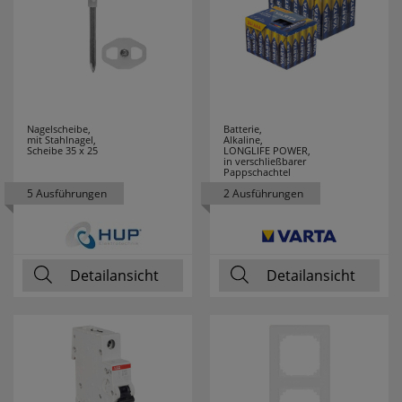
SPOTLIGHT
19
STABILO
1
STAK
1
STAR TRADING
222
Nagelscheibe,
Batterie,
mit Stahlnagel,
Alkaline,
Scheibe 35 x 25
LONGLIFE POWER,
in verschließbarer
STEINEL
65
Pappschachtel
5 Ausführungen
2 Ausführungen
STEINEL
2
PROFESSIONAL
STERNTALER
15
Detailansicht
Detailansicht
SUPRABEAM
1
SWIRL
15
SWITCH LITE
14