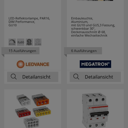
HUP
20
HYCELL
7
LED-Reflektorlampe, PAR16,
Einbauleuchte,
DIM Performance,
Aluminium,
GU10
mit GU10 und GU5,3 Fassung,
schwenkbar 30°,
IDE I DIVISION
3
Deckenausschnitt Ø 68,
einfache Wechseltechnik
IDEAL
12
15 Ausführungen
6 Ausführungen
INDEXA
4
INTER BÄR
34
Detailansicht
Detailansicht
IVELA
45
JOKARI
19
JUNG
33
JUST LIGHT
19