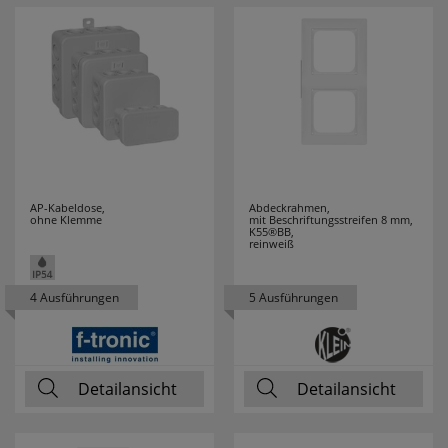
PRIMO
15
PROTECTOR
8
PUK
1
RADEMACHER
12
AP-Kabeldose,
Abdeckrahmen,
ohne Klemme
mit Beschriftungsstreifen 8 mm,
RADIALIGHT
1
K55®BB,
reinweiß
RADIUM
92
4 Ausführungen
5 Ausführungen
RAYCAP
5
REALITY
120
Detailansicht
LEUCHTEN
Detailansicht
REER
9