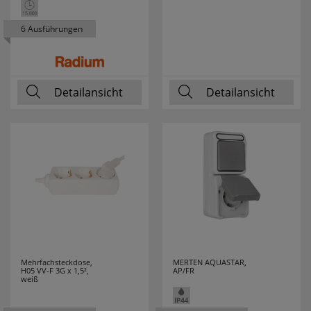
BTICINO
6 Ausführungen
LEITZ
2
LENA LIGHTING
13
Detailansicht
Detailansicht
LEUCHTEK
7
LICHTLINE
10
LIGHTME
13
LINDNER
4
LINEAZERO
2
LIVAL
1
Mehrfachsteckdose,
MERTEN AQUASTAR,
H05 VV-F 3G x 1,5²,
AP/FR
weiß
LUTEC
14