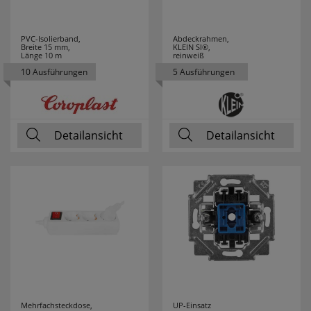
KLEMKO
19
PVC-Isolierband,
Abdeckrahmen,
KLEWE
7
Breite 15 mm,
KLEIN SI®,
Länge 10 m
reinweiß
10 Ausführungen
5 Ausführungen
KNIPEX
91
KONSTSMIDE
25
Detailansicht
Detailansicht
KOPP
71
KRINNER
5
KUPSCH
37
LANDA
69
LEDINO
24
LEDISSIMO
43
Mehrfachsteckdose,
UP-Einsatz