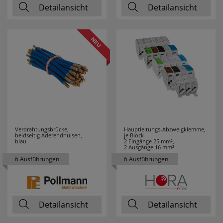
Detailansicht
Detailansicht
PCE MERZ
5
PERANOVA
1
PHILIPS
87
PHOENIX
25
PICA
13
PLANO
3
Verdrahtungsbrücke,
Hauptleitungs-Abzweigklemme,
beidseitig Aderendhülsen,
je Block
blau
2 Eingänge 25 mm²,
2 Ausgänge 16 mm²
PLEXO NEW
1
6 Ausführungen
6 Ausführungen
POLLMANN
106
POSSONI
2
Detailansicht
Detailansicht
PRESTO-VEDDER
11