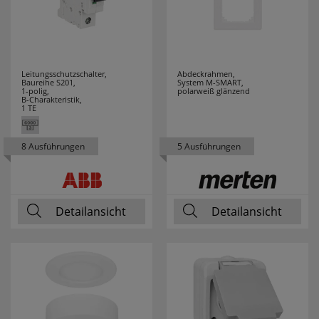
TAJIMA
1
TANSUN
3
Leitungsschutzschalter,
Abdeckrahmen,
Baureihe S201,
System M-SMART,
1-polig,
polarweiß glänzend
TCI
12
B-Charakteristik,
1 TE
TECE
1
8 Ausführungen
5 Ausführungen
TECHNOLINE
93
TECHNOTRADE
4
Detailansicht
Detailansicht
TELEFUNKEN
1
TESTBOY
54
THEBEN
16