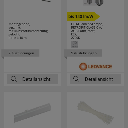
VELAMP
7
bis 140 lm/W
WAGO
76
Montageband,
LED-Filament-Lampe,
verzinkt,
RETROFIT CLASSIC A,
WALRAVEN
2
mit Kunstoffummantelung,
AGL-Form, matt,
gelocht,
E27,
Rolle á 10 m
2700K
WEICON
28
2 Ausführungen
5 Ausführungen
WEIDMÜLLER
9
WEINGÄRTNER
3
Detailansicht
Detailansicht
WERA
28
WIHA
94
WINGLINKS
23
WITTE
1