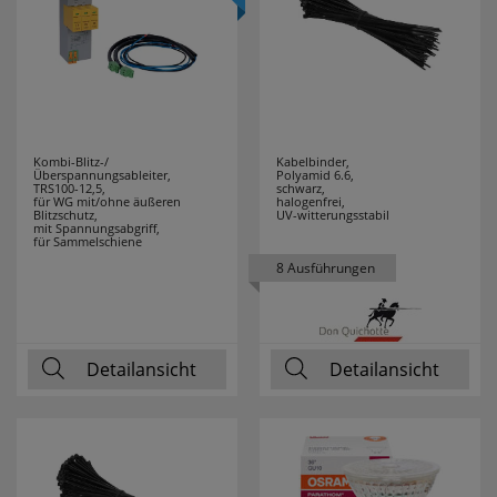
F-TRONIC
89
FABAS LUCE
9
FABER CASTELL
1
Kombi-Blitz-/
Kabelbinder,
Überspannungsableiter,
Polyamid 6.6,
FERROLUCE
12
TRS100-12,5,
schwarz,
für WG mit/ohne äußeren
halogenfrei,
Blitzschutz,
UV-witterungsstabil
mit Spannungsabgriff,
FILIUS
2
für Sammelschiene
ZEITDESIGN
8 Ausführungen
FILUXX
1
Detailansicht
Detailansicht
FISCHER
17
FRICO
3
FRIEDLAND
7