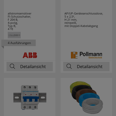
allstromsensitiver
AP/UP-Geräteanschlussdose,
FI-Schutzschalter,
5 x 2,5²,
F 204 B,
H 21 mm,
4-polig,
reinweiß,
Typ B,
mit Doppel-Kabelabgang
4 TE
4 Ausführungen
Detailansicht
Detailansicht