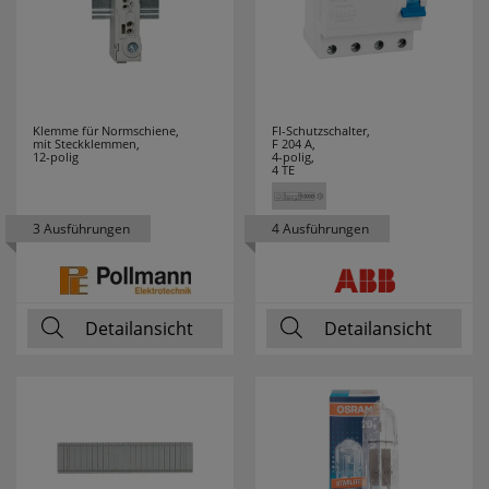
GUTFELS
3
HAGER
26
HAUPA
17
Klemme für Normschiene,
FI-Schutzschalter,
mit Steckklemmen,
F 204 A,
12-polig
4-polig,
HEDI
3
4 TE
HEIDELBERG
3
3 Ausführungen
4 Ausführungen
HEIDEMANN
62
HEINZ
7
Detailansicht
Detailansicht
HEITRONIC
6
HELL
8
HELLERMANN
14