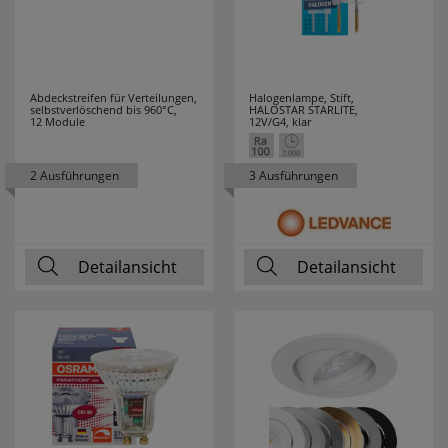
TYTON
HENKEL
3
HEYCO
6
Abdeckstreifen für Verteilungen,
Halogenlampe, Stift,
selbstverlöschend bis 960°C,
HALOSTAR STARLITE,
12 Module
12V/G4, klar
HEYNEN
3
2 Ausführungen
3 Ausführungen
HIRSCHMANN
2
HÖHNE
2
Detailansicht
Detailansicht
HONEYWELL
10
HORA
18
HÜFNER
7
HUGO MÜLLER
4