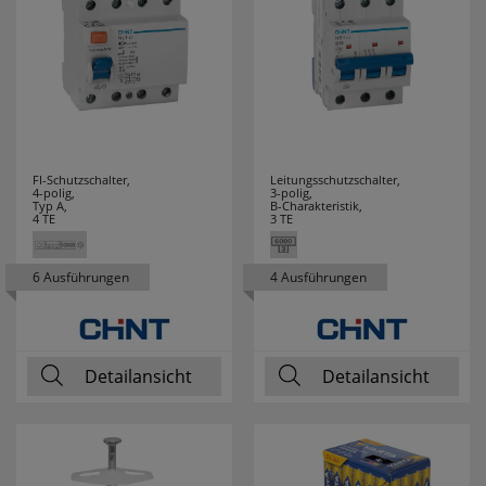
SG LEUCHTEN
5
SIEMENS
1
SIGOR
202
FI-Schutzschalter,
Leitungsschutzschalter,
SIKU
22
4-polig,
3-polig,
Typ A,
B-Charakteristik,
4 TE
3 TE
SKT
11
6 Ausführungen
4 Ausführungen
SLC
25
SMARTWARES
12
Detailansicht
Detailansicht
SPAHN
19
SPELSBERG
28