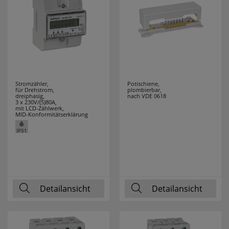
RZB
10
SAICO
16
SALUS
21
Stromzähler,
Potischiene,
für Drehstrom,
plombierbar,
SANITAS
4
dreiphasig,
nach VDE 0618
3 x 230V/(5)80A,
mit LCD-Zählwerk,
MID-Konformitätserklärung
SCHALK
5
SCHMIDT
13
LEUCHTEN
SCHWABE
1
Detailansicht
Detailansicht
SELF
6
SEVERIN
38