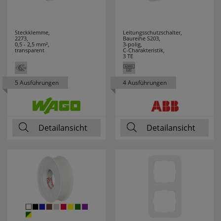
JVK
7
Steckklemme,
Leitungsschutzschalter,
K´ELECTRIC
8
2273,
Baureihe S203,
0,5 - 2,5 mm²,
3-polig,
transparent
C-Charakteristik,
3 TE
KAISER
49
KAISER-
58
5 Ausführungen
4 Ausführungen
NIENHAUS
KALTHOFF
9
Detailansicht
Detailansicht
KANLUX
75
KDK
9
KLARTEXT
3
KLEIN
202