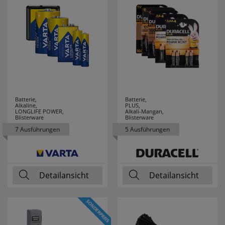
ELMAT
4
ELOBRA
25
LEUCHTEN
ELTAKO
33
Batterie,
Batterie,
ENERGIZER
3
Alkaline,
PLUS,
LONGLIFE POWER,
Alkali-Mangan,
Blisterware
Blisterware
ENLITE
1
7 Ausführungen
5 Ausführungen
ERZGEBIRGE
25
ESYLUX
37
Detailansicht
Detailansicht
ETI
9
EXQUISIT
32