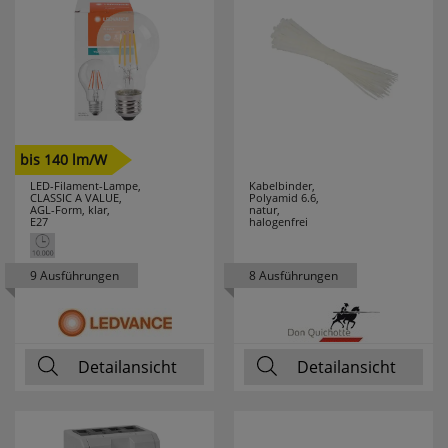
RELCO
5
RELICON
6
RELTECH
9
bis 140 lm/W
RENNSTEIG
6
LED-Filament-Lampe,
Kabelbinder,
CLASSIC A VALUE,
Polyamid 6.6,
AGL-Form, klar,
natur,
REV
43
E27
halogenfrei
ROLL PROFI
2
9 Ausführungen
8 Ausführungen
ROTPFEIL
33
RUNPOTEC
14
Detailansicht
Detailansicht
RUTEC
17
RUTENBECK
28