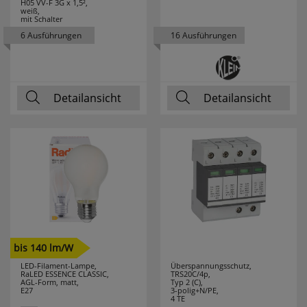
H05 VV-F 3G x 1,5²,
weiß,
mit Schalter
LEDLENSER
10
6 Ausführungen
16 Ausführungen
LEDMAXX
7
LEDS LIGHT
72
Detailansicht
Detailansicht
LEDS LIGHT
2
PREMIUM
LEDS LIGHT PRO
28
LEDS WORK
18
LEDVANCE
177
bis 140 lm/W
LEGRAND
111
LED-Filament-Lampe,
Überspannungsschutz,
RaLED ESSENCE CLASSIC,
TRS20C/4p,
AGL-Form, matt,
Typ 2 (C),
LEGRAND
10
E27
3-polig+N/PE,
4 TE