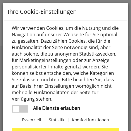
Toggle
Ihre Cookie-Einstellungen
navigation
Suche nach
Wir verwenden Cookies, um die Nutzung und die
Navigation auf unserer Webseite für Sie optimal
Jetzt anmelden
zu gestalten. Dazu zählen Cookies, die für die
Funktionalität der Seite notwendig sind, aber
auch solche, die zu anonymen Statistikzwecken,
Kategorien
Marke
für Marketingeinstellungen oder zur Anzeige
personalisierter Inhalte genutzt werden. Sie
Anschlusselemente,
4
Preis
weitere Filter
können selbst entscheiden, welche Kategorien
LUXI LINK
Sie zulassen möchten. Bitte beachten Sie, dass
8 SEASONS
4
auf Basis Ihrer Einstellungen womöglich nicht
Batterien
71
-
mehr alle Funktionalitäten der Seite zur
9010
27
Verfügung stehen.
CEE-Steckgeräte,
18
Preise aufsteigend
A.D.
1
Alle Dienste erlauben
3-polig
ILLUMINAZIONE
Preise absteigend
Essenziell
|
Statistik
|
Komfortfunktionen
Elektrogeräte
303
ABB
63