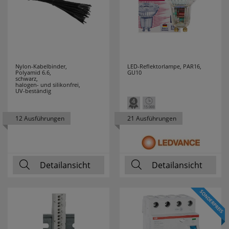
FRISCH LICHT
48
GEBRO
5
GEWISS
51
Nylon-Kabelbinder,
LED-Reflektorlampe, PAR16,
Polyamid 6.6,
GU10
schwarz,
GI GAMBARELLI
19
halogen- und silikonfrei,
UV-beständig
GIRA
56
12 Ausführungen
21 Ausführungen
GLOBO
13
LEUCHTEN
Detailansicht
Detailansicht
GLORIA
6
GROTHE
7
GRUNDIG
3