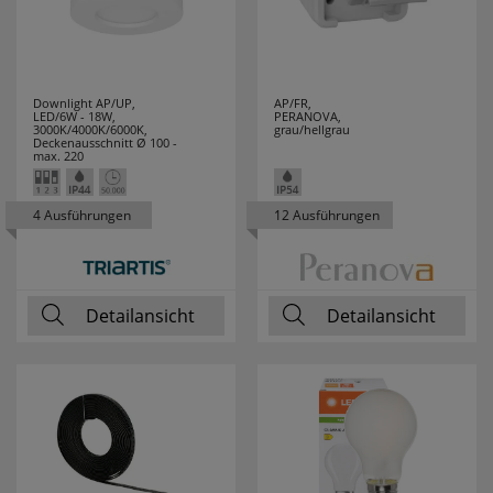
THOMAS
2
THORSMAN
1
Downlight AP/UP,
AP/FR,
THPG
21
LED/6W - 18W,
PERANOVA,
3000K/4000K/6000K,
grau/hellgrau
Deckenausschnitt Ø 100 -
TOOLOVA
1
max. 220
TRIARTIS
28
4 Ausführungen
12 Ausführungen
TRIO LEUCHTEN
210
TS ELECTRONIC
5
Detailansicht
Detailansicht
TYCO
2
UHU
2
VARTA
53