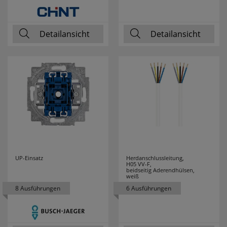
NOBILE
1
Detailansicht
Detailansicht
NORDLUX
81
OBO
82
BETTERMANN
PALADIN
20
PANASONIC
50
PANCONTROL
24
UP-Einsatz
Herdanschlussleitung,
H05 VV-F,
beidseitig Aderendhülsen,
PARAT
2
weiß
8 Ausführungen
6 Ausführungen
PAUL NEUHAUS
2
PCE
127