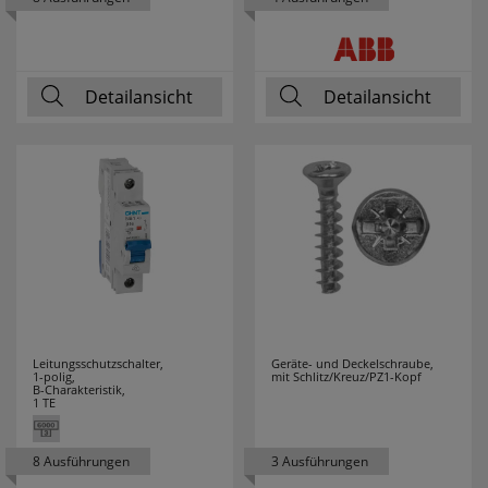
MERTEN
24
MERZ
16
Detailansicht
Detailansicht
MILWAUKEE
70
MLIGHT
7
MORETTI LUCE
61
MÜLLER LICHT
22
NÄVE LEUCHTEN
50
Leitungsschutzschalter,
Geräte- und Deckelschraube,
1-polig,
mit Schlitz/Kreuz/PZ1-Kopf
NETATMO
9
B-Charakteristik,
1 TE
NIKO
12
8 Ausführungen
3 Ausführungen
NINO LEUCHTEN
2