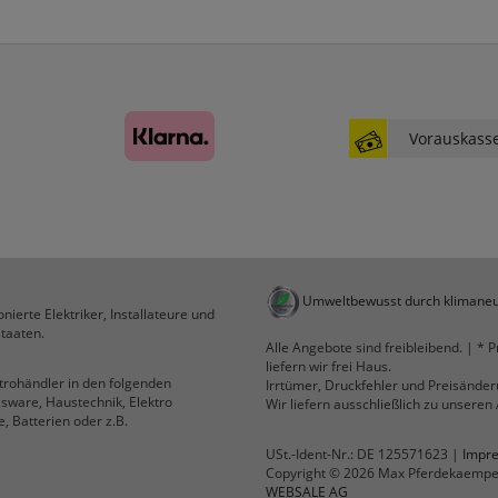
websale_ac
ws8_pferdekaemper_01-aa_sid
Diese Cookies sind essenziell für die Funktion des
Shops.
websale_useragreement
websale_useragreement_optin_google_conversion_tracking
Vorauskass
websale_useragreement_optin_referercookie
websale_useragreement_optin_google_tag_manager
websale_useragreement_optin_camindx_mpmscan
websale_useragreement_optin_searchinput_cookie
websale_useragreement_optin_welcomecookie
websale_useragreement_optin_userlike_chat
Diese Cookies speichern die Cookie-Einstellungen
Umweltbewusst durch klimaneu
der Besucher, die in der Cookie Box von
nierte Elektriker, Installateure und
www.pferdekaemper.de ausgewählt wurden.
taaten.
Alle Angebote sind freibleibend. | * P
ws_basket_pferdekaemper
liefern wir frei Haus.
Dieses Cookie speichert die Artikel im Warenkorb.
ktrohändler in den folgenden
Irrtümer, Druckfehler und Preisände
lsware, Haustechnik, Elektro
Wir liefern ausschließlich zu unsere
, Batterien oder z.B.
Statistik
USt.-Ident-Nr.: DE 125571623 |
Impr
Copyright © 2026 Max Pferdekaemp
WEBSALE AG