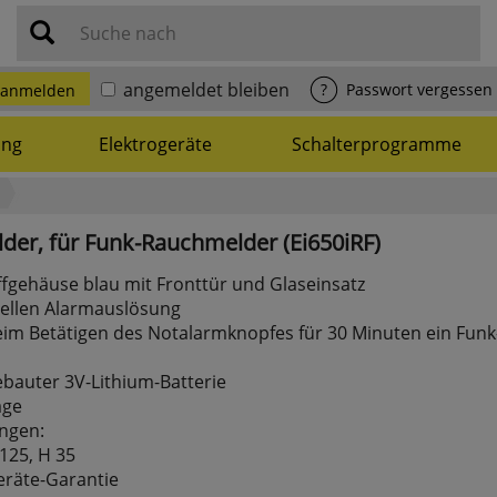
Suche nach
angemeldet bleiben
?
Passwort vergessen
anmelden
ung
Elektrogeräte
Schalterprogramme
der,
für
Funk-Rauchmelder
(Ei650iRF)
fgehäuse blau mit Fronttür und Glaseinsatz
ellen Alarmauslösung
im Betätigen des Notalarmknopfes für 30 Minuten ein Funk
gebauter 3V-Lithium-Batterie
age
ngen:
 125, H 35
eräte-Garantie