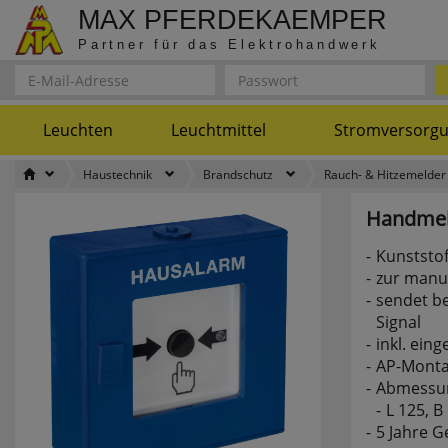
MAX PFERDEKAEMPER
Partner für das Elektrohandwerk
Leuchten
Leuchtmittel
Stromversorg
Haustechnik
Brandschutz
Rauch- & Hitzemelder
Handmel
Kunststof
zur manu
sendet be
Signal
inkl. ein
AP-Mont
Abmessu
L 125, B
5 Jahre G