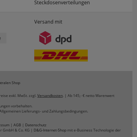
Steckdosenverteilungen
Versand mit
e
tralen Shop
reise exkl. MwSt. zzgl.
Versandkosten
. | Ab 145,- € netto Warenwert
rungen vorbehalten.
n Allgemeinen Lieferungs- und Zahlungsbedingungen.
essum
|
AGB
|
Datenschutz
er GmbH & Co. KG |
D&G-Internet-Shop
mit e-Business Technologie der