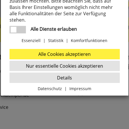
zulassen möchten. Bitte beachten Sie, dass auf
Basis Ihrer Einstellungen womöglich nicht mehr
alle Funktionalitäten der Seite zur Verfügung
stehen.
liengeführt seit 1919
Marken- und Nischen
Alle Dienste erlauben
Essenziell
|
Statistik
|
Komfortfunktionen
Alle Cookies akzeptieren
t
Montag ab 7:15 U
wieder für Sie erre
Nur essentielle Cookies akzeptieren
m
Details
Bestellhotline
Datenschutz
|
Impressum
+49 (0) 2373 9296-20
dekaemper.de
Zurück
vice
Essenziell