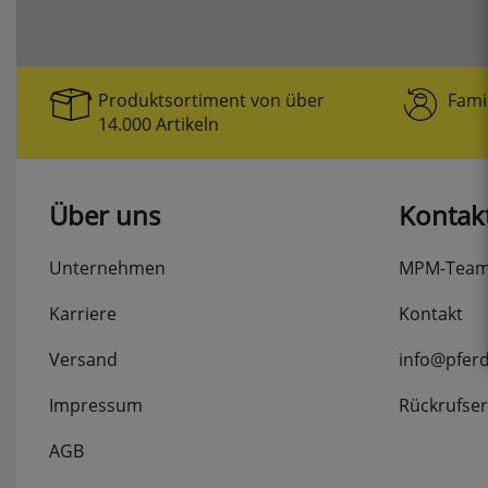
Produktsortiment von über
Fami
14.000 Artikeln
Über uns
Kontak
Unternehmen
MPM-Tea
Karriere
Kontakt
Versand
info@pfer
Impressum
Rückrufser
AGB