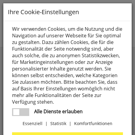
Toggle
Ihre Cookie-Einstellungen
navigation
Suche nach
Wir verwenden Cookies, um die Nutzung und die
Navigation auf unserer Webseite für Sie optimal
Jetzt anmelden
zu gestalten. Dazu zählen Cookies, die für die
Funktionalität der Seite notwendig sind, aber
Funk Gongs
auch solche, die zu anonymen Statistikzwecken,
für Marketingeinstellungen oder zur Anzeige
personalisierter Inhalte genutzt werden. Sie
können selbst entscheiden, welche Kategorien
Sie zulassen möchten. Bitte beachten Sie, dass
auf Basis Ihrer Einstellungen womöglich nicht
mehr alle Funktionalitäten der Seite zur
Verfügung stehen.
Alle Dienste erlauben
Essenziell
|
Statistik
|
Komfortfunktionen
Funk-Gong
mit
Funk-Taster,
HX
FLASH,