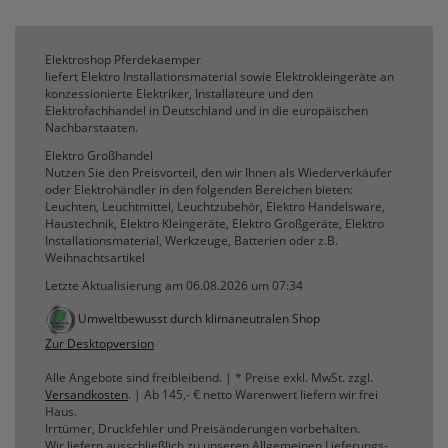
erneutem Aufruf die entsprechende Auswahl
ausgeben zu können.
Elektroshop Pferdekaemper
Google Maps
liefert Elektro Installationsmaterial sowie Elektrokleingeräte an
konzessionierte Elektriker, Installateure und den
Elektrofachhandel in Deutschland und in die europäischen
Nachbarstaaten.
Konfiguration speichern
Elektro Großhandel
Nutzen Sie den Preisvorteil, den wir Ihnen als Wiederverkäufer
Alle Cookies akzeptieren
oder Elektrohändler in den folgenden Bereichen bieten:
Leuchten, Leuchtmittel, Leuchtzubehör, Elektro Handelsware,
Haustechnik, Elektro Kleingeräte, Elektro Großgeräte, Elektro
Installationsmaterial, Werkzeuge, Batterien oder z.B.
Weihnachtsartikel
Letzte Aktualisierung am 06.08.2026 um 07:34
Umweltbewusst durch klimaneutralen Shop
Zur Desktopversion
Alle Angebote sind freibleibend. | * Preise exkl. MwSt. zzgl.
Versandkosten
. | Ab 145,- € netto Warenwert liefern wir frei
Haus.
Irrtümer, Druckfehler und Preisänderungen vorbehalten.
Wir liefern ausschließlich zu unseren Allgemeinen Lieferungs-