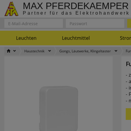
MAX PFERDEKAEMPER
Partner für das Elektrohandwerk
Leuchten
Leuchtmittel
Stro
Haustechnik
Gongs, Läutwerke, Klingeltaster
Fu
F
z
a
i
F
m