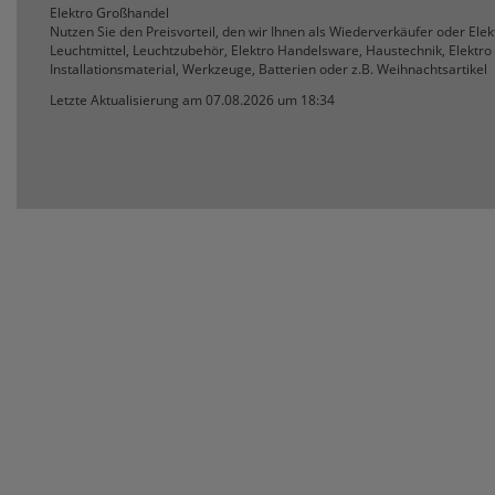
Elektro Großhandel
Nutzen Sie den Preisvorteil, den wir Ihnen als Wiederverkäufer oder Ele
Leuchtmittel, Leuchtzubehör, Elektro Handelsware, Haustechnik, Elektro 
Installationsmaterial, Werkzeuge, Batterien oder z.B. Weihnachtsartikel
Letzte Aktualisierung am 07.08.2026 um 18:34