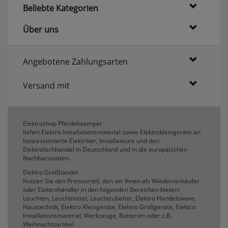
erneutem Aufruf die entsprechende Auswahl
Beliebte Kategorien
ausgeben zu können.
Über uns
Google Maps
Angebotene Zahlungsarten
Konfiguration speichern
Versand mit
Alle Cookies akzeptieren
Elektroshop Pferdekaemper
liefert Elektro Installationsmaterial sowie Elektrokleingeräte an
konzessionierte Elektriker, Installateure und den
Elektrofachhandel in Deutschland und in die europäischen
Nachbarstaaten.
Elektro Großhandel
Nutzen Sie den Preisvorteil, den wir Ihnen als Wiederverkäufer
oder Elektrohändler in den folgenden Bereichen bieten:
Leuchten, Leuchtmittel, Leuchtzubehör, Elektro Handelsware,
Haustechnik, Elektro Kleingeräte, Elektro Großgeräte, Elektro
Installationsmaterial, Werkzeuge, Batterien oder z.B.
Weihnachtsartikel