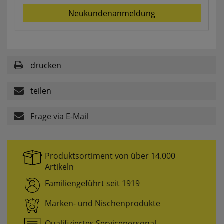
Neukundenanmeldung
Komfortfunktionen
Persönliche Begrüßung
drucken
ws_pferdekaemper_01-aa_welcome_cookie
Dieses Cookie speichert Ihre Emailadresse, damit
teilen
Sie diese beim Betreten des Shops nicht erneut
eingeben müssen.
Frage via E-Mail
Design-Cookie
ws8_pferdekaemper_01-aa_design_cookie
Speichert Informationen um bestimmte Elemente
Produktsortiment von über 14.000
im Design anders darstellen zu können.
Artikeln
Speichern des Suchbegriffes
Familiengeführt seit 1919
searchvalue
Dieses Cookie speichert den einegebenen
Marken- und Nischenprodukte
Suchbegriff, damit Sie diesen beim Verfeinern
nicht erneut eingeben müssen.
Qualifiziertes Servicepersonal