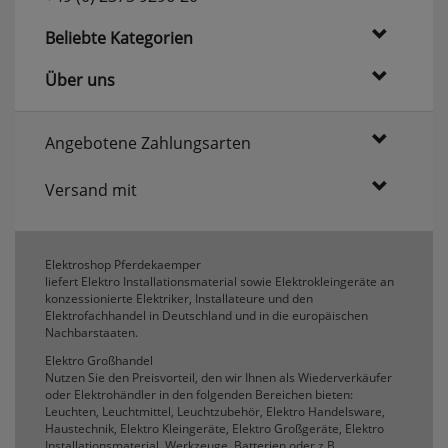
erneutem Aufruf die entsprechende Auswahl
ausgeben zu können.
Beliebte Kategorien
Google Maps
Über uns
Konfiguration speichern
Angebotene Zahlungsarten
Alle Cookies akzeptieren
Versand mit
Elektroshop Pferdekaemper
liefert Elektro Installationsmaterial sowie Elektrokleingeräte an
konzessionierte Elektriker, Installateure und den
Elektrofachhandel in Deutschland und in die europäischen
Nachbarstaaten.
Elektro Großhandel
Nutzen Sie den Preisvorteil, den wir Ihnen als Wiederverkäufer
oder Elektrohändler in den folgenden Bereichen bieten:
Leuchten, Leuchtmittel, Leuchtzubehör, Elektro Handelsware,
Haustechnik, Elektro Kleingeräte, Elektro Großgeräte, Elektro
Installationsmaterial, Werkzeuge, Batterien oder z.B.