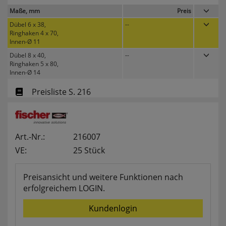
websale_useragreement_optin_searchinput_cookie
Maße, mm
Preis
websale_useragreement_optin_welcomecookie
Dübel 6 x 38,
--
websale_useragreement_optin_userlike_chat
Ringhaken 4 x 70,
Diese Cookies speichern die Cookie-Einstellungen
Innen-Ø 11
der Besucher, die in der Cookie Box von
Dübel 8 x 40,
--
www.pferdekaemper.de ausgewählt wurden.
Ringhaken 5 x 80,
ws_basket_pferdekaemper
Innen-Ø 14
Dieses Cookie speichert die Artikel im Warenkorb.
Preisliste S. 216
Statistik
Art.-Nr.:
216007
RefererCookie
VE:
25 Stück
ws_pferdekaemper_01-aa_ref
ws_pferdekaemper_01-aa_subref
Preisansicht und weitere Funktionen nach
Diese Cookies zeigen uns, wie oft eine Seite über
erfolgreichem LOGIN.
unseren Newsletter aufgerufen wurde.
Kundenlogin
FactFinder Tracking