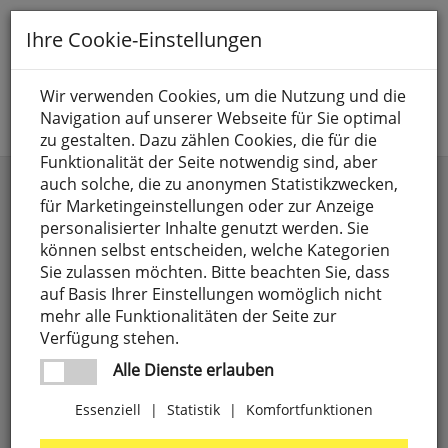
Toggle
Ihre Cookie-Einstellungen
navigation
Suche nach
Wir verwenden Cookies, um die Nutzung und die
Navigation auf unserer Webseite für Sie optimal
Jetzt anmelden
zu gestalten. Dazu zählen Cookies, die für die
Funktionalität der Seite notwendig sind, aber
Schlagdübel
auch solche, die zu anonymen Statistikzwecken,
für Marketingeinstellungen oder zur Anzeige
personalisierter Inhalte genutzt werden. Sie
können selbst entscheiden, welche Kategorien
Sie zulassen möchten. Bitte beachten Sie, dass
auf Basis Ihrer Einstellungen womöglich nicht
mehr alle Funktionalitäten der Seite zur
Verfügung stehen.
Alle Dienste erlauben
Essenziell
|
Statistik
|
Komfortfunktionen
Schlagdübel,
mit
Gewinde
M
6
x
8,