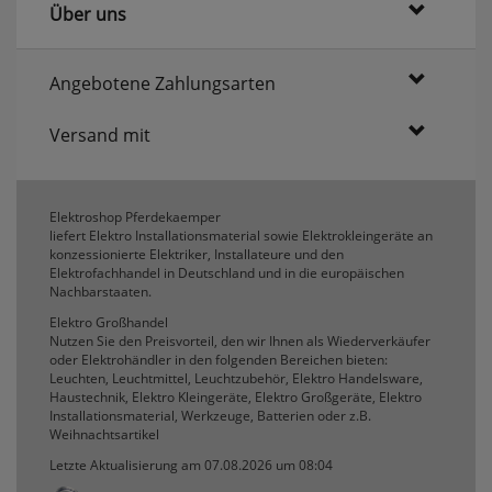
Über uns
erneutem Aufruf die entsprechende Auswahl
ausgeben zu können.
Google Maps
Angebotene Zahlungsarten
Versand mit
Konfiguration speichern
Alle Cookies akzeptieren
Elektroshop Pferdekaemper
liefert Elektro Installationsmaterial sowie Elektrokleingeräte an
konzessionierte Elektriker, Installateure und den
Elektrofachhandel in Deutschland und in die europäischen
Nachbarstaaten.
Elektro Großhandel
Nutzen Sie den Preisvorteil, den wir Ihnen als Wiederverkäufer
oder Elektrohändler in den folgenden Bereichen bieten:
Leuchten, Leuchtmittel, Leuchtzubehör, Elektro Handelsware,
Haustechnik, Elektro Kleingeräte, Elektro Großgeräte, Elektro
Installationsmaterial, Werkzeuge, Batterien oder z.B.
Weihnachtsartikel
Letzte Aktualisierung am 07.08.2026 um 08:04