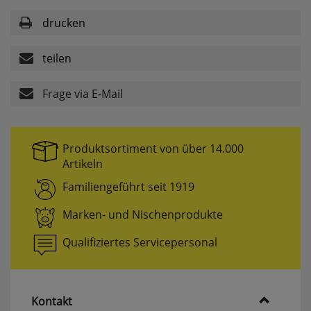
drucken
Komfortfunktionen
teilen
Persönliche Begrüßung
Frage via E-Mail
ws_pferdekaemper_01-aa_welcome_cookie
Dieses Cookie speichert Ihre Emailadresse, damit
Sie diese beim Betreten des Shops nicht erneut
eingeben müssen.
Produktsortiment von über 14.000
Artikeln
Design-Cookie
Familiengeführt seit 1919
ws8_pferdekaemper_01-aa_design_cookie
Speichert Informationen um bestimmte Elemente
Marken- und Nischenprodukte
im Design anders darstellen zu können.
Qualifiziertes Servicepersonal
Speichern des Suchbegriffes
searchvalue
Dieses Cookie speichert den einegebenen
Suchbegriff, damit Sie diesen beim Verfeinern
Kontakt
nicht erneut eingeben müssen.