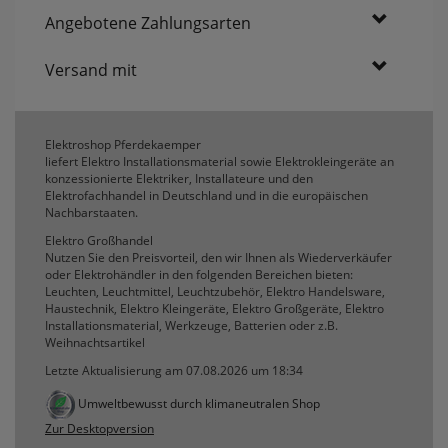
erneutem Aufruf die entsprechende Auswahl
Angebotene Zahlungsarten
ausgeben zu können.
Google Maps
Versand mit
Konfiguration speichern
Elektroshop Pferdekaemper
liefert Elektro Installationsmaterial sowie Elektrokleingeräte an
Alle Cookies akzeptieren
konzessionierte Elektriker, Installateure und den
Elektrofachhandel in Deutschland und in die europäischen
Nachbarstaaten.
Elektro Großhandel
Nutzen Sie den Preisvorteil, den wir Ihnen als Wiederverkäufer
oder Elektrohändler in den folgenden Bereichen bieten:
Leuchten, Leuchtmittel, Leuchtzubehör, Elektro Handelsware,
Haustechnik, Elektro Kleingeräte, Elektro Großgeräte, Elektro
Installationsmaterial, Werkzeuge, Batterien oder z.B.
Weihnachtsartikel
Letzte Aktualisierung am 07.08.2026 um 18:34
Umweltbewusst durch klimaneutralen Shop
Zur Desktopversion