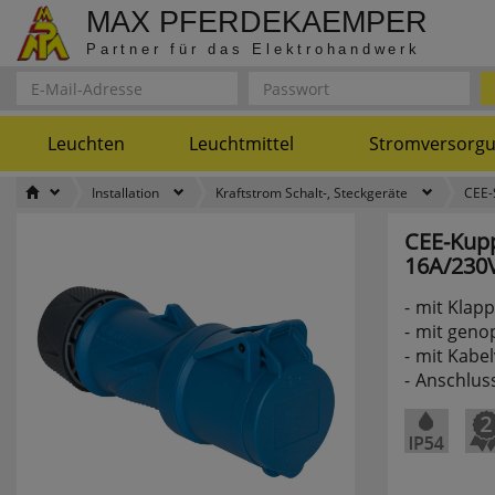
MAX PFERDEKAEMPER
Partner für das Elektrohandwerk
Leuchten
Leuchtmittel
Stromversorg
Installation
Kraftstrom Schalt-, Steckgeräte
CEE-
CEE-Kup
16A/230V
mit Klapp
mit genop
mit Kabe
Anschlus