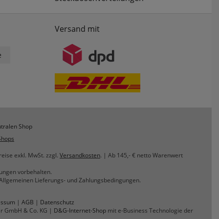
Versand mit
e
tralen Shop
Shops
reise exkl. MwSt. zzgl.
Versandkosten
. | Ab 145,- € netto Warenwert
rungen vorbehalten.
n Allgemeinen Lieferungs- und Zahlungsbedingungen.
essum
|
AGB
|
Datenschutz
er GmbH & Co. KG |
D&G-Internet-Shop
mit e-Business Technologie der