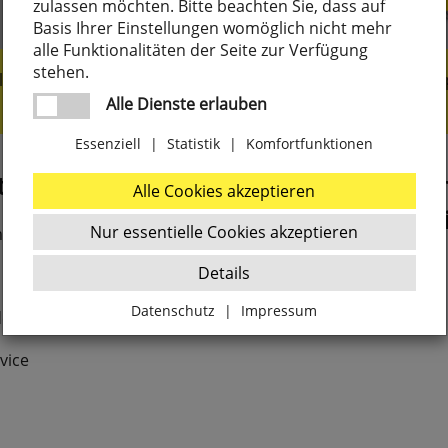
zulassen möchten. Bitte beachten Sie, dass auf
Basis Ihrer Einstellungen womöglich nicht mehr
alle Funktionalitäten der Seite zur Verfügung
stehen.
liengeführt seit 1919
Marken- und Nischen
Alle Dienste erlauben
Essenziell
|
Statistik
|
Komfortfunktionen
t
Morgen ab 7:15 U
Alle Cookies akzeptieren
wieder für Sie erre
Nur essentielle Cookies akzeptieren
m
Bestellhotline
Details
Datenschutz
|
Impressum
+49 (0) 2373 9296-20
dekaemper.de
Zurück
vice
Essenziell