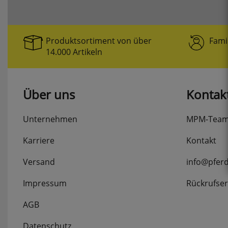
Produktsortiment von über
Fami
14.000 Artikeln
Über uns
Kontak
Unternehmen
MPM-Tea
Karriere
Kontakt
Versand
info@pfer
Impressum
Rückrufser
AGB
Datenschutz