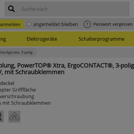
Suche nach
angemeldet bleiben
?
Passwort vergessen
anmelden
ung
Elektrogeräte
Schalterprogramme
Steckgeräte, 3-polig
plung,
PowerTOP®
Xtra,
ErgoCONTACT®,
3-polig
,
mit
Schraubklemmen
deckel
pter Grifffläche
lverschraubung
s mit Schraubklemmen