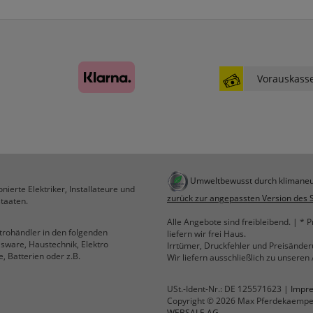
websale_ac
ws8_pferdekaemper_01-aa_sid
Diese Cookies sind essenziell für die Funktion des
Shops.
websale_useragreement
Vorauskass
websale_useragreement_optin_google_conversion_tracking
websale_useragreement_optin_referercookie
websale_useragreement_optin_google_tag_manager
websale_useragreement_optin_camindx_mpmscan
websale_useragreement_optin_searchinput_cookie
websale_useragreement_optin_welcomecookie
websale_useragreement_optin_userlike_chat
Diese Cookies speichern die Cookie-Einstellungen
Umweltbewusst durch klimaneu
nierte Elektriker, Installateure und
der Besucher, die in der Cookie Box von
zurück zur angepassten Version des 
taaten.
www.pferdekaemper.de ausgewählt wurden.
Alle Angebote sind freibleibend. | * P
ws_basket_pferdekaemper
ktrohändler in den folgenden
liefern wir frei Haus.
Dieses Cookie speichert die Artikel im Warenkorb.
lsware, Haustechnik, Elektro
Irrtümer, Druckfehler und Preisände
, Batterien oder z.B.
Wir liefern ausschließlich zu unsere
Statistik
USt.-Ident-Nr.: DE 125571623 |
Impr
Copyright © 2026 Max Pferdekaemp
WEBSALE AG