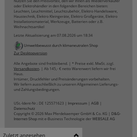
Nutzen Sie den Preisvorteil, den wir Ihnen als Wiederverkäufer
oder Elektrohändler in den folgenden Bereichen bieten:
Leuchten, Leuchtmittel, Leuchtzubehör, Elektro Handelsware,
Haustechnik, Elektro Kleingeräte, Elektro Großgeräte, Elektro
Installationsmaterial, Werkzeuge, Batterien oder z.B.
Weihnachtsartikel
Letzte Aktualisierung am 07.08.2026 um 18:34
Umweltbewusst durch klimaneutralen Shop
Zur Desktopversion
Alle Angebote sind freibleibend. | * Preise exkl. MwSt. zzgl.
Versandkosten
. | Ab 145,- € netto Warenwert liefern wir frei
Haus.
Irrtümer, Druckfehler und Preisänderungen vorbehalten.
Wir liefern ausschließlich zu unseren Allgemeinen Lieferungs-
und Zahlungsbedingungen.
USt.-Ident-Nr.: DE 125571623 |
Impressum
|
AGB
|
Datenschutz
Copyright © 2026 Max Pferdekaemper GmbH & Co. KG |
D&G-
Internet-Shop
mit e-Business Technologie der
WEBSALE AG
Zuletzt angesehen