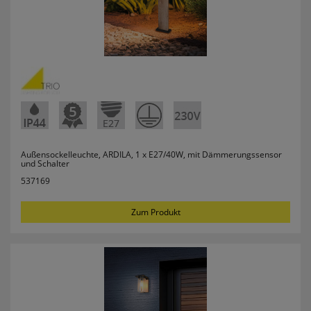
Userlike Livechat
uslk_e
Dieses Cookie speichert eine eindeutige
Kennzeichnung für jeden Live-Chat, damit der
Benutzer bei erneuter Nutzung des Live-Chats
wiedererkannt und nach Möglichkeit mit
demselben Operator verbunden werden kann,
mit dem er vorherige Gespräche geführt hat.
Außensockelleuchte, ARDILA, 1 x E27/40W, mit Dämmerungssensor
uslk_s
und Schalter
Dieses Cookie wird automatisch generiert und
537169
legt eine eindeutige Sitzungs-ID fest. Es sorgt
dafür, dass die von den Benutzern des Live-Chats
angegebenen Daten nicht verloren gehen,
Zum Produkt
während auf der Website gesurft wird.
Speichern der Kamera für MPM-
Scan
qrcodecamid
Speichert die ausgewählte Kamera um bei