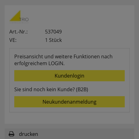
websale_useragreement_optin_searchinput_cookie
websale_useragreement_optin_welcomecookie
websale_useragreement_optin_userlike_chat
Diese Cookies speichern die Cookie-Einstellungen
der Besucher, die in der Cookie Box von
Art.-Nr.:
537049
www.pferdekaemper.de ausgewählt wurden.
VE:
1 Stück
ws_basket_pferdekaemper
Dieses Cookie speichert die Artikel im Warenkorb.
Preisansicht und weitere Funktionen nach
erfolgreichem LOGIN.
Statistik
Kundenlogin
Sie sind noch kein Kunde? (B2B)
RefererCookie
ws_pferdekaemper_01-aa_ref
Neukundenanmeldung
ws_pferdekaemper_01-aa_subref
Diese Cookies zeigen uns, wie oft eine Seite über
unseren Newsletter aufgerufen wurde.
FactFinder Tracking
drucken