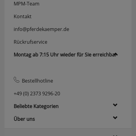
MPM-Team
erneutem Aufruf die entsprechende Auswahl
ausgeben zu können.
Kontakt
Google Maps
info@pferdekaemper.de
Rückrufservice
Konfiguration speichern
Alle Cookies akzeptieren
Montag ab 7:15 Uhr wieder für Sie erreichbar
Bestellhotline
+49 (0) 2373 9296-20
Beliebte Kategorien
Über uns