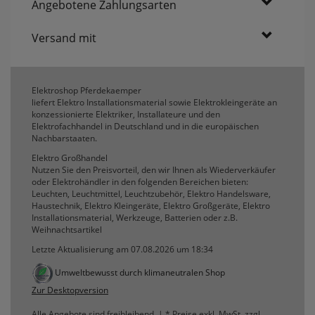
Angebotene Zahlungsarten
Versand mit
Elektroshop Pferdekaemper
liefert Elektro Installationsmaterial sowie Elektrokleingeräte an
konzessionierte Elektriker, Installateure und den
Elektrofachhandel in Deutschland und in die europäischen
Nachbarstaaten.
Elektro Großhandel
Nutzen Sie den Preisvorteil, den wir Ihnen als Wiederverkäufer
oder Elektrohändler in den folgenden Bereichen bieten:
Leuchten, Leuchtmittel, Leuchtzubehör, Elektro Handelsware,
Haustechnik, Elektro Kleingeräte, Elektro Großgeräte, Elektro
Installationsmaterial, Werkzeuge, Batterien oder z.B.
Weihnachtsartikel
Letzte Aktualisierung am 07.08.2026 um 18:34
Umweltbewusst durch klimaneutralen Shop
Zur Desktopversion
Alle Angebote sind freibleibend. | * Preise exkl. MwSt. zzgl.