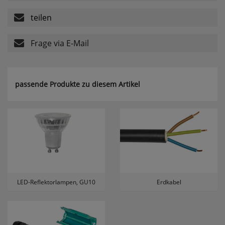
teilen
Komfortfunktionen
Frage via E-Mail
Persönliche Begrüßung
ws_pferdekaemper_01-aa_welcome_cookie
passende Produkte zu diesem Artikel
Dieses Cookie speichert Ihre Emailadresse, damit
Sie diese beim Betreten des Shops nicht erneut
eingeben müssen.
Design-Cookie
ws8_pferdekaemper_01-aa_design_cookie
Speichert Informationen um bestimmte Elemente
im Design anders darstellen zu können.
Speichern des Suchbegriffes
LED-Reflektorlampen, GU10
Erdkabel
searchvalue
Dieses Cookie speichert den einegebenen
Suchbegriff, damit Sie diesen beim Verfeinern
nicht erneut eingeben müssen.