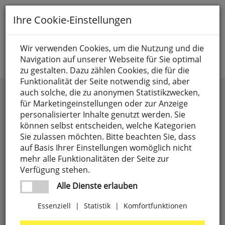
Toggle
Ihre Cookie-Einstellungen
navigation
Suche nach
Wir verwenden Cookies, um die Nutzung und die
Navigation auf unserer Webseite für Sie optimal
Jetzt anmelden
zu gestalten. Dazu zählen Cookies, die für die
Funktionalität der Seite notwendig sind, aber
Außenwandleuchten mit Sensor
auch solche, die zu anonymen Statistikzwecken,
für Marketingeinstellungen oder zur Anzeige
personalisierter Inhalte genutzt werden. Sie
können selbst entscheiden, welche Kategorien
Sie zulassen möchten. Bitte beachten Sie, dass
auf Basis Ihrer Einstellungen womöglich nicht
mehr alle Funktionalitäten der Seite zur
Verfügung stehen.
Alle Dienste erlauben
Essenziell
|
Statistik
|
Komfortfunktionen
Außenwandleuchte,
1
x
E27/75W,
mit