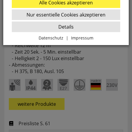
IR-Sensor
Alle Cookies akzeptieren
Edelstahl
Nur essentielle Cookies akzeptieren
Unterteil Aluminiumguss
Glas opal
Details
mit Bewegungsmelder:
Datenschutz
|
Impressum
Erfassungswinkel 360°
Reichweite 12 m
Zurück
Zeit 20 Sek. - 5 Min. einstellbar
Helligkeit 2 - 150 Lux einstellbar
Abmessungen:
Essenziell
H 375, B 180, Ausl. 105
websale_ac
ws8_pferdekaemper_01-aa_sid
Diese Cookies sind essenziell für die Funktion des
Shops.
weitere Produkte
websale_useragreement
websale_useragreement_optin_google_conversion_trackin
websale_useragreement_optin_referercookie
Preisliste S. 61
websale_useragreement_optin_google_tag_manager
websale_useragreement_optin_camindx_mpmscan