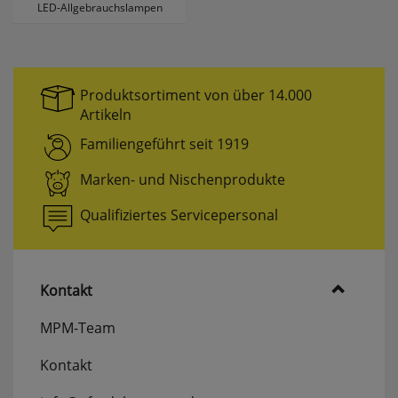
LED-Allgebrauchslampen
erneutem Aufruf die entsprechende Auswahl
ausgeben zu können.
Google Maps
Produktsortiment von über 14.000
Artikeln
Konfiguration speichern
Familiengeführt seit 1919
Alle Cookies akzeptieren
Marken- und Nischenprodukte
Qualifiziertes Servicepersonal
Kontakt
MPM-Team
Kontakt