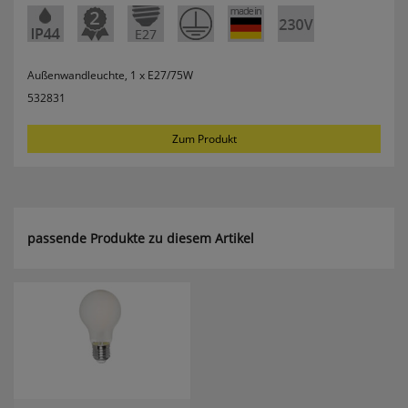
Userlike Livechat
uslk_e
Außenwandleuchte, 1 x E27/75W
Dieses Cookie speichert eine eindeutige
532831
Kennzeichnung für jeden Live-Chat, damit der
Benutzer bei erneuter Nutzung des Live-Chats
wiedererkannt und nach Möglichkeit mit
Zum Produkt
demselben Operator verbunden werden kann,
mit dem er vorherige Gespräche geführt hat.
uslk_s
Dieses Cookie wird automatisch generiert und
passende Produkte zu diesem Artikel
legt eine eindeutige Sitzungs-ID fest. Es sorgt
dafür, dass die von den Benutzern des Live-Chats
angegebenen Daten nicht verloren gehen,
während auf der Website gesurft wird.
Speichern der Kamera für MPM-
Scan
qrcodecamid
Speichert die ausgewählte Kamera um bei