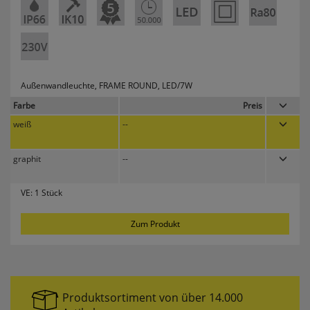
erneutem Aufruf die entsprechende Auswahl
ausgeben zu können.
Google Maps
Außenwandleuchte, FRAME ROUND, LED/7W
Konfiguration speichern
Farbe
Preis
Alle Cookies akzeptieren
weiß
--
graphit
--
VE:
1 Stück
Zum Produkt
Produktsortiment von über 14.000