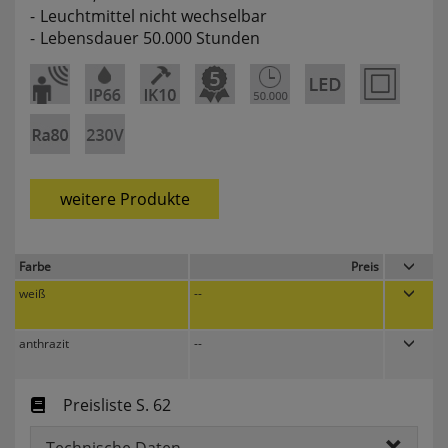
Leuchtmittel nicht wechselbar
websale_useragreement_optin_searchinput_cookie
Lebensdauer 50.000 Stunden
websale_useragreement_optin_welcomecookie
websale_useragreement_optin_userlike_chat
Diese Cookies speichern die Cookie-Einstellungen
der Besucher, die in der Cookie Box von
www.pferdekaemper.de ausgewählt wurden.
ws_basket_pferdekaemper
Dieses Cookie speichert die Artikel im Warenkorb.
weitere Produkte
Statistik
Farbe
Preis
RefererCookie
weiß
--
ws_pferdekaemper_01-aa_ref
ws_pferdekaemper_01-aa_subref
anthrazit
--
Diese Cookies zeigen uns, wie oft eine Seite über
unseren Newsletter aufgerufen wurde.
Preisliste S. 62
FactFinder Tracking