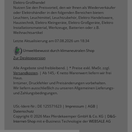
Elektro Großhandel
Nutzen Sie den Preisvorteil, den wir Ihnen als Wiederverkäufer
oder Elektrohändler in den folgenden Bereichen bieten:
Leuchten, Leuchtmittel, Leuchtzubehör, Elektro Handelsware,
Haustechnik, Elektro Kleingeräte, Elektro Großgeräte, Elektro
Installationsmaterial, Werkzeuge, Batterien oder z.B.
Weihnachtsartikel
Letzte Aktualisierung am 07.08.2026 um 18:34
Umweltbewusst durch klimaneutralen Shop
Zur Desktopversion
Alle Angebote sind freibleibend. | * Preise exkl. MwSt. zzgl.
Versandkosten
. | Ab 145,- € netto Warenwert liefern wir frei
Haus.
Irrtümer, Druckfehler und Preisänderungen vorbehalten.
Wir liefern ausschließlich zu unseren Allgemeinen Lieferungs-
und Zahlungsbedingungen.
USt.-Ident-Nr.: DE 125571623 |
Impressum
|
AGB
|
Datenschutz
Copyright © 2026 Max Pferdekaemper GmbH & Co. KG |
D&G-
Internet-Shop
mit e-Business Technologie der
WEBSALE AG