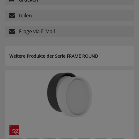
Userlike Livechat
teilen
uslk_e
Dieses Cookie speichert eine eindeutige
Frage via E-Mail
Kennzeichnung für jeden Live-Chat, damit der
Benutzer bei erneuter Nutzung des Live-Chats
wiedererkannt und nach Möglichkeit mit
demselben Operator verbunden werden kann,
Weitere Produkte der Serie FRAME ROUND
mit dem er vorherige Gespräche geführt hat.
uslk_s
Dieses Cookie wird automatisch generiert und
legt eine eindeutige Sitzungs-ID fest. Es sorgt
dafür, dass die von den Benutzern des Live-Chats
angegebenen Daten nicht verloren gehen,
während auf der Website gesurft wird.
Speichern der Kamera für MPM-
Scan
qrcodecamid
Speichert die ausgewählte Kamera um bei