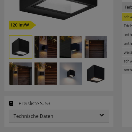
Far
schw
120 lm/W
Edel
anth
anth
weiß
schw
anth
Preisliste S. 53
Technische Daten