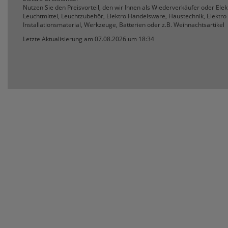
Nutzen Sie den Preisvorteil, den wir Ihnen als Wiederverkäufer oder Ele
Leuchtmittel, Leuchtzubehör, Elektro Handelsware, Haustechnik, Elektro 
Installationsmaterial, Werkzeuge, Batterien oder z.B. Weihnachtsartikel
Letzte Aktualisierung am 07.08.2026 um 18:34