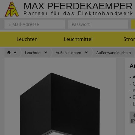
MAX PFERDEKAEMPER
Partner für das Elektrohandwerk
Leuchten
Leuchtmittel
Stro
Leuchten
Außenleuchten
Außenwandleuchten
A
G
m
O
L