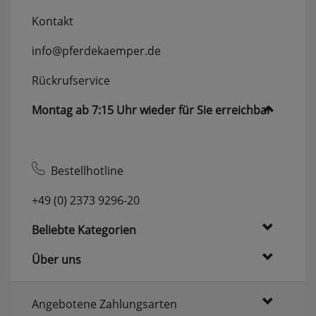
erneutem Aufruf die entsprechende Auswahl
Kontakt
ausgeben zu können.
Google Maps
info@pferdekaemper.de
Rückrufservice
Konfiguration speichern
Montag ab 7:15 Uhr wieder für Sie erreichbar
Alle Cookies akzeptieren
Bestellhotline
+49 (0) 2373 9296-20
Beliebte Kategorien
Über uns
Angebotene Zahlungsarten