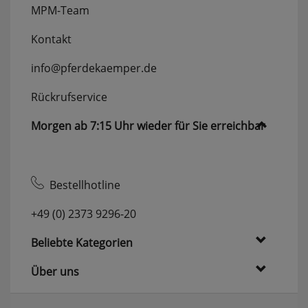
erneutem Aufruf die entsprechende Auswahl
MPM-Team
ausgeben zu können.
Kontakt
Google Maps
info@pferdekaemper.de
Konfiguration speichern
Rückrufservice
Alle Cookies akzeptieren
Morgen ab 7:15 Uhr wieder für Sie erreichbar
Bestellhotline
+49 (0) 2373 9296-20
Beliebte Kategorien
Über uns