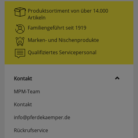
erneutem Aufruf die entsprechende Auswahl
ausgeben zu können.
Produktsortiment von über 14.000
Artikeln
Google Maps
Familiengeführt seit 1919
Marken- und Nischenprodukte
Konfiguration speichern
Qualifiziertes Servicepersonal
Alle Cookies akzeptieren
Kontakt
MPM-Team
Kontakt
info@pferdekaemper.de
Rückrufservice