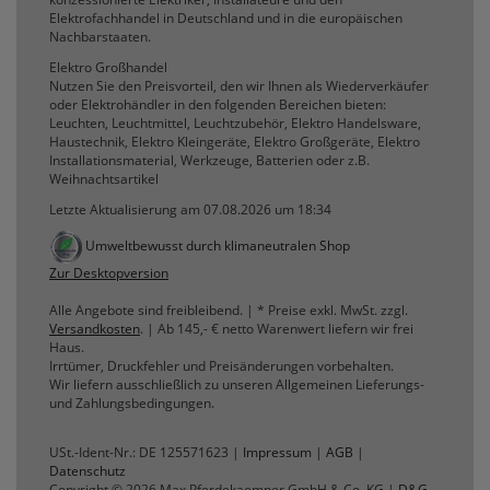
Elektrofachhandel in Deutschland und in die europäischen
Nachbarstaaten.
Elektro Großhandel
Nutzen Sie den Preisvorteil, den wir Ihnen als Wiederverkäufer
oder Elektrohändler in den folgenden Bereichen bieten:
Leuchten, Leuchtmittel, Leuchtzubehör, Elektro Handelsware,
Haustechnik, Elektro Kleingeräte, Elektro Großgeräte, Elektro
Installationsmaterial, Werkzeuge, Batterien oder z.B.
Weihnachtsartikel
Letzte Aktualisierung am 07.08.2026 um 18:34
Umweltbewusst durch klimaneutralen Shop
Zur Desktopversion
Alle Angebote sind freibleibend. | * Preise exkl. MwSt. zzgl.
Versandkosten
. | Ab 145,- € netto Warenwert liefern wir frei
Haus.
Irrtümer, Druckfehler und Preisänderungen vorbehalten.
Wir liefern ausschließlich zu unseren Allgemeinen Lieferungs-
und Zahlungsbedingungen.
USt.-Ident-Nr.: DE 125571623 |
Impressum
|
AGB
|
Datenschutz
Copyright © 2026 Max Pferdekaemper GmbH & Co. KG |
D&G-