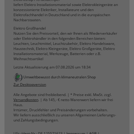
liefert Elektro Installationsmaterial sowie Elektrokleingeräte an
konzessionierte Elektriker, Installateure und den
Elektrofachhandel in Deutschland und in die europäischen
Nachbarstaaten.
Elektro Großhandel
Nutzen Sie den Preisvorteil, den wir Ihnen als Wiederverkäufer
oder Elektrohändler in den folgenden Bereichen bieten:
Leuchten, Leuchtmittel, Leuchtzubehör, Elektro Handelsware,
Haustechnik, Elektro Kleingeräte, Elektro Großgeräte, Elektro
Installationsmaterial, Werkzeuge, Batterien oder z.B.
Weihnachtsartikel
Letzte Aktualisierung am 07.08.2026 um 18:34
Umweltbewusst durch klimaneutralen Shop
Zur Desktopversion
Alle Angebote sind freibleibend. | * Preise exkl. MwSt. zzgl.
Versandkosten
. | Ab 145,- € netto Warenwert liefern wir frei
Haus.
Irrtümer, Druckfehler und Preisänderungen vorbehalten.
Wir liefern ausschließlich zu unseren Allgemeinen Lieferungs-
und Zahlungsbedingungen.
USt.-Ident-Nr.: DE 125571623 |
Impressum
|
AGB
|