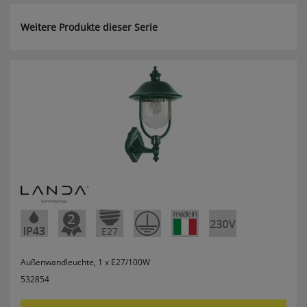
Weitere Produkte dieser Serie
Komfortfunktionen
Persönliche Begrüßung
ws_pferdekaemper_01-aa_welcome_cookie
Dieses Cookie speichert Ihre Emailadresse, damit
Sie diese beim Betreten des Shops nicht erneut
eingeben müssen.
Design-Cookie
ws8_pferdekaemper_01-aa_design_cookie
Speichert Informationen um bestimmte Elemente
im Design anders darstellen zu können.
Speichern des Suchbegriffes
Außenwandleuchte, 1 x E27/100W
searchvalue
Dieses Cookie speichert den einegebenen
532854
Suchbegriff, damit Sie diesen beim Verfeinern
nicht erneut eingeben müssen.