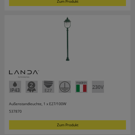
Zum Produkt
Userlike Livechat
uslk_e
Dieses Cookie speichert eine eindeutige
Kennzeichnung für jeden Live-Chat, damit der
Benutzer bei erneuter Nutzung des Live-Chats
wiedererkannt und nach Möglichkeit mit
demselben Operator verbunden werden kann,
mit dem er vorherige Gespräche geführt hat.
uslk_s
Dieses Cookie wird automatisch generiert und
legt eine eindeutige Sitzungs-ID fest. Es sorgt
dafür, dass die von den Benutzern des Live-Chats
angegebenen Daten nicht verloren gehen,
während auf der Website gesurft wird.
Außenstandleuchte, 1 x E27/100W
Speichern der Kamera für MPM-
537870
Scan
Zum Produkt
qrcodecamid
Speichert die ausgewählte Kamera um bei