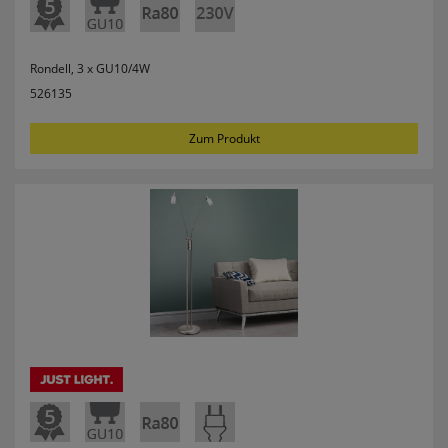
erneutem Aufruf die entsprechende Auswahl
ausgeben zu können.
Google Maps
Rondell, 3 x GU10/4W
526135
Konfiguration speichern
Zum Produkt
Alle Cookies akzeptieren