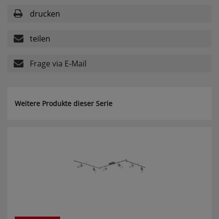
drucken
Komfortfunktionen
teilen
Persönliche Begrüßung
Frage via E-Mail
ws_pferdekaemper_01-aa_welcome_cookie
Dieses Cookie speichert Ihre Emailadresse, damit
Sie diese beim Betreten des Shops nicht erneut
eingeben müssen.
Weitere Produkte dieser Serie
Design-Cookie
ws8_pferdekaemper_01-aa_design_cookie
Speichert Informationen um bestimmte Elemente
im Design anders darstellen zu können.
Speichern des Suchbegriffes
searchvalue
Dieses Cookie speichert den einegebenen
Suchbegriff, damit Sie diesen beim Verfeinern
nicht erneut eingeben müssen.