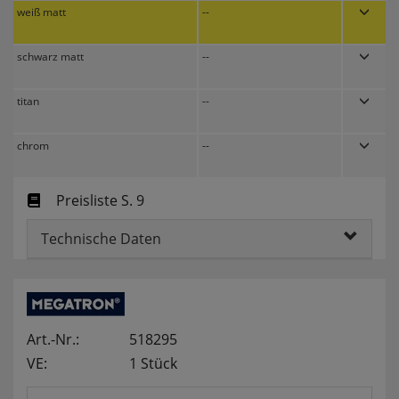
weiß matt
--
Komfortfunktionen
schwarz matt
--
titan
--
Persönliche Begrüßung
ws_pferdekaemper_01-aa_welcome_cookie
chrom
--
Dieses Cookie speichert Ihre Emailadresse, damit
Sie diese beim Betreten des Shops nicht erneut
eingeben müssen.
Preisliste S. 9
Design-Cookie
Technische Daten
ws8_pferdekaemper_01-aa_design_cookie
Speichert Informationen um bestimmte Elemente
im Design anders darstellen zu können.
Speichern des Suchbegriffes
Art.-Nr.:
518295
searchvalue
Dieses Cookie speichert den einegebenen
VE:
1 Stück
Suchbegriff, damit Sie diesen beim Verfeinern
nicht erneut eingeben müssen.