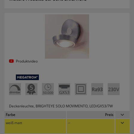
erneutem Aufruf die entsprechende Auswahl
ausgeben zu können.
Google Maps
Konfiguration speichern
Alle Cookies akzeptieren
Produktvideo
Deckenleuchte, BRIGHTEYE SOLO MOVIMENTO, LED/GX53/7W
Farbe
Preis
weiß matt
--