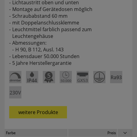
Lichtaustritt oben und unten
websale_useragreement_optin_searchinput_cookie
Montage auf Gerätedosen möglich
websale_useragreement_optin_welcomecookie
Schraubabstand 60 mm
websale_useragreement_optin_userlike_chat
mit Doppelanschlussklemme
Diese Cookies speichern die Cookie-Einstellungen
Leuchtmittel farblich passend zum
der Besucher, die in der Cookie Box von
www.pferdekaemper.de ausgewählt wurden.
Leuchtengehäuse
Abmessungen:
ws_basket_pferdekaemper
H 90, B 112, Ausl. 143
Dieses Cookie speichert die Artikel im Warenkorb.
Lebensdauer 50.000 Stunden
5 Jahre Herstellergarantie
Statistik
RefererCookie
ws_pferdekaemper_01-aa_ref
ws_pferdekaemper_01-aa_subref
Diese Cookies zeigen uns, wie oft eine Seite über
weitere Produkte
unseren Newsletter aufgerufen wurde.
FactFinder Tracking
Farbe
Preis