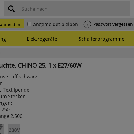
Suche nach
angemeldet bleiben
?
Passwort vergessen
anmelden
ung
Elektrogeräte
Schalterprogramme
uchte,
CHINO
25,
1
x
E27/60W
nststoff schwarz
r
 Textilpendel
zum Stecken
ngen:
Ø 250
änge 2.500