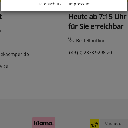
Datenschutz
|
Impressum
Zurück
t
Heute ab 7:15 Uhr
für Sie erreichbar
m
Essenziell
Bestellhotline
websale_ac
ws8_pferdekaemper_01-aa_sid
+49 (0) 2373 9296-20
dekaemper.de
Diese Cookies sind essenziell für die Funktion des
Shops.
vice
websale_useragreement
websale_useragreement_optin_google_conversion_tracking
websale_useragreement_optin_referercookie
websale_useragreement_optin_google_tag_manager
websale_useragreement_optin_camindx_mpmscan
websale_useragreement_optin_searchinput_cookie
websale_useragreement_optin_welcomecookie
websale_useragreement_optin_userlike_chat
Diese Cookies speichern die Cookie-Einstellungen
der Besucher, die in der Cookie Box von
Vorauskass
www.pferdekaemper.de ausgewählt wurden.