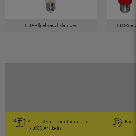
LED-Allgebrauchslampen
LED-Son
Produktsortiment von über
Fami
14.000 Artikeln