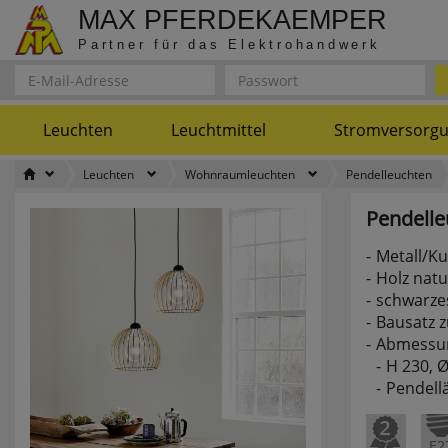
MAX PFERDEKAEMPER
Partner für das Elektrohandwerk
Leuchten
Leuchtmittel
Stromversorg
Leuchten
Wohnraumleuchten
Pendelleuchten
Pendelle
Metall/Ku
Holz natu
schwarzes
Bausatz 
Abmessu
H 230, 
Pendell