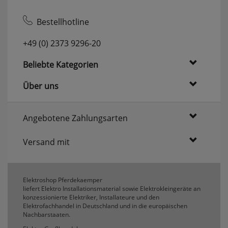
erneutem Aufruf die entsprechende Auswahl
ausgeben zu können.
Bestellhotline
Google Maps
+49 (0) 2373 9296-20
Beliebte Kategorien
Konfiguration speichern
Über uns
Alle Cookies akzeptieren
Angebotene Zahlungsarten
Versand mit
Elektroshop Pferdekaemper
liefert Elektro Installationsmaterial sowie Elektrokleingeräte an
konzessionierte Elektriker, Installateure und den
Elektrofachhandel in Deutschland und in die europäischen
Nachbarstaaten.