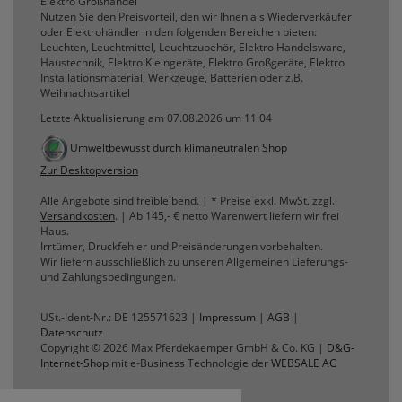
Elektro Großhandel
Nutzen Sie den Preisvorteil, den wir Ihnen als Wiederverkäufer
oder Elektrohändler in den folgenden Bereichen bieten:
Leuchten, Leuchtmittel, Leuchtzubehör, Elektro Handelsware,
Haustechnik, Elektro Kleingeräte, Elektro Großgeräte, Elektro
Installationsmaterial, Werkzeuge, Batterien oder z.B.
Weihnachtsartikel
Letzte Aktualisierung am 07.08.2026 um 11:04
Umweltbewusst durch klimaneutralen Shop
Zur Desktopversion
Alle Angebote sind freibleibend. | * Preise exkl. MwSt. zzgl.
Versandkosten
. | Ab 145,- € netto Warenwert liefern wir frei
Haus.
Irrtümer, Druckfehler und Preisänderungen vorbehalten.
Wir liefern ausschließlich zu unseren Allgemeinen Lieferungs-
und Zahlungsbedingungen.
USt.-Ident-Nr.: DE 125571623 |
Impressum
|
AGB
|
Datenschutz
Copyright © 2026 Max Pferdekaemper GmbH & Co. KG |
D&G-
Internet-Shop
mit e-Business Technologie der
WEBSALE AG