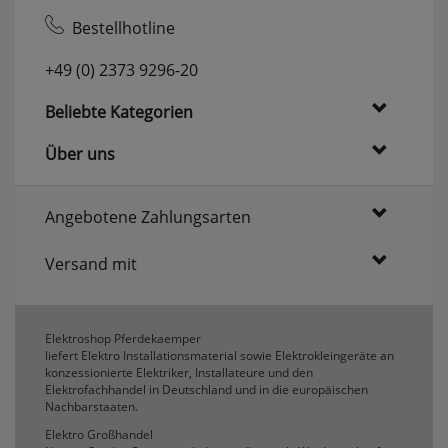
erneutem Aufruf die entsprechende Auswahl
Bestellhotline
ausgeben zu können.
Google Maps
+49 (0) 2373 9296-20
Beliebte Kategorien
Konfiguration speichern
Über uns
Alle Cookies akzeptieren
Angebotene Zahlungsarten
Versand mit
Elektroshop Pferdekaemper
liefert Elektro Installationsmaterial sowie Elektrokleingeräte an
konzessionierte Elektriker, Installateure und den
Elektrofachhandel in Deutschland und in die europäischen
Nachbarstaaten.
Elektro Großhandel