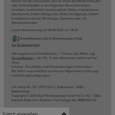
Nutzen Sie den Preisvorteil, den wir Ihnen als Wiederverkäufer
oder Elektrohändler in den folgenden Bereichen bieten:
Leuchten, Leuchtmittel, Leuchtzubehör, Elektro Handelsware,
Haustechnik, Elektro Kleingeräte, Elektro Großgeräte, Elektro
Installationsmaterial, Werkzeuge, Batterien oder z.B.
Weihnachtsartikel
Letzte Aktualisierung am 06.08.2026 um 18:34
Umweltbewusst durch klimaneutralen Shop
Zur Desktopversion
Alle Angebote sind freibleibend. | * Preise exkl. MwSt. zzgl.
Versandkosten
. | Ab 145,- € netto Warenwert liefern wir frei
Haus.
Irrtümer, Druckfehler und Preisänderungen vorbehalten.
Wir liefern ausschließlich zu unseren Allgemeinen Lieferungs-
und Zahlungsbedingungen.
USt.-Ident-Nr.: DE 125571623 |
Impressum
|
AGB
|
Datenschutz
Copyright © 2026 Max Pferdekaemper GmbH & Co. KG |
D&G-
Internet-Shop
mit e-Business Technologie der
WEBSALE AG
Zuletzt angesehen