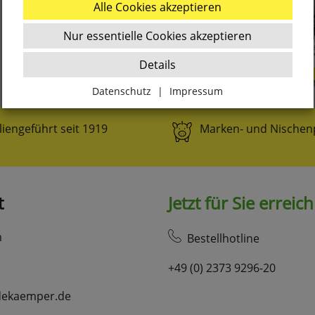
Alle Cookies akzeptieren
Nur essentielle Cookies akzeptieren
Details
Datenschutz
|
Impressum
Zurück
liengeführt seit 1919
Marken- und Nischen
Essenziell
websale_ac
t
Jetzt für Sie erreic
ws8_pferdekaemper_01-aa_sid
Diese Cookies sind essenziell für die Funktion des
Shops.
m
Bestellhotline
websale_useragreement
+49 (0) 2373 9296-20
websale_useragreement_optin_google_conversion_tracking
websale_useragreement_optin_referercookie
dekaemper.de
websale_useragreement_optin_google_tag_manager