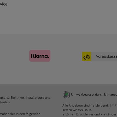
websale_useragreement_optin_camindx_mpmscan
vice
websale_useragreement_optin_searchinput_cookie
websale_useragreement_optin_welcomecookie
websale_useragreement_optin_userlike_chat
Diese Cookies speichern die Cookie-Einstellungen
der Besucher, die in der Cookie Box von
www.pferdekaemper.de ausgewählt wurden.
ws_basket_pferdekaemper
Dieses Cookie speichert die Artikel im Warenkorb.
Vorauskass
Statistik
RefererCookie
ws_pferdekaemper_01-aa_ref
ws_pferdekaemper_01-aa_subref
Diese Cookies zeigen uns, wie oft eine Seite über
Umweltbewusst durch klimaneu
nierte Elektriker, Installateure und
unseren Newsletter aufgerufen wurde.
taaten.
Alle Angebote sind freibleibend. | * P
liefern wir frei Haus.
FactFinder Tracking
ktrohändler in den folgenden
Irrtümer, Druckfehler und Preisände