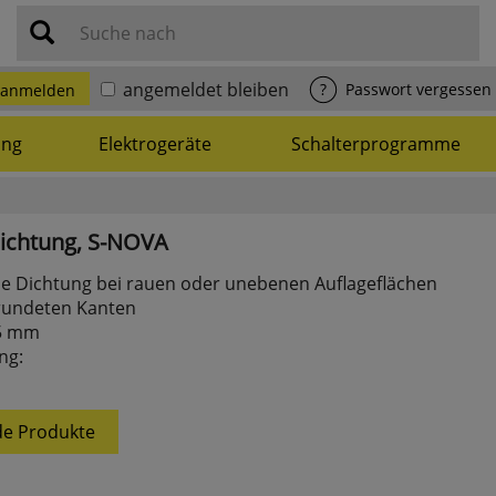
Suche nach
angemeldet bleiben
?
Passwort vergessen
anmelden
ung
Elektrogeräte
Schalterprogramme
ichtung,
S-NOVA
he Dichtung bei rauen oder unebenen Auflageflächen
rundeten Kanten
,5 mm
ng:
e Produkte