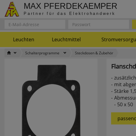
MAX PFERDEKAEMPER
Partner für das Elektrohandwerk
Leuchten
Leuchtmittel
Stromversorg
Schalterprogramme
Steckdosen & Zubehör
Flanschd
zusätzlic
mit abge
Stärke 1
Abmessu
50 x 50
passend