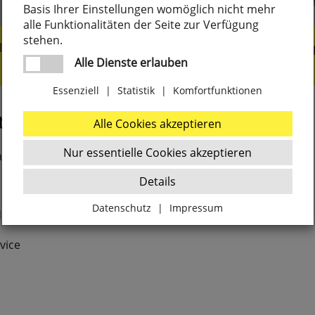
Basis Ihrer Einstellungen womöglich nicht mehr
alle Funktionalitäten der Seite zur Verfügung
stehen.
liengeführt seit 1919
Marken- und Nischen
Alle Dienste erlauben
Essenziell
|
Statistik
|
Komfortfunktionen
t
Jetzt für Sie erreic
Alle Cookies akzeptieren
Nur essentielle Cookies akzeptieren
m
Bestellhotline
Details
+49 (0) 2373 9296-20
Datenschutz
|
Impressum
dekaemper.de
Zurück
vice
Essenziell
websale_ac