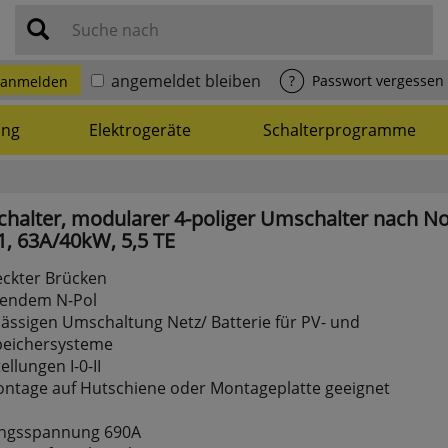
Suche nach
angemeldet bleiben
?
Passwort vergessen
anmelden
ung
Elektrogeräte
Schalterprogramme
halter,
modularer
4-poliger
Umschalter
nach
N
1,
63A/40kW,
5,5
TE
teckter Brücken
ilendem N-Pol
lässigen Umschaltung Netz/ Batterie für PV- und
peichersysteme
ellungen I-0-II
ontage auf Hutschiene oder Montageplatte geeignet
ngsspannung 690A