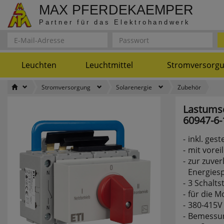
MAX PFERDEKAEMPER
Partner für das Elektrohandwerk
Leuchten
Leuchtmittel
Stromversorg
Stromversorgung
Solarenergie
Zubehör
Lastumsc
60947-6-
inkl. ges
mit vore
zur zuver
Energies
3 Schaltst
für die M
380-415V
Bemessu