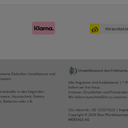
ws8_pferdekaemper_01-aa_sid
Diese Cookies sind essenziell für die Funktion des
Shops.
websale_useragreement
Vorauskass
websale_useragreement_optin_google_conversion_tracking
websale_useragreement_optin_referercookie
websale_useragreement_optin_google_tag_manager
websale_useragreement_optin_camindx_mpmscan
websale_useragreement_optin_searchinput_cookie
websale_useragreement_optin_welcomecookie
websale_useragreement_optin_userlike_chat
Diese Cookies speichern die Cookie-Einstellungen
Umweltbewusst durch klimaneu
nierte Elektriker, Installateure und
der Besucher, die in der Cookie Box von
taaten.
www.pferdekaemper.de ausgewählt wurden.
Alle Angebote sind freibleibend. | * P
liefern wir frei Haus.
ws_basket_pferdekaemper
ktrohändler in den folgenden
Irrtümer, Druckfehler und Preisände
Dieses Cookie speichert die Artikel im Warenkorb.
lsware, Haustechnik, Elektro
Wir liefern ausschließlich zu unsere
, Batterien oder z.B.
USt.-Ident-Nr.: DE 125571623 |
Impr
Statistik
Copyright © 2026 Max Pferdekaemp
WEBSALE AG