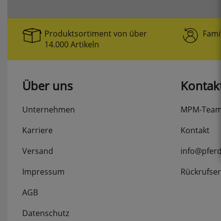
Produktsortiment von über
Fami
14.000 Artikeln
Über uns
Kontak
Unternehmen
MPM-Tea
Karriere
Kontakt
Versand
info@pfer
Impressum
Rückrufser
AGB
Datenschutz