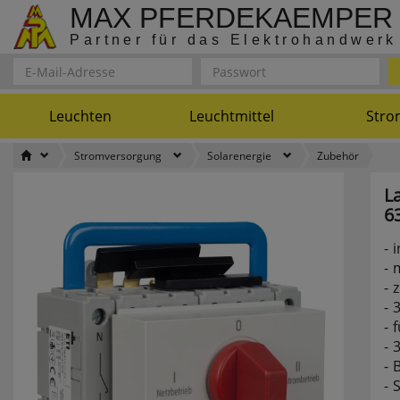
MAX PFERDEKAEMPER
Partner für das Elektrohandwerk
Leuchten
Leuchtmittel
Stro
Stromversorgung
Solarenergie
Zubehör
L
6
i
z
3
f