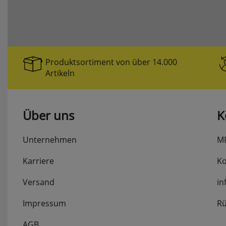
Produktsortiment von über 14.000
Artikeln
Über uns
K
Unternehmen
M
Karriere
Ko
Versand
in
Impressum
Rü
AGB