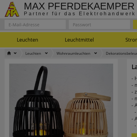
MAX PFERDEKAEMPER
Partner für das Elektrohandwerk
Leuchten
Leuchtmittel
Stro
Leuchten
Wohnraumleuchten
Dekorationsbeleu
L
H
m
z
m