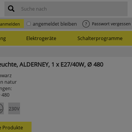
Suche nach
angemeldet bleiben
?
Passwort vergessen
anmelden
ung
Elektrogeräte
Schalterprogramme
uchte,
ALDERNEY,
1
x
E27/40W,
Ø
480
hwarz
en natur
ngen:
Ø 480
e Produkte