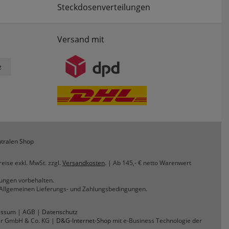
Steckdosenverteilungen
Versand mit
e
tralen Shop
reise exkl. MwSt. zzgl.
Versandkosten
. | Ab 145,- € netto Warenwert
rungen vorbehalten.
n Allgemeinen Lieferungs- und Zahlungsbedingungen.
essum
|
AGB
|
Datenschutz
er GmbH & Co. KG |
D&G-Internet-Shop
mit e-Business Technologie der