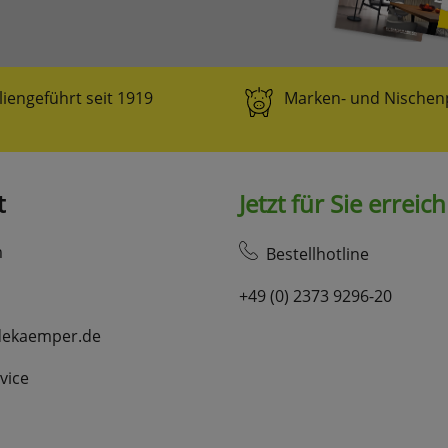
websale_ac
ws8_pferdekaemper_01-aa_sid
Diese Cookies sind essenziell für die Funktion des
Shops.
liengeführt seit 1919
Marken- und Nischen
websale_useragreement
websale_useragreement_optin_google_conversion_tracking
websale_useragreement_optin_referercookie
websale_useragreement_optin_google_tag_manager
websale_useragreement_optin_camindx_mpmscan
t
Jetzt für Sie erreic
websale_useragreement_optin_searchinput_cookie
websale_useragreement_optin_welcomecookie
websale_useragreement_optin_userlike_chat
m
Bestellhotline
Diese Cookies speichern die Cookie-Einstellungen
der Besucher, die in der Cookie Box von
+49 (0) 2373 9296-20
www.pferdekaemper.de ausgewählt wurden.
ws_basket_pferdekaemper
dekaemper.de
Dieses Cookie speichert die Artikel im Warenkorb.
vice
Statistik