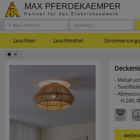
MAX PFERDEKAEMPER
Partner für das Elektrohandwerk
Leuchten
Leuchtmittel
Stromversorg
Deckenle
Metall sc
Textilfäd
Abmessu
H 240, 
weiter