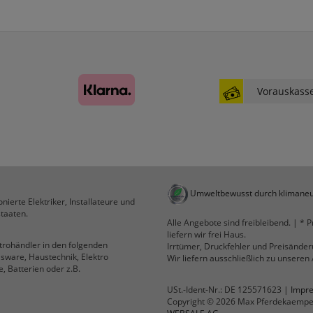
RefererCookie
ws_pferdekaemper_01-aa_ref
ws_pferdekaemper_01-aa_subref
Diese Cookies zeigen uns, wie oft eine Seite über
unseren Newsletter aufgerufen wurde.
Vorauskass
FactFinder Tracking
Komfortfunktionen
Umweltbewusst durch klimaneu
nierte Elektriker, Installateure und
Persönliche Begrüßung
taaten.
Alle Angebote sind freibleibend. | * P
ws_pferdekaemper_01-aa_welcome_cookie
liefern wir frei Haus.
ktrohändler in den folgenden
Irrtümer, Druckfehler und Preisände
Dieses Cookie speichert Ihre Emailadresse, damit
lsware, Haustechnik, Elektro
Wir liefern ausschließlich zu unsere
Sie diese beim Betreten des Shops nicht erneut
, Batterien oder z.B.
eingeben müssen.
USt.-Ident-Nr.: DE 125571623 |
Impr
Copyright © 2026 Max Pferdekaemp
Design-Cookie