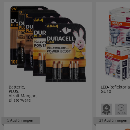
CERAMICH
CHINT
CITEL
CLIVENT
CMD
COMLITE
Batterie,
LED-Reflektorl
PLUS,
GU10
COROPLA
Alkali-Mangan,
Blisterware
COUNTTE
CTC
5 Ausführungen
21 Ausführungen