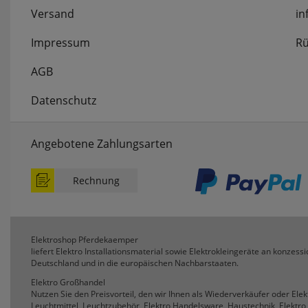
Versand
in
RUTEC
Impressum
Rü
RUTENBE
AGB
RZB
Datenschutz
SAICO
Angebotene Zahlungsarten
SALUS
SANITAS
Rechnung
SCHALK
Elektroshop Pferdekaemper
SCHMIDT 
liefert Elektro Installationsmaterial sowie Elektrokleingeräte an konzessi
Deutschland und in die europäischen Nachbarstaaten.
SCHWABE
Elektro Großhandel
Nutzen Sie den Preisvorteil, den wir Ihnen als Wiederverkäufer oder Ele
Leuchtmittel, Leuchtzubehör, Elektro Handelsware, Haustechnik, Elektro 
SELF