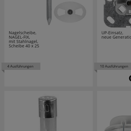
NETATMO
NIKO
Nagelscheibe,
UP-Einsatz,
NINO LEU
NAGEL-FIX,
neue Generati
mit Stahlnagel,
Scheibe 40 x 25
NOBILE
NORDLUX
4 Ausführungen
10 Ausführungen
OBO BET
PALADIN
PANASON
PANCONT
PARAT