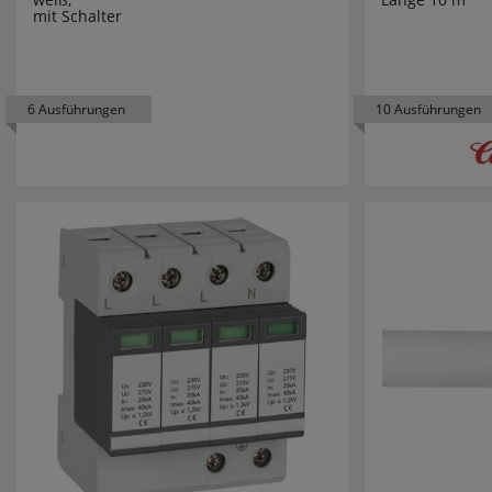
mit Schalter
ENERGIZE
ENLITE
6 Ausführungen
10 Ausführungen
ERZGEBIR
ESYLUX
ETI
EXQUISIT
F-TRONIC
FABAS LU
FABER CAS