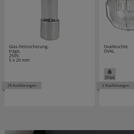
PAUL NEU
PCE
PCE MERZ
Glas-Feinsicherung,
Ovalleuchte,
träge,
OVAL
PERANOV
250V,
5 x 20 mm
PHILIPS
PHOENIX
24 Ausführungen
2 Ausführungen
PICA
PLANO
PLEXO NE