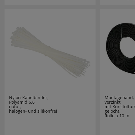
KANLUX
KDK
KLARTEXT
KLEIN
KLEMKO
KLEWE
KNIPEX
Nylon-Kabelbinder,
Montageband,
KONSTSM
Polyamid 6.6,
verzinkt,
natur,
mit Kunstoffu
halogen- und silikonfrei
gelocht,
Rolle á 10 m
KOPP
KRINNER