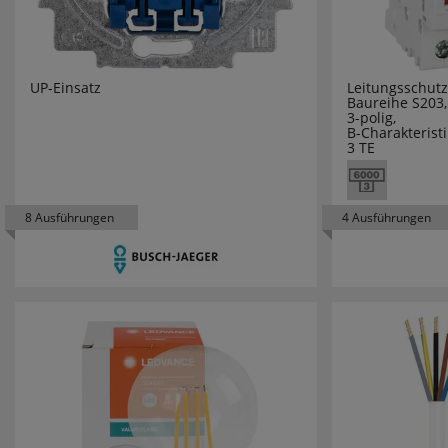
GIRA
GLOBO LE
UP-Einsatz
Leitungsschutz
Baureihe S203,
GLORIA
3-polig,
B-Charakteristi
3 TE
GROTHE
GRUNDIG
8 Ausführungen
4 Ausführungen
GUTFELS
HAGER
HAUPA
HEDI
HEIDELBE