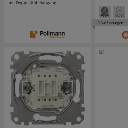
mit Doppel-Kabelabgang
LEDVANCE
9 Ausführungen
LEGRAND
LEGRAND 
LEITZ
LENA LIG
LEUCHTEK
LICHTLINE
LIGHTME
LINDNER