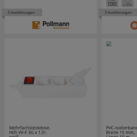
ECHT ERZ
3 Ausführungen
3 Ausführungen
EDDING
EFAPEL
EGLO LEU
EHMANN
EI ELECTR
ELECTROP
ELMAT
ELOBRA L
Mehrfachsteckdose,
PVC-Isolierban
H05 VV-F 3G x 1,5²,
Breite 15 mm,
ELTAKO
weiß,
Länge 10 m