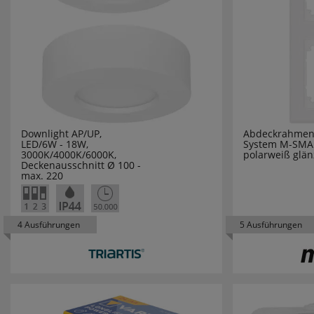
HONEYWE
HORA
HÜFNER
HUGO MÜ
Downlight AP/UP,
Abdeckrahmen
LED/6W - 18W,
System M-SMA
3000K/4000K/6000K,
polarweiß glä
HUP
Deckenausschnitt Ø 100 -
max. 220
HYCELL
IDE I DIVI
4 Ausführungen
5 Ausführungen
IDEAL
INDEXA