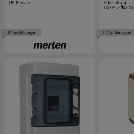
LINEAZER
UP-Einsatz
Aderleitung,
H07V-K (flexibe
LIVAL
LUTEC
11 Ausführungen
14 Ausführungen
M-E
MARK SLÖ
MARTIN K
MEAN WE
MEBUS
MEGAMA
MEGATRO