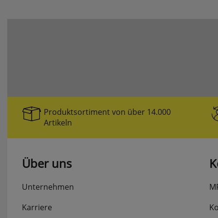
REALITY 
REER
RELCO
RELICON
RELTECH
Produktsortiment von über 14.000
RENNSTEI
Artikeln
REV
Über uns
K
ROLL PROF
Unternehmen
M
ROTPFEIL
Karriere
Ko
RUNPOTE