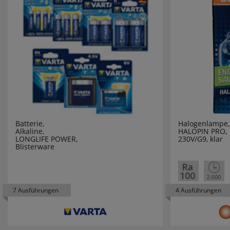
BRILLIANT
BRILONER
BRUNOX
BTICINO
BUSCH-JA
Batterie,
Halogenlampe, S
Alkaline,
HALOPIN PRO,
CALEX
LONGLIFE POWER,
230V/G9, klar
Blisterware
CARDIOCE
CASAMBI
7 Ausführungen
4 Ausführungen
CAUTIEX
CAVIUS