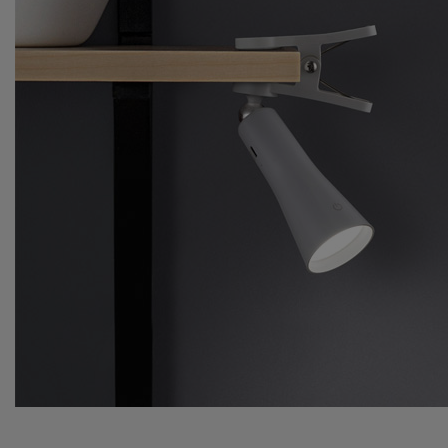
POLLMAN
POSSONI
PRESTO-V
PRIMO
PROTECT
PUK
RADEMAC
RADIALIG
RADIUM
RAYCAP