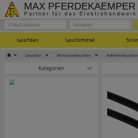
MAX PFERDEKAEMPER
Partner für das Elektrohandwerk
Leuchten
Leuchtmittel
Stro
Leuchten
Wohnraumleuchten
Anklemmleuchten
Kategorien
Anschlusselemente, LUXI LINK
4
Batterien
71
8 SEASON
CEE-Steckgeräte, 3-polig
18
9010
Elektrogeräte
303
A.D. ILLU
Haustechnik
795
ABB