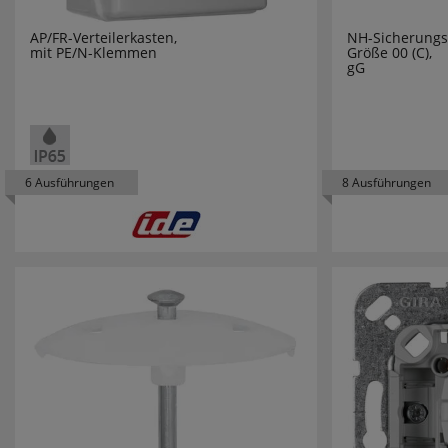
MELITTA
AP/FR-Verteilerkasten,
NH-Sicherungse
mit PE/N-Klemmen
Größe 00 (C),
MENNEKE
gG
MERKUR
MERTEN
6 Ausführungen
8 Ausführungen
MERZ
MILWAUK
MLIGHT
MORETTI 
MÜLLER L
NÄVE LEU