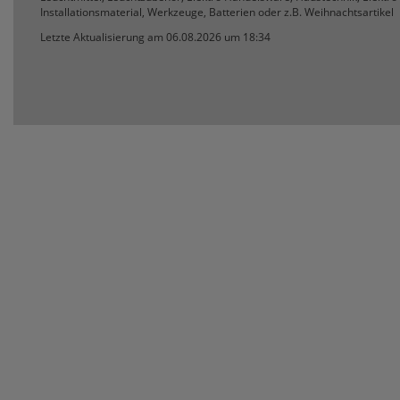
Installationsmaterial, Werkzeuge, Batterien oder z.B. Weihnachtsartikel
Letzte Aktualisierung am 06.08.2026 um 18:34
SEVERIN
SG LEUCH
SIEMENS
SIGOR
SIKU
SKT
SLC
SMARTWA
SPAHN