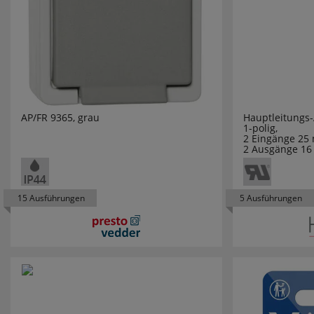
Stromversorgung
368
AS SCHWA
Themenwelten in Bearbeitung
34
AUTEC
Verbindung und Befestigung,
3
AXING
LUXI LINK
BACHMA
AP/FR 9365, grau
Hauptleitungs
Verkaufsunterlagen
7
1-polig,
BAIER
2 Eingänge 25
2 Ausgänge 1
Weihnachten
848
BALCOM
Weihnachten Startseite
90
15 Ausführungen
5 Ausführungen
BALS
Werkzeuge
722
BASELINE
Zubehör Flexstreifen
96
BECKMAN
Zubehör Perfetto 230
3
BEGA LEU