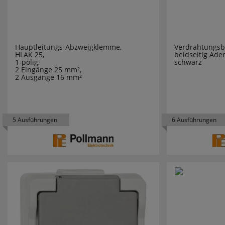
Installation
1381
ABB STRIE
Leuchten
2348
AEG
Hauptleitungs-Abzweigklemme,
Verdrahtungsb
HLAK 25,
beidseitig Ade
1-polig,
schwarz
Leuchtmittel
577
ALBERT L
2 Eingänge 25 mm²,
2 Ausgänge 16 mm²
Module Bodeneinbaudosen
16
ALRE
Neuheiten
369
ANSMAN
5 Ausführungen
6 Ausführungen
Newsletter
4
ARDITI
Sanierungsleuchten
2
ARKYS
Schalterpakete
5
ARNOLD
Schalterprogramme
951
ART-PLEX