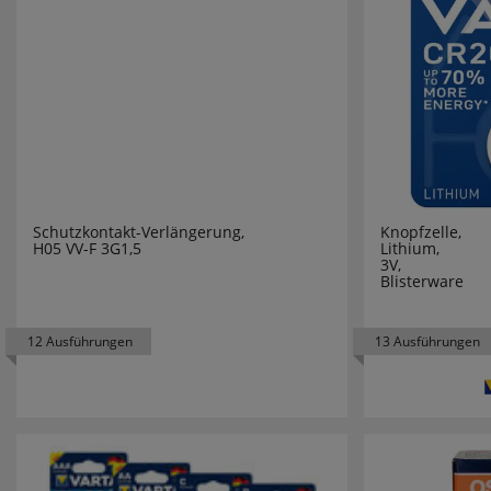
Zubehör zu Klemko-Strahler
7
BENNING
Zubehörartikel
255
BERKER
praktische Verkabelung
15
BEST SEA
BEURER
BIMAR
Schutzkontakt-Verlängerung,
Knopfzelle,
H05 VV-F 3G1,5
Lithium,
3V,
BITTORF
Blisterware
BMI
12 Ausführungen
13 Ausführungen
BOLUCE
BOSCH
BRAUN