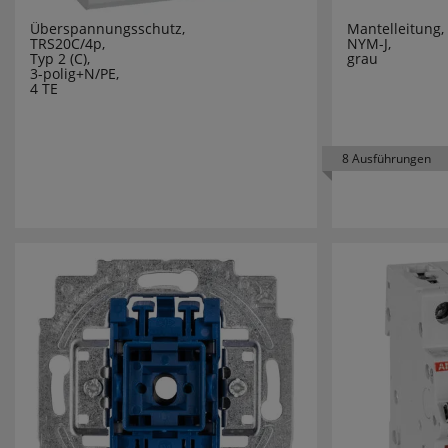
FERROLUC
Überspannungsschutz,
Mantelleitung,
TRS20C/4p,
NYM-J,
FILIUS ZE
Typ 2 (C),
grau
3-polig+N/PE,
4 TE
FILUXX
FISCHER
8 Ausführungen
FRICO
FRIEDLAN
FRISCH LI
GEBRO
GEWISS
GI GAMBA