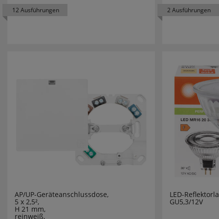
12 Ausführungen
2 Ausführungen
KUPSCH
LANDA
LEDINO
LEDISSIM
LEDLENSE
LEDMAXX
LEDS LIGH
LEDS LIG
LEDS LIGH
AP/UP-Geräteanschlussdose,
LED-Reflektorl
5 x 2,5²,
GU5,3/12V
H 21 mm,
LEDS WOR
reinweiß,