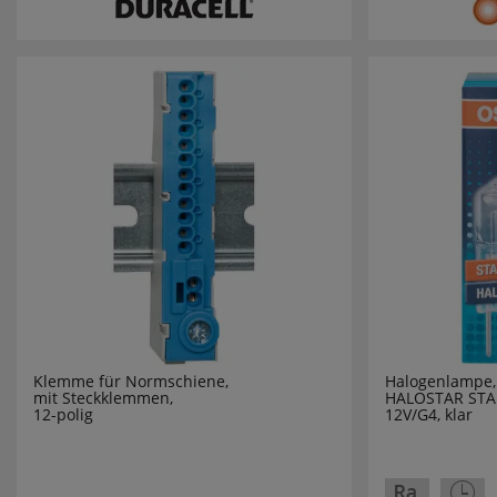
DANIA
DEHN
Design for
DEYE
DIE BOLD
DOEPKE
DON QUIC
DURACELL
Klemme für Normschiene,
Halogenlampe, S
mit Steckklemmen,
HALOSTAR STAR
12-polig
12V/G4, klar
EATON
EBERLE