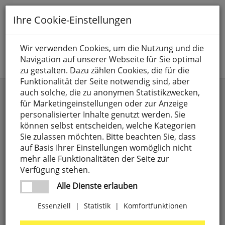
Toggle
Ihre Cookie-Einstellungen
navigation
Suche nach
Wir verwenden Cookies, um die Nutzung und die
Navigation auf unserer Webseite für Sie optimal
Jetzt anmelden
zu gestalten. Dazu zählen Cookies, die für die
Funktionalität der Seite notwendig sind, aber
Klimaneutraler Shop
auch solche, die zu anonymen Statistikzwecken,
für Marketingeinstellungen oder zur Anzeige
personalisierter Inhalte genutzt werden. Sie
Das besondere Gütesiegel für umweltbewusste
können selbst entscheiden, welche Kategorien
Versandhändler
Sie zulassen möchten. Bitte beachten Sie, dass
auf Basis Ihrer Einstellungen womöglich nicht
Unser Shop ist ein Produkt der WEBSALE AG und
mehr alle Funktionalitäten der Seite zur
hat nun das anspruchsvolle Zertifikat für
Verfügung stehen.
besondere Umweltfreundlichkeit. Die Shoplösung
wird, begonnen bei der Softwareentwicklung, über
Alle Dienste erlauben
den Support bis hin zum Vertrieb, selbst unter
Berücksichtigung der Anfahrtswege der
Essenziell
|
Statistik
|
Komfortfunktionen
Mitarbeiter, komplett klimaneutral erstellt.