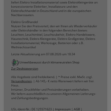
liefert Elektro Installationsmaterial sowie Elektrokleingeräte an
erneutem Aufruf die entsprechende Auswahl
konzessionierte Elektriker, Installateure und den
ausgeben zu können.
Elektrofachhandel in Deutschland und in die europäischen
Google Maps
Nachbarstaaten.
Elektro Großhandel
Nutzen Sie den Preisvorteil, den wir Ihnen als Wiederverkäufer
oder Elektrohändler in den folgenden Bereichen bieten:
Konfiguration speichern
Leuchten, Leuchtmittel, Leuchtzubehör, Elektro Handelsware,
Haustechnik, Elektro Kleingeräte, Elektro Großgeräte, Elektro
Installationsmaterial, Werkzeuge, Batterien oder z.B.
Alle Cookies akzeptieren
Weihnachtsartikel
Letzte Aktualisierung am 07.08.2026 um 18:34
Umweltbewusst durch klimaneutralen Shop
Zur Desktopversion
Alle Angebote sind freibleibend. | * Preise exkl. MwSt. zzgl.
Versandkosten
. | Ab 145,- € netto Warenwert liefern wir frei
Haus.
Irrtümer, Druckfehler und Preisänderungen vorbehalten.
Wir liefern ausschließlich zu unseren Allgemeinen Lieferungs-
und Zahlungsbedingungen.
USt.-Ident-Nr.: DE 125571623 |
Impressum
|
AGB
|