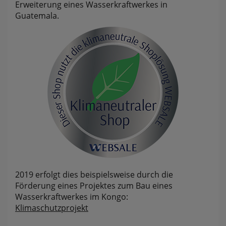
Erweiterung eines Wasserkraftwerkes in
websale_useragreement_optin_searchinput_cookie
Guatemala.
websale_useragreement_optin_welcomecookie
websale_useragreement_optin_userlike_chat
Diese Cookies speichern die Cookie-Einstellungen
der Besucher, die in der Cookie Box von
www.pferdekaemper.de ausgewählt wurden.
ws_basket_pferdekaemper
Dieses Cookie speichert die Artikel im Warenkorb.
Statistik
RefererCookie
ws_pferdekaemper_01-aa_ref
ws_pferdekaemper_01-aa_subref
2019 erfolgt dies beispielsweise durch die
Diese Cookies zeigen uns, wie oft eine Seite über
Förderung eines Projektes zum Bau eines
unseren Newsletter aufgerufen wurde.
Wasserkraftwerkes im Kongo:
Klimaschutzprojekt
FactFinder Tracking