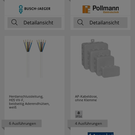
PCE MERZ
5
Detailansicht
Detailansicht
PERANOVA
1
PHILIPS
87
PHOENIX
25
PICA
13
PLANO
3
PLEXO NEW
1
Herdanschlussleitung,
AP-Kabeldose,
H05 VV-F,
ohne Klemme
beidseitig Aderendhülsen,
POLLMANN
106
weiß
POSSONI
2
6 Ausführungen
4 Ausführungen
PRESTO-VEDDER
11