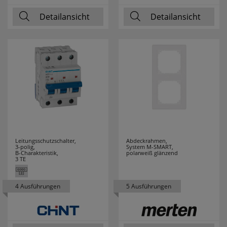
Detailansicht
Detailansicht
RZB
10
SAICO
16
SALUS
21
SANITAS
4
SCHALK
5
SCHMIDT
13
Leitungsschutzschalter,
Abdeckrahmen,
3-polig,
System M-SMART,
LEUCHTEN
B-Charakteristik,
polarweiß glänzend
3 TE
SCHWABE
1
4 Ausführungen
5 Ausführungen
SELF
6
SEVERIN
38