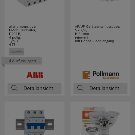
allstromsensitiver
AP/UP-Geräteanschlussdose,
FI-Schutzschalter,
5 x 2,5²,
F 204 B,
H 21 mm,
4-polig,
reinweiß,
Typ B,
mit Doppel-Kabelabgang
4 TE
4 Ausführungen
Detailansicht
Detailansicht