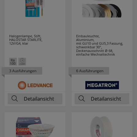
HUP
20
HYCELL
7
IDE I DIVISION
3
Halogenlampe, Stift,
Einbauleuchte,
HALOSTAR STARLITE,
Aluminium,
12V/G4, klar
mit GU10 und GU5,3 Fassung,
IDEAL
12
schwenkbar 30°,
Deckenausschnitt Ø 68,
einfache Wechseltechnik
INDEXA
4
3 Ausführungen
6 Ausführungen
INTER BÄR
34
IVELA
45
Detailansicht
Detailansicht
JOKARI
19
JUNG
33
JUST LIGHT
19