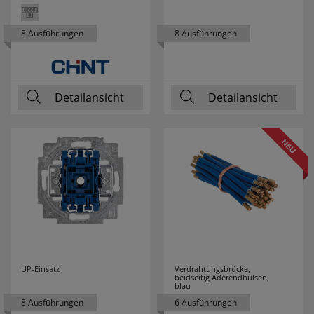
NOBILE
1
8 Ausführungen
8 Ausführungen
NORDLUX
81
OBO
82
Detailansicht
Detailansicht
BETTERMANN
PALADIN
20
PANASONIC
50
PANCONTROL
24
PARAT
2
PAUL NEUHAUS
2
UP-Einsatz
Verdrahtungsbrücke,
beidseitig Aderendhülsen,
blau
PCE
127
8 Ausführungen
6 Ausführungen