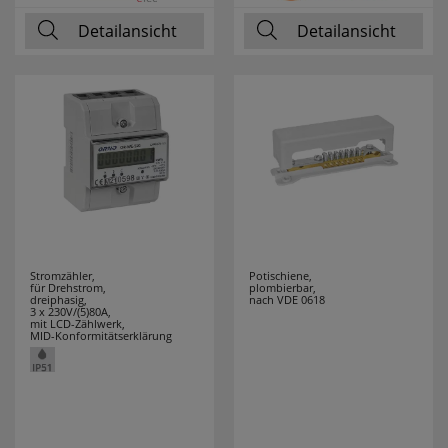
Detailansicht
Detailansicht
RELCO
5
RELICON
6
RELTECH
9
RENNSTEIG
6
REV
43
ROLL PROFI
2
Stromzähler,
Potischiene,
für Drehstrom,
plombierbar,
dreiphasig,
nach VDE 0618
ROTPFEIL
33
3 x 230V/(5)80A,
mit LCD-Zählwerk,
MID-Konformitätserklärung
RUNPOTEC
14
RUTEC
17
RUTENBECK
28