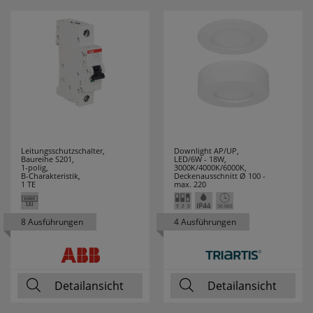
SPOTLIGHT
19
STABILO
1
STAK
1
STAR TRADING
222
STEINEL
65
Leitungsschutzschalter,
Downlight AP/UP,
Baureihe S201,
LED/6W - 18W,
STEINEL
2
1-polig,
3000K/4000K/6000K,
B-Charakteristik,
Deckenausschnitt Ø 100 -
PROFESSIONAL
1 TE
max. 220
STERNTALER
15
8 Ausführungen
4 Ausführungen
SUPRABEAM
1
SWIRL
15
Detailansicht
Detailansicht
SWITCH LITE
14