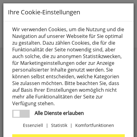
Toggle
Ihre Cookie-Einstellungen
navigation
Suche nach
Wir verwenden Cookies, um die Nutzung und die
Navigation auf unserer Webseite für Sie optimal
Jetzt anmelden
zu gestalten. Dazu zählen Cookies, die für die
Funktionalität der Seite notwendig sind, aber
auch solche, die zu anonymen Statistikzwecken,
Kategorien
Marke
für Marketingeinstellungen oder zur Anzeige
personalisierter Inhalte genutzt werden. Sie
Anschlusselemente,
4
Preis
weitere Filter
können selbst entscheiden, welche Kategorien
LUXI LINK
Sie zulassen möchten. Bitte beachten Sie, dass
8 SEASONS
4
auf Basis Ihrer Einstellungen womöglich nicht
Batterien
71
-
mehr alle Funktionalitäten der Seite zur
9010
27
Verfügung stehen.
CEE-Steckgeräte,
18
Preise aufsteigend
A.D.
1
Alle Dienste erlauben
3-polig
ILLUMINAZIONE
Preise absteigend
Essenziell
|
Statistik
|
Komfortfunktionen
Elektrogeräte
303
ABB
63