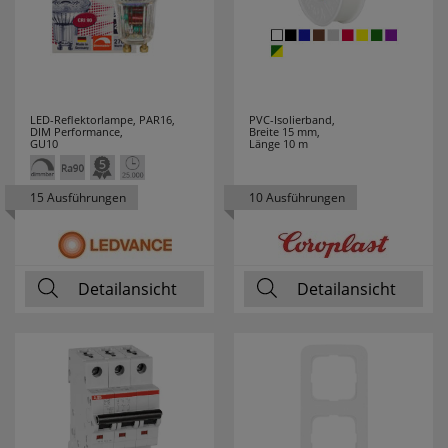
JVK
7
K´ELECTRIC
8
KAISER
49
LED-Reflektorlampe, PAR16,
PVC-Isolierband,
DIM Performance,
Breite 15 mm,
GU10
Länge 10 m
KAISER-
58
NIENHAUS
15 Ausführungen
10 Ausführungen
KALTHOFF
9
KANLUX
75
Detailansicht
Detailansicht
KDK
9
KLARTEXT
3
KLEIN
202