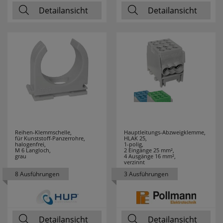
COUNTTEC
1
Detailansicht
Detailansicht
CTC
43
DANIA
4
DEHN
3
Design for the
1
people
Reihen-Klemmschelle,
Hauptleitungs-Abzweigklemme,
DEYE
2
für Kunststoff-Panzerrohre,
HLAK 25,
halogenfrei,
1-polig,
M 6 Langloch,
2 Eingänge 25 mm²,
DIE BOLD
6
grau
4 Ausgänge 16 mm²,
verzinnt
8 Ausführungen
3 Ausführungen
DOEPKE
13
DON QUICHOTTE
27
Detailansicht
Detailansicht