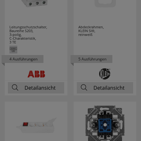
KLEMKO
19
KLEWE
7
Leitungsschutzschalter,
Abdeckrahmen,
Baureihe S203,
KLEIN SI®,
3-polig,
reinweiß
KNIPEX
91
C-Charakteristik,
3 TE
KONSTSMIDE
25
4 Ausführungen
5 Ausführungen
KOPP
71
KRINNER
5
Detailansicht
Detailansicht
KUPSCH
37
LANDA
69
LEDINO
24
LEDISSIMO
43