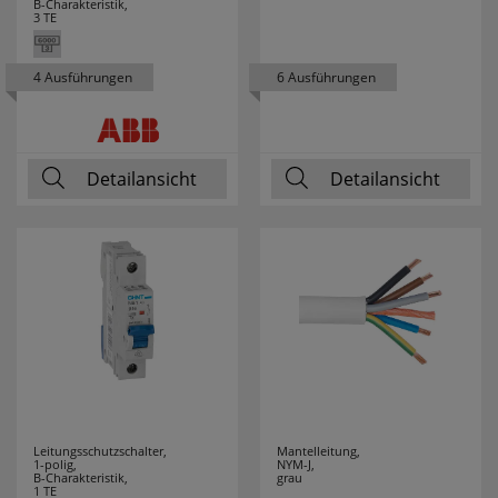
B-Charakteristik,
3 TE
MERTEN
24
4 Ausführungen
6 Ausführungen
MERZ
16
MILWAUKEE
70
Detailansicht
Detailansicht
MLIGHT
7
MORETTI LUCE
61
MÜLLER LICHT
22
NÄVE LEUCHTEN
50
NETATMO
9
NIKO
12
Leitungsschutzschalter,
Mantelleitung,
1-polig,
NYM-J,
B-Charakteristik,
grau
NINO LEUCHTEN
2
1 TE