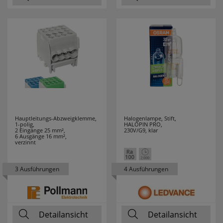
DURACELL
7
EATON
12
EBERLE
19
ECHT
4
ERZGEBIRGE
EDDING
6
Hauptleitungs-Abzweigklemme,
Halogenlampe, Stift,
1-polig,
HALOPIN PRO,
EFAPEL
195
2 Eingänge 25 mm²,
230V/G9, klar
6 Ausgänge 16 mm²,
verzinnt
EGLO LEUCHTEN
119
3 Ausführungen
4 Ausführungen
EHMANN
36
EI ELECTRONICS
6
Detailansicht
Detailansicht
ELECTROPLAST
1