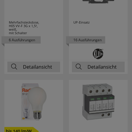
LEDLENSER
10
Mehrfachsteckdose,
UP-Einsatz
LEDMAXX
7
H05 VV-F 3G x 1,5²,
weiß,
mit Schalter
LEDS LIGHT
72
6 Ausführungen
16 Ausführungen
LEDS LIGHT
2
PREMIUM
Detailansicht
Detailansicht
LEDS LIGHT PRO
28
LEDS WORK
18
LEDVANCE
177
LEGRAND
111
LEGRAND
10
bis 140 lm/W