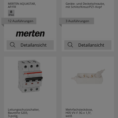
M-E
31
MERTEN AQUASTAR,
Geräte- und Deckelschraube,
AP/FR
mit Schlitz/Kreuz/PZ1-Kopf
MARK SLÖJD
80
12 Ausführungen
3 Ausführungen
MARTIN KAISER
17
MEAN WELL
21
Detailansicht
Detailansicht
MEBUS
3
MEGAMAN
54
MEGATRON
52
MELITTA
3
MENNEKES
15
Leitungsschutzschalter,
Mehrfachsteckdose,
MERKUR
1
Baureihe S203,
H05 VV-F 3G x 1,5²,
3-polig,
weiß