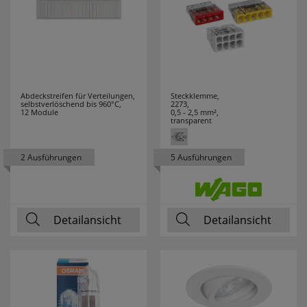
TYTON
HENKEL
3
HEYCO
6
Abdeckstreifen für Verteilungen,
Steckklemme,
HEYNEN
3
selbstverlöschend bis 960°C,
2273,
12 Module
0,5 - 2,5 mm²,
transparent
HIRSCHMANN
2
2 Ausführungen
5 Ausführungen
HÖHNE
2
HONEYWELL
10
Detailansicht
Detailansicht
HORA
18
HÜFNER
7
HUGO MÜLLER
4