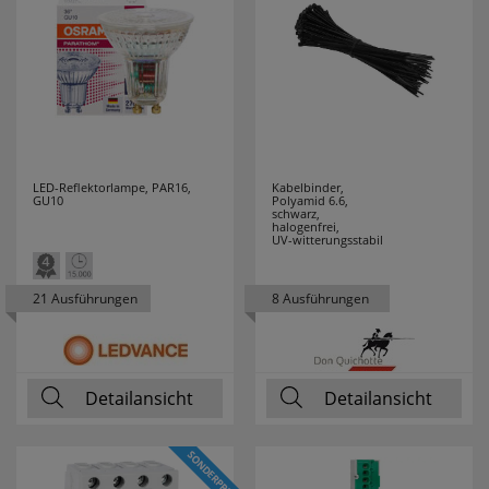
FRISCH LICHT
48
GEBRO
5
GEWISS
51
GI GAMBARELLI
19
LED-Reflektorlampe, PAR16,
Kabelbinder,
GU10
Polyamid 6.6,
schwarz,
GIRA
56
halogenfrei,
UV-witterungsstabil
GLOBO
13
21 Ausführungen
8 Ausführungen
LEUCHTEN
GLORIA
6
Detailansicht
Detailansicht
GROTHE
7
GRUNDIG
3