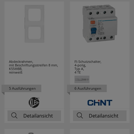
TAJIMA
1
TANSUN
3
TCI
12
TECE
1
Abdeckrahmen,
FI-Schutzschalter,
mit Beschriftungsstreifen 8 mm,
4-polig,
TECHNOLINE
93
K55®BB,
Typ A,
reinweiß
4 TE
TECHNOTRADE
4
5 Ausführungen
6 Ausführungen
TELEFUNKEN
1
TESTBOY
54
Detailansicht
Detailansicht
THEBEN
16