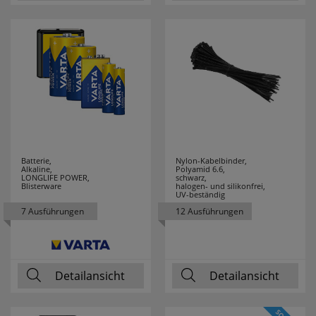
ELMAT
4
ELOBRA
25
LEUCHTEN
ELTAKO
33
ENERGIZER
3
Batterie,
Nylon-Kabelbinder,
Alkaline,
Polyamid 6.6,
ENLITE
1
LONGLIFE POWER,
schwarz,
Blisterware
halogen- und silikonfrei,
UV-beständig
ERZGEBIRGE
25
7 Ausführungen
12 Ausführungen
ESYLUX
37
ETI
9
Detailansicht
Detailansicht
EXQUISIT
32