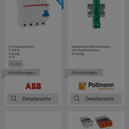
GUTFELS
3
HAGER
26
HAUPA
17
HEDI
3
FI-Schutzschalter,
Klemme für Normschiene,
F 204 A,
mit Steckklemmen,
4-polig,
12-polig
HEIDELBERG
3
4 TE
HEIDEMANN
62
4 Ausführungen
3 Ausführungen
HEINZ
7
HEITRONIC
6
Detailansicht
Detailansicht
HELL
8
HELLERMANN
14