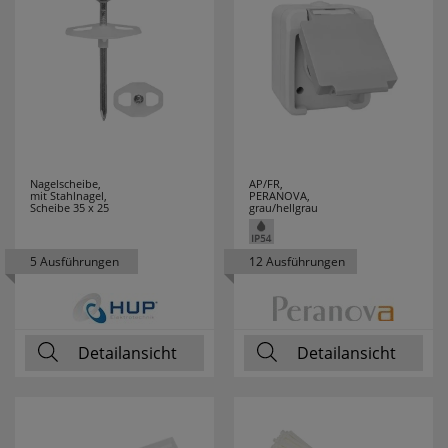
THOMAS
2
THORSMAN
1
THPG
21
TOOLOVA
1
Nagelscheibe,
AP/FR,
TRIARTIS
28
mit Stahlnagel,
PERANOVA,
Scheibe 35 x 25
grau/hellgrau
TRIO LEUCHTEN
210
5 Ausführungen
12 Ausführungen
TS ELECTRONIC
5
TYCO
2
Detailansicht
Detailansicht
UHU
2
VARTA
53