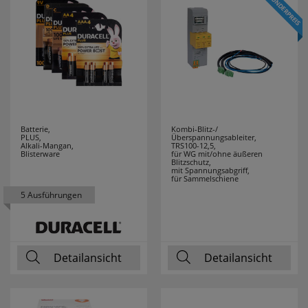
F-TRONIC
89
FABAS LUCE
9
FABER CASTELL
1
FERROLUCE
12
Batterie,
Kombi-Blitz-/
PLUS,
Überspannungsableiter,
Alkali-Mangan,
TRS100-12,5,
FILIUS
2
Blisterware
für WG mit/ohne äußeren
Blitzschutz,
ZEITDESIGN
mit Spannungsabgriff,
für Sammelschiene
5 Ausführungen
FILUXX
1
FISCHER
17
Detailansicht
Detailansicht
FRICO
3
FRIEDLAND
7