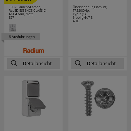
BTICINO
LED-Filament-Lampe,
Überspannungsschutz,
RaLED ESSENCE CLASSIC,
TRS20C/4p,
LEITZ
2
AGL-Form, matt,
Typ 2 (C),
E27
3-polig+N/PE,
4 TE
LENA LIGHTING
13
6 Ausführungen
LEUCHTEK
7
LICHTLINE
10
Detailansicht
Detailansicht
LIGHTME
13
LINDNER
4
LINEAZERO
2
LIVAL
1
LUTEC
14