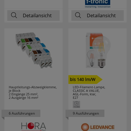
PRIMO
15
Detailansicht
Detailansicht
PROTECTOR
8
PUK
1
RADEMACHER
12
RADIALIGHT
1
RADIUM
92
bis 140 lm/W
Hauptleitungs-Abzweigklemme,
LED-Filament-Lampe,
je Block
CLASSIC A VALUE,
RAYCAP
5
2 Eingänge 25 mm²,
AGL-Form, klar,
2 Ausgänge 16 mm²
E27
REALITY
120
LEUCHTEN
6 Ausführungen
9 Ausführungen
REER
9