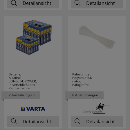
Detailansicht
Detailansicht
SG LEUCHTEN
5
SIEMENS
1
SIGOR
202
SIKU
22
SKT
11
Batterie,
Kabelbinder,
SLC
25
Alkaline,
Polyamid 6.6,
LONGLIFE POWER,
natur,
in verschließbarer
halogenfrei
Pappschachtel
SMARTWARES
12
2 Ausführungen
8 Ausführungen
SPAHN
19
SPELSBERG
28
Detailansicht
Detailansicht