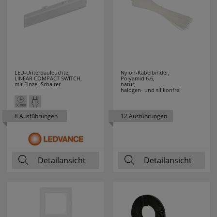
VELAMP
7
WAGO
76
WALRAVEN
2
LED-Unterbauleuchte,
Nylon-Kabelbinder,
WEICON
28
LINEAR COMPACT SWITCH,
Polyamid 6.6,
mit Einzel-Schalter
natur,
halogen- und silikonfrei
WEIDMÜLLER
9
8 Ausführungen
12 Ausführungen
WEINGÄRTNER
3
WERA
28
Detailansicht
Detailansicht
WIHA
94
WINGLINKS
23
WITTE
1