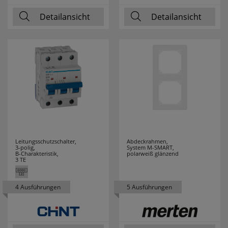
Detailansicht
Detailansicht
RZB
10
SAICO
16
SALUS
21
SANITAS
4
SCHALK
5
SCHMIDT
13
Leitungsschutzschalter,
Abdeckrahmen,
3-polig,
System M-SMART,
LEUCHTEN
B-Charakteristik,
polarweiß glänzend
3 TE
SCHWABE
1
4 Ausführungen
5 Ausführungen
SELF
6
SEVERIN
38