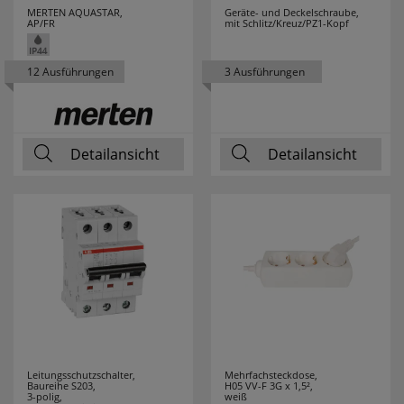
M-E
31
MERTEN AQUASTAR,
Geräte- und Deckelschraube,
AP/FR
mit Schlitz/Kreuz/PZ1-Kopf
MARK SLÖJD
80
12 Ausführungen
3 Ausführungen
MARTIN KAISER
17
MEAN WELL
21
Detailansicht
Detailansicht
MEBUS
3
MEGAMAN
54
MEGATRON
52
MELITTA
3
MENNEKES
15
Leitungsschutzschalter,
Mehrfachsteckdose,
MERKUR
1
Baureihe S203,
H05 VV-F 3G x 1,5²,
3-polig,
weiß