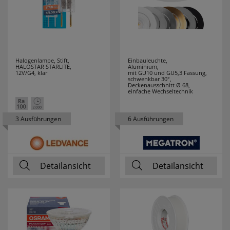
HUP
20
HYCELL
7
IDE I DIVISION
3
Halogenlampe, Stift,
Einbauleuchte,
HALOSTAR STARLITE,
Aluminium,
12V/G4, klar
mit GU10 und GU5,3 Fassung,
IDEAL
12
schwenkbar 30°,
Deckenausschnitt Ø 68,
einfache Wechseltechnik
INDEXA
4
3 Ausführungen
6 Ausführungen
INTER BÄR
34
IVELA
45
Detailansicht
Detailansicht
JOKARI
19
JUNG
33
JUST LIGHT
19