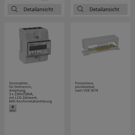
Detailansicht
Detailansicht
RELCO
5
RELICON
6
RELTECH
9
RENNSTEIG
6
REV
43
ROLL PROFI
2
Stromzähler,
Potischiene,
für Drehstrom,
plombierbar,
dreiphasig,
nach VDE 0618
ROTPFEIL
33
3 x 230V/(5)80A,
mit LCD-Zählwerk,
MID-Konformitätserklärung
RUNPOTEC
14
RUTEC
17
RUTENBECK
28