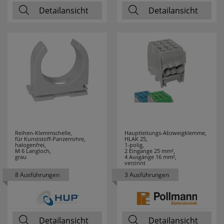
COUNTTEC
1
Detailansicht
Detailansicht
CTC
43
DANIA
4
DEHN
3
Design for the
1
people
Reihen-Klemmschelle,
Hauptleitungs-Abzweigklemme,
DEYE
2
für Kunststoff-Panzerrohre,
HLAK 25,
halogenfrei,
1-polig,
M 6 Langloch,
2 Eingänge 25 mm²,
DIE BOLD
6
grau
4 Ausgänge 16 mm²,
verzinnt
8 Ausführungen
3 Ausführungen
DOEPKE
13
DON QUICHOTTE
27
Detailansicht
Detailansicht