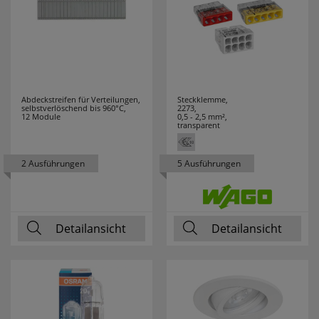
TYTON
HENKEL
3
HEYCO
6
Abdeckstreifen für Verteilungen,
Steckklemme,
HEYNEN
3
selbstverlöschend bis 960°C,
2273,
12 Module
0,5 - 2,5 mm²,
transparent
HIRSCHMANN
2
2 Ausführungen
5 Ausführungen
HÖHNE
2
HONEYWELL
10
Detailansicht
Detailansicht
HORA
18
HÜFNER
7
HUGO MÜLLER
4