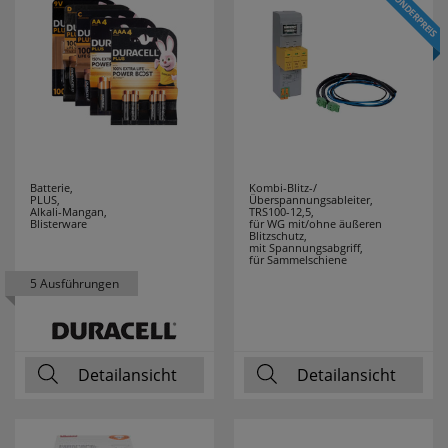
F-TRONIC
89
FABAS LUCE
9
FABER CASTELL
1
FERROLUCE
12
Batterie,
Kombi-Blitz-/
PLUS,
Überspannungsableiter,
Alkali-Mangan,
TRS100-12,5,
FILIUS
2
Blisterware
für WG mit/ohne äußeren
Blitzschutz,
ZEITDESIGN
mit Spannungsabgriff,
für Sammelschiene
5 Ausführungen
FILUXX
1
FISCHER
17
Detailansicht
Detailansicht
FRICO
3
FRIEDLAND
7