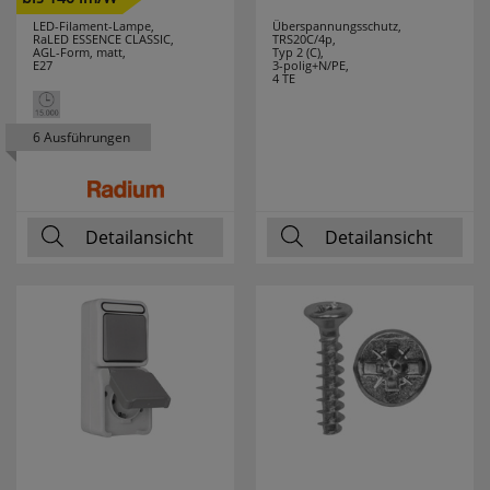
BTICINO
LED-Filament-Lampe,
Überspannungsschutz,
RaLED ESSENCE CLASSIC,
TRS20C/4p,
LEITZ
2
AGL-Form, matt,
Typ 2 (C),
E27
3-polig+N/PE,
4 TE
LENA LIGHTING
13
6 Ausführungen
LEUCHTEK
7
LICHTLINE
10
Detailansicht
Detailansicht
LIGHTME
13
LINDNER
4
LINEAZERO
2
LIVAL
1
LUTEC
14