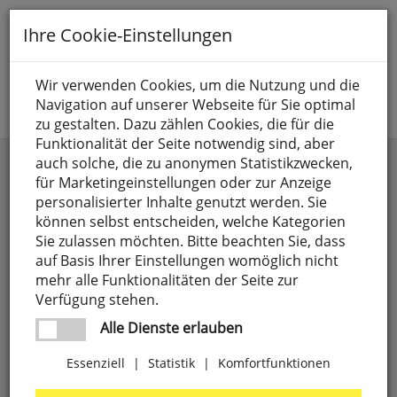
Toggle
Ihre Cookie-Einstellungen
navigation
Suche nach
Wir verwenden Cookies, um die Nutzung und die
Navigation auf unserer Webseite für Sie optimal
Jetzt anmelden
zu gestalten. Dazu zählen Cookies, die für die
Funktionalität der Seite notwendig sind, aber
auch solche, die zu anonymen Statistikzwecken,
Kategorien
Marke
für Marketingeinstellungen oder zur Anzeige
personalisierter Inhalte genutzt werden. Sie
Anschlusselemente,
4
Preis
weitere Filter
können selbst entscheiden, welche Kategorien
LUXI LINK
Sie zulassen möchten. Bitte beachten Sie, dass
8 SEASONS
4
auf Basis Ihrer Einstellungen womöglich nicht
Batterien
71
-
mehr alle Funktionalitäten der Seite zur
9010
27
Verfügung stehen.
CEE-Steckgeräte,
18
Preise aufsteigend
A.D.
1
Alle Dienste erlauben
3-polig
ILLUMINAZIONE
Preise absteigend
Essenziell
|
Statistik
|
Komfortfunktionen
Elektrogeräte
303
ABB
63