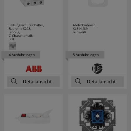
KLEMKO
19
KLEWE
7
Leitungsschutzschalter,
Abdeckrahmen,
Baureihe S203,
KLEIN SI®,
3-polig,
reinweiß
KNIPEX
91
C-Charakteristik,
3 TE
KONSTSMIDE
25
4 Ausführungen
5 Ausführungen
KOPP
71
KRINNER
5
Detailansicht
Detailansicht
KUPSCH
37
LANDA
69
LEDINO
24
LEDISSIMO
43