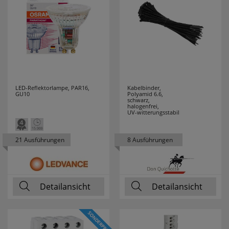
FRISCH LICHT
48
GEBRO
5
GEWISS
51
GI GAMBARELLI
19
LED-Reflektorlampe, PAR16,
Kabelbinder,
GU10
Polyamid 6.6,
schwarz,
GIRA
56
halogenfrei,
UV-witterungsstabil
GLOBO
13
21 Ausführungen
8 Ausführungen
LEUCHTEN
GLORIA
6
Detailansicht
Detailansicht
GROTHE
7
GRUNDIG
3