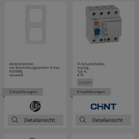
TAJIMA
1
TANSUN
3
TCI
12
TECE
1
Abdeckrahmen,
FI-Schutzschalter,
mit Beschriftungsstreifen 8 mm,
4-polig,
TECHNOLINE
93
K55®BB,
Typ A,
reinweiß
4 TE
TECHNOTRADE
4
5 Ausführungen
6 Ausführungen
TELEFUNKEN
1
TESTBOY
54
Detailansicht
Detailansicht
THEBEN
16