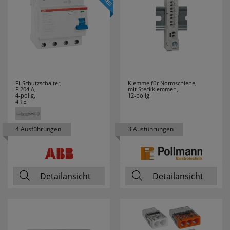
GUTFELS
3
HAGER
26
HAUPA
17
HEDI
3
FI-Schutzschalter,
Klemme für Normschiene,
F 204 A,
mit Steckklemmen,
4-polig,
12-polig
HEIDELBERG
3
4 TE
HEIDEMANN
62
4 Ausführungen
3 Ausführungen
HEINZ
7
HEITRONIC
6
Detailansicht
Detailansicht
HELL
8
HELLERMANN
14