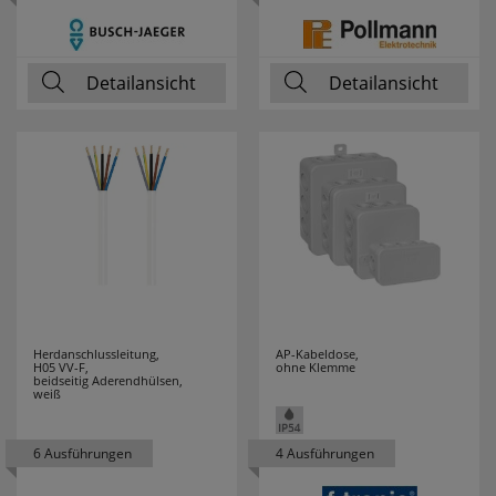
PCE MERZ
5
Detailansicht
Detailansicht
PERANOVA
1
PHILIPS
87
PHOENIX
25
PICA
13
PLANO
3
PLEXO NEW
1
Herdanschlussleitung,
AP-Kabeldose,
H05 VV-F,
ohne Klemme
beidseitig Aderendhülsen,
POLLMANN
106
weiß
POSSONI
2
6 Ausführungen
4 Ausführungen
PRESTO-VEDDER
11