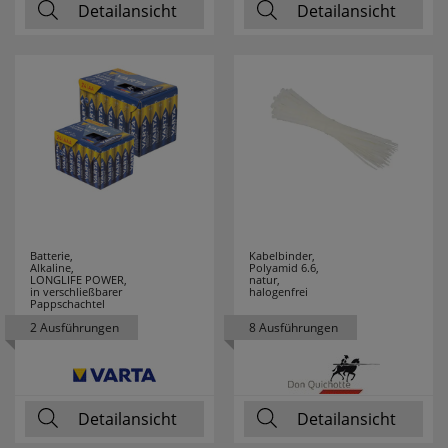
Detailansicht
Detailansicht
SG LEUCHTEN
5
SIEMENS
1
SIGOR
202
SIKU
22
SKT
11
Batterie,
Kabelbinder,
SLC
25
Alkaline,
Polyamid 6.6,
LONGLIFE POWER,
natur,
in verschließbarer
halogenfrei
Pappschachtel
SMARTWARES
12
2 Ausführungen
8 Ausführungen
SPAHN
19
SPELSBERG
28
Detailansicht
Detailansicht