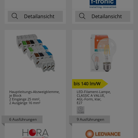
PRIMO
15
Detailansicht
Detailansicht
PROTECTOR
8
PUK
1
RADEMACHER
12
RADIALIGHT
1
RADIUM
92
bis 140 lm/W
Hauptleitungs-Abzweigklemme,
LED-Filament-Lampe,
je Block
CLASSIC A VALUE,
RAYCAP
5
2 Eingänge 25 mm²,
AGL-Form, klar,
2 Ausgänge 16 mm²
E27
REALITY
120
LEUCHTEN
6 Ausführungen
9 Ausführungen
REER
9