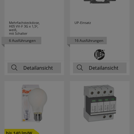
LEDLENSER
10
Mehrfachsteckdose,
UP-Einsatz
LEDMAXX
7
H05 VV-F 3G x 1,5²,
weiß,
mit Schalter
LEDS LIGHT
72
6 Ausführungen
16 Ausführungen
LEDS LIGHT
2
PREMIUM
Detailansicht
Detailansicht
LEDS LIGHT PRO
28
LEDS WORK
18
LEDVANCE
177
LEGRAND
111
LEGRAND
10
bis 140 lm/W