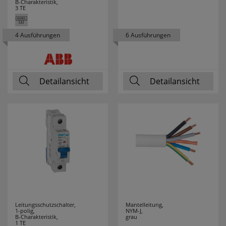
B-Charakteristik,
3 TE
MERTEN
24
4 Ausführungen
6 Ausführungen
MERZ
16
MILWAUKEE
70
Detailansicht
Detailansicht
MLIGHT
7
MORETTI LUCE
61
MÜLLER LICHT
22
NÄVE LEUCHTEN
50
NETATMO
9
NIKO
12
Leitungsschutzschalter,
Mantelleitung,
1-polig,
NYM-J,
B-Charakteristik,
grau
NINO LEUCHTEN
2
1 TE