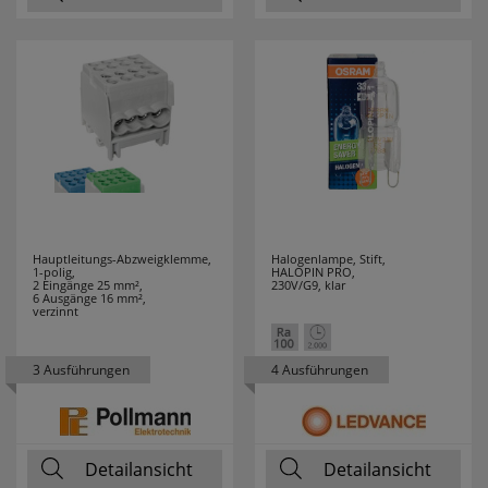
DURACELL
7
EATON
12
EBERLE
19
ECHT
4
ERZGEBIRGE
EDDING
6
Hauptleitungs-Abzweigklemme,
Halogenlampe, Stift,
1-polig,
HALOPIN PRO,
EFAPEL
195
2 Eingänge 25 mm²,
230V/G9, klar
6 Ausgänge 16 mm²,
verzinnt
EGLO LEUCHTEN
119
3 Ausführungen
4 Ausführungen
EHMANN
36
EI ELECTRONICS
6
Detailansicht
Detailansicht
ELECTROPLAST
1