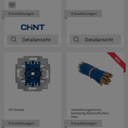
NOBILE
1
8 Ausführungen
8 Ausführungen
NORDLUX
81
OBO
82
Detailansicht
Detailansicht
BETTERMANN
PALADIN
20
PANASONIC
50
PANCONTROL
24
PARAT
2
PAUL NEUHAUS
2
UP-Einsatz
Verdrahtungsbrücke,
beidseitig Aderendhülsen,
blau
PCE
127
8 Ausführungen
6 Ausführungen