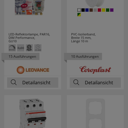
JVK
7
K´ELECTRIC
8
KAISER
49
LED-Reflektorlampe, PAR16,
PVC-Isolierband,
DIM Performance,
Breite 15 mm,
GU10
Länge 10 m
KAISER-
58
NIENHAUS
15 Ausführungen
10 Ausführungen
KALTHOFF
9
KANLUX
75
Detailansicht
Detailansicht
KDK
9
KLARTEXT
3
KLEIN
202