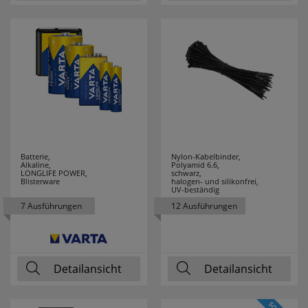
ELMAT
4
ELOBRA
25
LEUCHTEN
ELTAKO
33
ENERGIZER
3
Batterie,
Nylon-Kabelbinder,
Alkaline,
Polyamid 6.6,
ENLITE
1
LONGLIFE POWER,
schwarz,
Blisterware
halogen- und silikonfrei,
UV-beständig
ERZGEBIRGE
25
7 Ausführungen
12 Ausführungen
ESYLUX
37
ETI
9
Detailansicht
Detailansicht
EXQUISIT
32