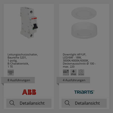
SPOTLIGHT
19
STABILO
1
STAK
1
STAR TRADING
222
STEINEL
65
Leitungsschutzschalter,
Downlight AP/UP,
Baureihe S201,
LED/6W - 18W,
STEINEL
2
1-polig,
3000K/4000K/6000K,
B-Charakteristik,
Deckenausschnitt Ø 100 -
PROFESSIONAL
1 TE
max. 220
STERNTALER
15
8 Ausführungen
4 Ausführungen
SUPRABEAM
1
SWIRL
15
Detailansicht
Detailansicht
SWITCH LITE
14