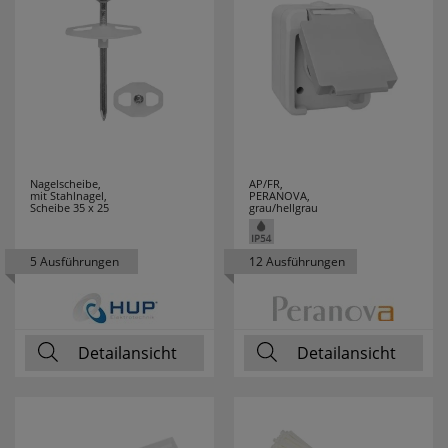
THOMAS
2
THORSMAN
1
THPG
21
TOOLOVA
1
Nagelscheibe,
AP/FR,
TRIARTIS
28
mit Stahlnagel,
PERANOVA,
Scheibe 35 x 25
grau/hellgrau
TRIO LEUCHTEN
210
5 Ausführungen
12 Ausführungen
TS ELECTRONIC
5
TYCO
2
Detailansicht
Detailansicht
UHU
2
VARTA
53