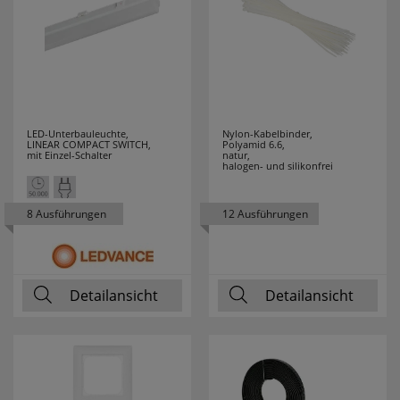
VELAMP
7
WAGO
76
WALRAVEN
2
LED-Unterbauleuchte,
Nylon-Kabelbinder,
WEICON
28
LINEAR COMPACT SWITCH,
Polyamid 6.6,
mit Einzel-Schalter
natur,
halogen- und silikonfrei
WEIDMÜLLER
9
8 Ausführungen
12 Ausführungen
WEINGÄRTNER
3
WERA
28
Detailansicht
Detailansicht
WIHA
94
WINGLINKS
23
WITTE
1