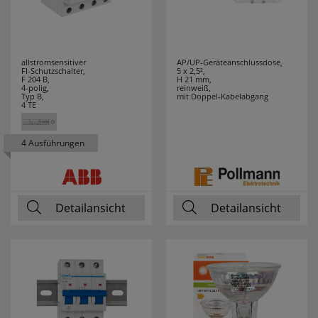
allstromsensitiver
AP/UP-Geräteanschlussdose,
FI-Schutzschalter,
5 x 2,5²,
F 204 B,
H 21 mm,
4-polig,
reinweiß,
Typ B,
mit Doppel-Kabelabgang
4 TE
4 Ausführungen
Detailansicht
Detailansicht