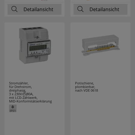
Detailansicht
Detailansicht
Stromzähler,
Potischiene,
für Drehstrom,
plombierbar,
dreiphasig,
nach VDE 0618
3 x 230V/(5)80A,
mit LCD-Zählwerk,
MID-Konformitätserklärung