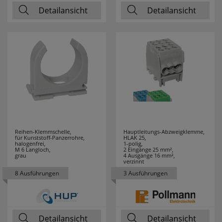
Detailansicht
Detailansicht
Reihen-Klemmschelle,
Hauptleitungs-Abzweigklemme,
für Kunststoff-Panzerrohre,
HLAK 25,
halogenfrei,
1-polig,
M 6 Langloch,
2 Eingänge 25 mm²,
grau
4 Ausgänge 16 mm²,
verzinnt
8 Ausführungen
3 Ausführungen
Detailansicht
Detailansicht