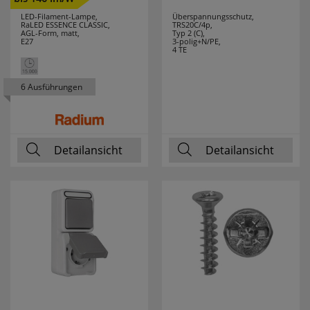
LED-Filament-Lampe,
Überspannungsschutz,
RaLED ESSENCE CLASSIC,
TRS20C/4p,
AGL-Form, matt,
Typ 2 (C),
E27
3-polig+N/PE,
4 TE
6 Ausführungen
Detailansicht
Detailansicht