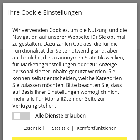
Toggle
Ihre Cookie-Einstellungen
navigation
Suche nach
Wir verwenden Cookies, um die Nutzung und die
Navigation auf unserer Webseite für Sie optimal
Jetzt anmelden
zu gestalten. Dazu zählen Cookies, die für die
Funktionalität der Seite notwendig sind, aber
auch solche, die zu anonymen Statistikzwecken,
Kategorien
Preis
für Marketingeinstellungen oder zur Anzeige
personalisierter Inhalte genutzt werden. Sie
Anschlusselemente,
4
Einsatzort
weitere Filter
können selbst entscheiden, welche Kategorien
LUXI LINK
-
Sie zulassen möchten. Bitte beachten Sie, dass
Außen
69
auf Basis Ihrer Einstellungen womöglich nicht
Batterien
71
Preise aufsteigend
mehr alle Funktionalitäten der Seite zur
Innen
121
Verfügung stehen.
CEE-Steckgeräte,
18
Preise absteigend
Alle Dienste erlauben
3-polig
Essenziell
|
Statistik
|
Komfortfunktionen
Elektrogeräte
303