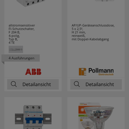
allstromsensitiver
AP/UP-Geräteanschlussdose,
FI-Schutzschalter,
5 x 2,5²,
F 204 B,
H 21 mm,
4-polig,
reinweiß,
Typ B,
mit Doppel-Kabelabgang
4 TE
4 Ausführungen
Detailansicht
Detailansicht