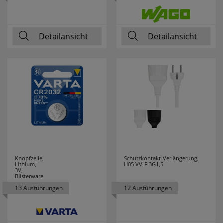
erneutem Aufruf die entsprechende Auswahl
ausgeben zu können.
Google Maps
Detailansicht
Detailansicht
Konfiguration speichern
Alle Cookies akzeptieren
Knopfzelle,
Schutzkontakt-Verlängerung,
Lithium,
H05 VV-F 3G1,5
3V,
Blisterware
13 Ausführungen
12 Ausführungen