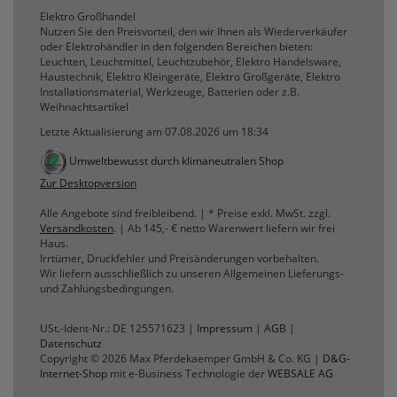
erneutem Aufruf die entsprechende Auswahl
Elektro Großhandel
ausgeben zu können.
Nutzen Sie den Preisvorteil, den wir Ihnen als Wiederverkäufer
oder Elektrohändler in den folgenden Bereichen bieten:
Google Maps
Leuchten, Leuchtmittel, Leuchtzubehör, Elektro Handelsware,
Haustechnik, Elektro Kleingeräte, Elektro Großgeräte, Elektro
Installationsmaterial, Werkzeuge, Batterien oder z.B.
Weihnachtsartikel
Konfiguration speichern
Letzte Aktualisierung am 07.08.2026 um 18:34
Alle Cookies akzeptieren
Umweltbewusst durch klimaneutralen Shop
Zur Desktopversion
Alle Angebote sind freibleibend. | * Preise exkl. MwSt. zzgl.
Versandkosten
. | Ab 145,- € netto Warenwert liefern wir frei
Haus.
Irrtümer, Druckfehler und Preisänderungen vorbehalten.
Wir liefern ausschließlich zu unseren Allgemeinen Lieferungs-
und Zahlungsbedingungen.
USt.-Ident-Nr.: DE 125571623 |
Impressum
|
AGB
|
Datenschutz
Copyright © 2026 Max Pferdekaemper GmbH & Co. KG |
D&G-
Internet-Shop
mit e-Business Technologie der
WEBSALE AG