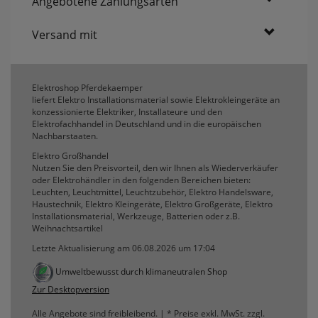
Angebotene Zahlungsarten
erneutem Aufruf die entsprechende Auswahl
ausgeben zu können.
Versand mit
Google Maps
Elektroshop Pferdekaemper
Konfiguration speichern
liefert Elektro Installationsmaterial sowie Elektrokleingeräte an
konzessionierte Elektriker, Installateure und den
Elektrofachhandel in Deutschland und in die europäischen
Alle Cookies akzeptieren
Nachbarstaaten.
Elektro Großhandel
Nutzen Sie den Preisvorteil, den wir Ihnen als Wiederverkäufer
oder Elektrohändler in den folgenden Bereichen bieten:
Leuchten, Leuchtmittel, Leuchtzubehör, Elektro Handelsware,
Haustechnik, Elektro Kleingeräte, Elektro Großgeräte, Elektro
Installationsmaterial, Werkzeuge, Batterien oder z.B.
Weihnachtsartikel
Letzte Aktualisierung am 06.08.2026 um 17:04
Umweltbewusst durch klimaneutralen Shop
Zur Desktopversion
Alle Angebote sind freibleibend. | * Preise exkl. MwSt. zzgl.