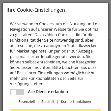
Toggle
Ihre Cookie-Einstellungen
navigation
Suche nach
Wir verwenden Cookies, um die Nutzung und die
Navigation auf unserer Webseite für Sie optimal
Jetzt anmelden
zu gestalten. Dazu zählen Cookies, die für die
Funktionalität der Seite notwendig sind, aber
Schaltgeräte & Relais
auch solche, die zu anonymen Statistikzwecken,
für Marketingeinstellungen oder zur Anzeige
personalisierter Inhalte genutzt werden. Sie
können selbst entscheiden, welche Kategorien
Sie zulassen möchten. Bitte beachten Sie, dass
auf Basis Ihrer Einstellungen womöglich nicht
mehr alle Funktionalitäten der Seite zur
Verfügung stehen.
Alle Dienste erlauben
Essenziell
|
Statistik
|
Komfortfunktionen
Hauptschalter,
3-polig,
63A,
2,5
TE