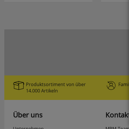
Produktsortiment von über
Fami
14.000 Artikeln
Über uns
Kontak
Unternehmen
MPM-Tea