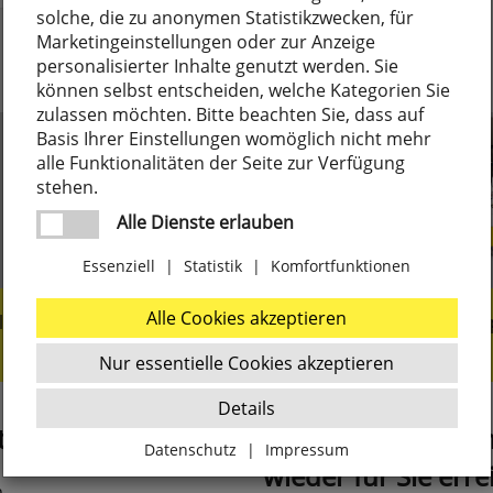
solche, die zu anonymen Statistikzwecken, für
Marketingeinstellungen oder zur Anzeige
personalisierter Inhalte genutzt werden. Sie
können selbst entscheiden, welche Kategorien Sie
zulassen möchten. Bitte beachten Sie, dass auf
Basis Ihrer Einstellungen womöglich nicht mehr
alle Funktionalitäten der Seite zur Verfügung
stehen.
Alle Dienste erlauben
Essenziell
|
Statistik
|
Komfortfunktionen
Alle Cookies akzeptieren
liengeführt seit 1919
Marken- und Nischen
Nur essentielle Cookies akzeptieren
Details
t
Montag ab 7:15 U
Datenschutz
|
Impressum
wieder für Sie erre
Zurück
m