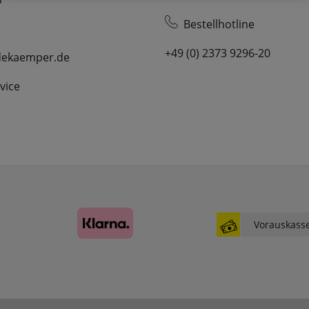
Bestellhotline
Essenziell
+49 (0) 2373 9296-20
dekaemper.de
websale_ac
vice
ws8_pferdekaemper_01-aa_sid
Diese Cookies sind essenziell für die Funktion des
Shops.
websale_useragreement
websale_useragreement_optin_google_conversion_tracking
websale_useragreement_optin_referercookie
websale_useragreement_optin_google_tag_manager
websale_useragreement_optin_camindx_mpmscan
websale_useragreement_optin_searchinput_cookie
websale_useragreement_optin_welcomecookie
Vorauskass
websale_useragreement_optin_userlike_chat
Diese Cookies speichern die Cookie-Einstellungen
der Besucher, die in der Cookie Box von
www.pferdekaemper.de ausgewählt wurden.
ws_basket_pferdekaemper
Dieses Cookie speichert die Artikel im Warenkorb.