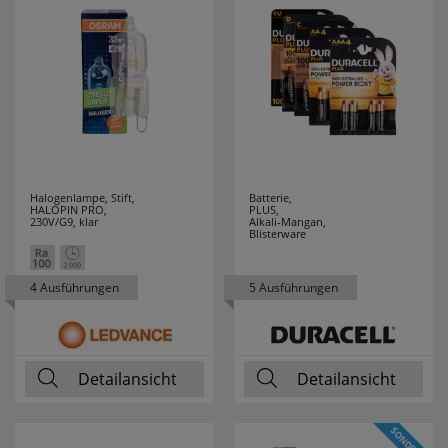
ELMAT
4
ELOBRA
25
LEUCHTEN
ELTAKO
33
Halogenlampe, Stift,
Batterie,
ENERGIZER
3
HALOPIN PRO,
PLUS,
230V/G9, klar
Alkali-Mangan,
Blisterware
ENLITE
1
4 Ausführungen
5 Ausführungen
ERZGEBIRGE
25
ESYLUX
37
Detailansicht
Detailansicht
ETI
9
EXQUISIT
32