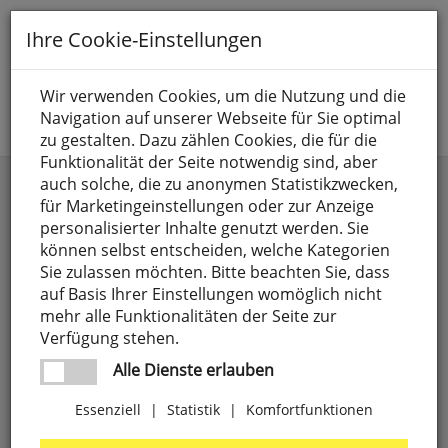
Toggle
Ihre Cookie-Einstellungen
navigation
Suche nach
Wir verwenden Cookies, um die Nutzung und die
Navigation auf unserer Webseite für Sie optimal
Jetzt anmelden
zu gestalten. Dazu zählen Cookies, die für die
Funktionalität der Seite notwendig sind, aber
auch solche, die zu anonymen Statistikzwecken,
Kategorien
Marke
für Marketingeinstellungen oder zur Anzeige
personalisierter Inhalte genutzt werden. Sie
Anschlusselemente,
4
Preis
weitere Filter
können selbst entscheiden, welche Kategorien
LUXI LINK
Sie zulassen möchten. Bitte beachten Sie, dass
8 SEASONS
4
auf Basis Ihrer Einstellungen womöglich nicht
Batterien
71
-
mehr alle Funktionalitäten der Seite zur
9010
27
Verfügung stehen.
CEE-Steckgeräte,
18
Preise aufsteigend
A.D.
1
Alle Dienste erlauben
3-polig
ILLUMINAZIONE
Preise absteigend
Essenziell
|
Statistik
|
Komfortfunktionen
Elektrogeräte
303
ABB
63