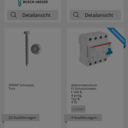
Detailansicht
Detailansicht
SPRINT Schraube,
allstromsensitiver
Torx
FI-Schutzschalter,
F 204 B,
4-polig,
Typ B,
4 TE
22 Ausführungen
4 Ausführungen