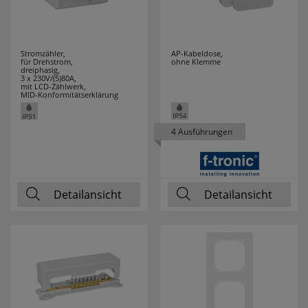
RELCO
5
RELICON
6
Stromzähler,
AP-Kabeldose,
für Drehstrom,
ohne Klemme
dreiphasig,
3 x 230V/(5)80A,
RELTECH
9
mit LCD-Zählwerk,
MID-Konformitätserklärung
RENNSTEIG
6
4 Ausführungen
REV
43
ROLL PROFI
2
Detailansicht
Detailansicht
ROTPFEIL
33
RUNPOTEC
14
RUTEC
17
RUTENBECK
28