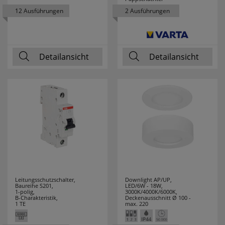
THOMAS
2
12 Ausführungen
2 Ausführungen
THORSMAN
1
THPG
21
Detailansicht
Detailansicht
TOOLOVA
1
TRIARTIS
28
TRIO LEUCHTEN
210
TS ELECTRONIC
5
TYCO
2
Leitungsschutzschalter,
Downlight AP/UP,
Baureihe S201,
LED/6W - 18W,
UHU
2
1-polig,
3000K/4000K/6000K,
B-Charakteristik,
Deckenausschnitt Ø 100 -
1 TE
max. 220
VARTA
53