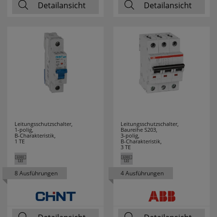
Detailansicht
Detailansicht
MERTEN
24
MERZ
16
MILWAUKEE
70
MLIGHT
7
MORETTI LUCE
61
MÜLLER LICHT
22
Leitungsschutzschalter,
Leitungsschutzschalter,
1-polig,
Baureihe S203,
B-Charakteristik,
3-polig,
1 TE
B-Charakteristik,
NÄVE LEUCHTEN
50
3 TE
NETATMO
9
8 Ausführungen
4 Ausführungen
NIKO
12
NINO LEUCHTEN
2