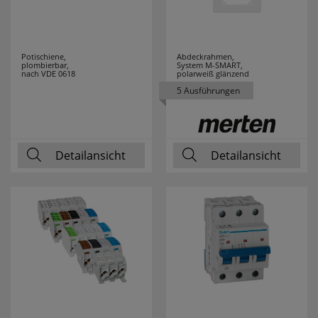
RZB
10
Potischiene,
Abdeckrahmen,
SAICO
16
plombierbar,
System M-SMART,
nach VDE 0618
polarweiß glänzend
5 Ausführungen
SALUS
21
SANITAS
4
Detailansicht
Detailansicht
SCHALK
5
SCHMIDT
13
LEUCHTEN
SCHWABE
1
SELF
6
SEVERIN
38