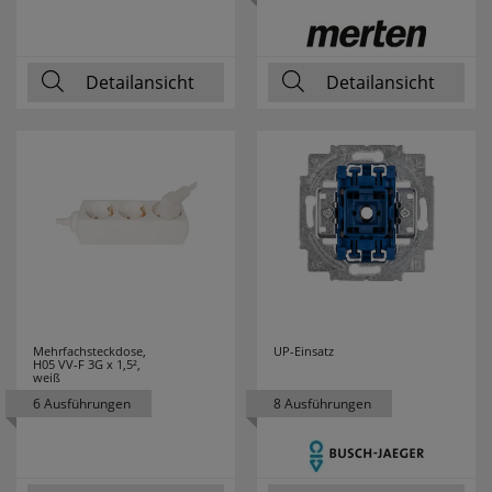
M-E
31
MARK SLÖJD
80
Detailansicht
Detailansicht
MARTIN KAISER
17
MEAN WELL
21
MEBUS
3
MEGAMAN
54
MEGATRON
52
Mehrfachsteckdose,
UP-Einsatz
H05 VV-F 3G x 1,5²,
MELITTA
3
weiß
6 Ausführungen
8 Ausführungen
MENNEKES
15
MERKUR
1