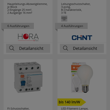
Hauptleitungs-Abzweigklemme,
Leitungsschutzschalter,
je Block
3-polig,
SG LEUCHTEN
5
2 Eingänge 25 mm²,
B-Charakteristik,
2 Ausgänge 16 mm²
3 TE
SIEMENS
1
6 Ausführungen
4 Ausführungen
SIGOR
202
SIKU
22
Detailansicht
Detailansicht
SKT
11
SLC
25
SMARTWARES
12
SPAHN
19
SPELSBERG
28
bis 140 lm/W
FI-Schutzschalter,
LED-Filament-Lampe,