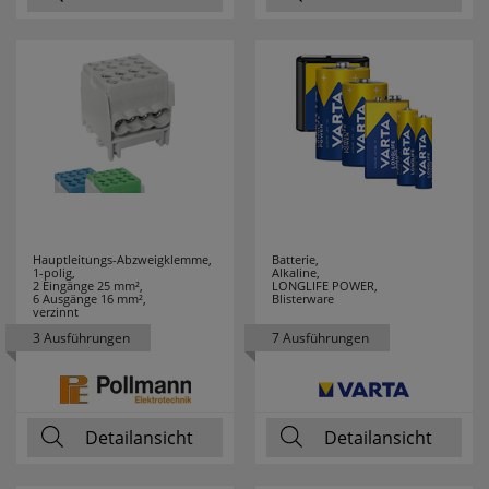
DURACELL
7
EATON
12
EBERLE
19
ECHT
4
ERZGEBIRGE
EDDING
6
Hauptleitungs-Abzweigklemme,
Batterie,
1-polig,
Alkaline,
EFAPEL
195
2 Eingänge 25 mm²,
LONGLIFE POWER,
6 Ausgänge 16 mm²,
Blisterware
verzinnt
EGLO LEUCHTEN
119
3 Ausführungen
7 Ausführungen
EHMANN
36
EI ELECTRONICS
6
Detailansicht
Detailansicht
ELECTROPLAST
1