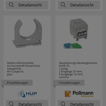
COUNTTEC
1
Detailansicht
Detailansicht
CTC
43
DANIA
4
DEHN
3
Design for the
1
people
Reihen-Klemmschelle,
Hauptleitungs-Abzweigklemme,
DEYE
2
für Kunststoff-Panzerrohre,
HLAK 25,
halogenfrei,
1-polig,
M 6 Langloch,
2 Eingänge 25 mm²,
DIE BOLD
6
grau
4 Ausgänge 16 mm²,
verzinnt
8 Ausführungen
3 Ausführungen
DOEPKE
13
DON QUICHOTTE
27
Detailansicht
Detailansicht