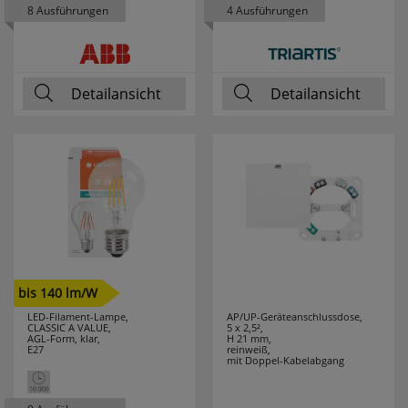
8 Ausführungen
4 Ausführungen
VELAMP
7
WAGO
76
Detailansicht
Detailansicht
WALRAVEN
2
WEICON
28
WEIDMÜLLER
9
WEINGÄRTNER
3
WERA
28
bis 140 lm/W
WIHA
94
LED-Filament-Lampe,
AP/UP-Geräteanschlussdose,
CLASSIC A VALUE,
5 x 2,5²,
AGL-Form, klar,
H 21 mm,
WINGLINKS
23
E27
reinweiß,
mit Doppel-Kabelabgang
WITTE
1