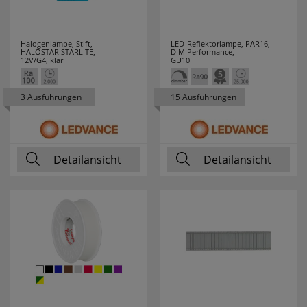
HUP
20
HYCELL
7
Halogenlampe, Stift,
LED-Reflektorlampe, PAR16,
HALOSTAR STARLITE,
DIM Performance,
12V/G4, klar
GU10
IDE I DIVISION
3
3 Ausführungen
15 Ausführungen
IDEAL
12
INDEXA
4
Detailansicht
Detailansicht
INTER BÄR
34
IVELA
45
JOKARI
19
JUNG
33
JUST LIGHT
19