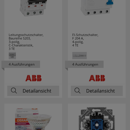
GUTFELS
3
HAGER
26
HAUPA
17
Leitungsschutzschalter,
FI-Schutzschalter,
Baureihe S203,
F 204 A,
3-polig,
4-polig,
HEDI
3
C-Charakteristik,
4 TE
3 TE
HEIDELBERG
3
4 Ausführungen
4 Ausführungen
HEIDEMANN
62
HEINZ
7
Detailansicht
Detailansicht
HEITRONIC
6
HELL
8
HELLERMANN
14