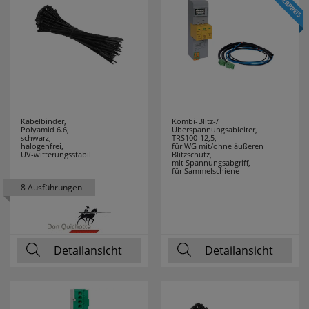
F-TRONIC
89
FABAS LUCE
9
FABER CASTELL
1
FERROLUCE
12
Kabelbinder,
Kombi-Blitz-/
Polyamid 6.6,
Überspannungsableiter,
schwarz,
TRS100-12,5,
halogenfrei,
für WG mit/ohne äußeren
FILIUS
2
UV-witterungsstabil
Blitzschutz,
mit Spannungsabgriff,
ZEITDESIGN
für Sammelschiene
8 Ausführungen
FILUXX
1
FISCHER
17
Detailansicht
Detailansicht
FRICO
3
FRIEDLAND
7