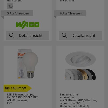
transparent
mit Schalter
KLEMKO
19
5 Ausführungen
6 Ausführungen
KLEWE
7
KNIPEX
91
Detailansicht
Detailansicht
KONSTSMIDE
25
KOPP
71
KRINNER
5
KUPSCH
37
LANDA
69
bis 140 lm/W
LEDINO
24
LED-Filament-Lampe,
Einbauleuchte,
RaLED ESSENCE CLASSIC,
Aluminium,
AGL-Form, matt,
mit GU10 und GU5,3 Fassung,
E27
schwenkbar 30°,
LEDISSIMO
43
Deckenausschnitt Ø 68,