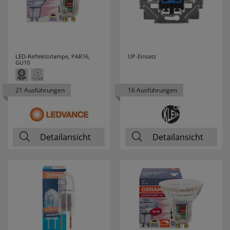
TYTON
HENKEL
3
HEYCO
6
LED-Reflektorlampe, PAR16,
UP-Einsatz
GU10
HEYNEN
3
21 Ausführungen
16 Ausführungen
HIRSCHMANN
2
HÖHNE
2
Detailansicht
Detailansicht
HONEYWELL
10
HORA
18
HÜFNER
7
HUGO MÜLLER
4