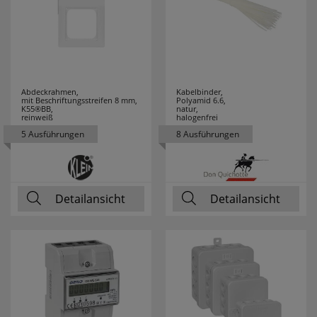
PRIMO
15
PROTECTOR
8
Abdeckrahmen,
Kabelbinder,
PUK
1
mit Beschriftungsstreifen 8 mm,
Polyamid 6.6,
K55®BB,
natur,
reinweiß
halogenfrei
RADEMACHER
12
5 Ausführungen
8 Ausführungen
RADIALIGHT
1
RADIUM
92
Detailansicht
Detailansicht
RAYCAP
5
REALITY
120
LEUCHTEN
REER
9