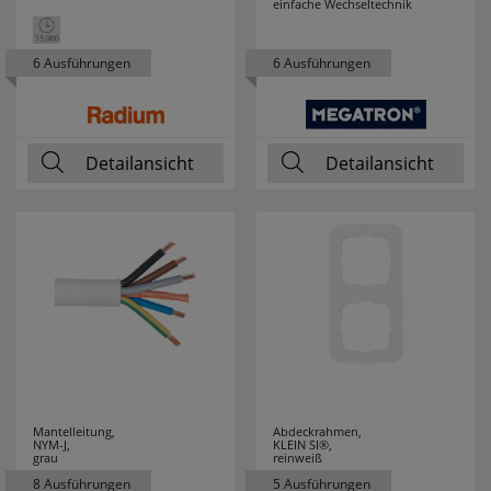
einfache Wechseltechnik
LEDLENSER
10
6 Ausführungen
6 Ausführungen
LEDMAXX
7
LEDS LIGHT
72
Detailansicht
Detailansicht
LEDS LIGHT
2
PREMIUM
LEDS LIGHT PRO
28
LEDS WORK
18
LEDVANCE
177
LEGRAND
111
Mantelleitung,
Abdeckrahmen,
NYM-J,
KLEIN SI®,
grau
reinweiß
LEGRAND
10
8 Ausführungen
5 Ausführungen