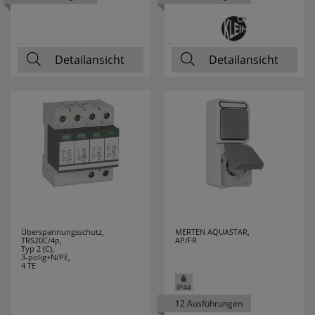
BTICINO
LEITZ
2
Detailansicht
Detailansicht
LENA LIGHTING
13
LEUCHTEK
7
LICHTLINE
10
LIGHTME
13
LINDNER
4
LINEAZERO
2
Überspannungsschutz,
MERTEN AQUASTAR,
TRS20C/4p,
AP/FR
Typ 2 (C),
3-polig+N/PE,
LIVAL
1
4 TE
LUTEC
14
12 Ausführungen