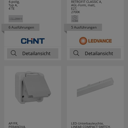
SPOTLIGHT
19
4-polig,
RETROFIT CLASSIC A,
Typ A,
AGL-Form, matt,
4 TE
E27,
2700K
STABILO
1
STAK
1
6 Ausführungen
5 Ausführungen
STAR TRADING
222
STEINEL
65
Detailansicht
Detailansicht
STEINEL
2
PROFESSIONAL
STERNTALER
15
SUPRABEAM
1
SWIRL
15
AP/FR,
LED-Unterbauleuchte,
SWITCH LITE
14
PERANOVA,
LINEAR COMPACT SWITCH,