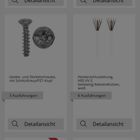
Detailansicht
Detailansicht
NOBILE
1
NORDLUX
81
OBO
82
BETTERMANN
PALADIN
20
PANASONIC
50
Geräte- und Deckelschraube,
Herdanschlussleitung,
mit Schlitz/Kreuz/PZ1-Kopf
H05 VV-F,
beidseitig Aderendhülsen,
weiß
PANCONTROL
24
3 Ausführungen
6 Ausführungen
PARAT
2
PAUL NEUHAUS
2
Detailansicht
Detailansicht
PCE
127