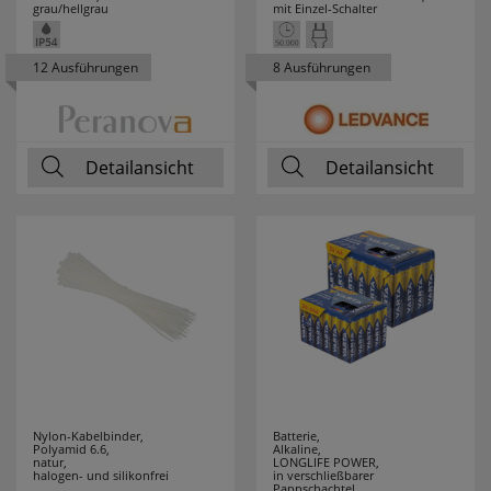
grau/hellgrau
mit Einzel-Schalter
TAJIMA
1
12 Ausführungen
8 Ausführungen
TANSUN
3
TCI
12
Detailansicht
Detailansicht
TECE
1
TECHNOLINE
93
TECHNOTRADE
4
TELEFUNKEN
1
TESTBOY
54
Nylon-Kabelbinder,
Batterie,
THEBEN
16
Polyamid 6.6,
Alkaline,
natur,
LONGLIFE POWER,
halogen- und silikonfrei
in verschließbarer
Pappschachtel