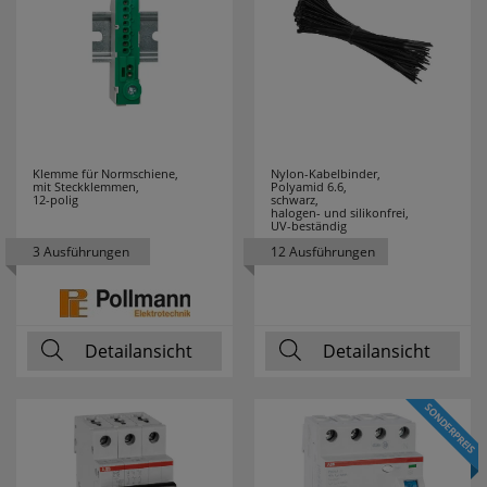
FRISCH LICHT
48
GEBRO
5
GEWISS
51
GI GAMBARELLI
19
Klemme für Normschiene,
Nylon-Kabelbinder,
mit Steckklemmen,
Polyamid 6.6,
12-polig
schwarz,
halogen- und silikonfrei,
GIRA
56
UV-beständig
3 Ausführungen
12 Ausführungen
GLOBO
13
LEUCHTEN
Detailansicht
Detailansicht
GLORIA
6
GROTHE
7
GRUNDIG
3