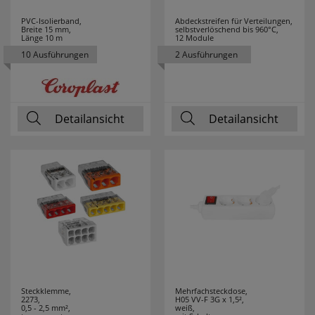
JVK
7
PVC-Isolierband,
Abdeckstreifen für Verteilungen,
Breite 15 mm,
selbstverlöschend bis 960°C,
Länge 10 m
12 Module
K´ELECTRIC
8
10 Ausführungen
2 Ausführungen
KAISER
49
KAISER-
58
Detailansicht
Detailansicht
NIENHAUS
KALTHOFF
9
KANLUX
75
KDK
9
KLARTEXT
3
Steckklemme,
Mehrfachsteckdose,
KLEIN
202
2273,
H05 VV-F 3G x 1,5²,
0,5 - 2,5 mm²,
weiß,